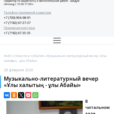
Проректор по маркетингу и воспитательной работе - каждую
пятницу с 15.00-17.00ч
Телефон приемной комиссии
+7 (700) 956-98-91
+7 (7182) 67-37-37
Приемная ректора
+7 (7182) 67-35-35
ИнЕУ
»
Новости и события
» Музыкально-литературный вечер «Ұлы
халықтың - ұлы Абайы»
28 февраля 2020
Музыкально-литературный вечер
«Ұлы халықтың - ұлы Абайы»
В
читальном
зале