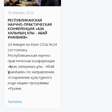
30 января 2020
РЕСПУБЛИКАНСКАЯ
НАУЧНО-ПРАКТИЧЕСКАЯ
КОНФЕРЕНЦИЯ «ҚАЗАҚ
ХАЛҚЫНЫҢ ҰЛЫ - АБАЙ
ҚҰНАНБАЕВ»
24 января на базе СОШ №24
состоялась
Республиканская научно-
практическая конференция
«Қазақ халқының ұлы - Абай
Құнанбаев» по направлению
«Сохранение культурного
кода нации» программы
«Рухани
Читать