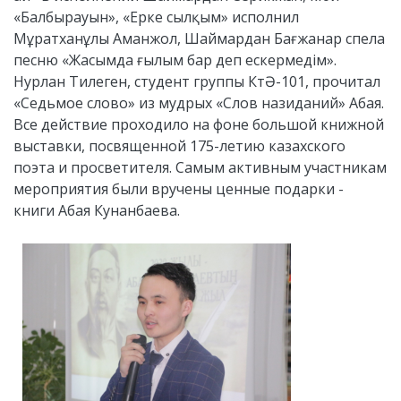
«Балбырауын», «Ерке сылқым» исполнил
Мұратханұлы Аманжол, Шаймардан Бағжанар спела
песню «Жасымда ғылым бар деп ескермедім».
Нурлан Тилеген, студент группы КтӘ-101, прочитал
«Седьмое слово» из мудрых «Слов назиданий» Абая.
Все действие проходило на фоне большой книжной
выставки, посвященной 175-летию казахского
поэта и просветителя. Самым активным участникам
мероприятия были вручены ценные подарки -
книги Абая Кунанбаева.