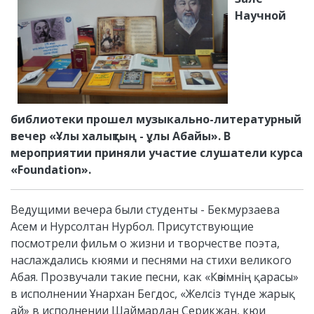
Научной
библиотеки прошел музыкально-литературный
вечер «Ұлы халықтың - ұлы Абайы». В
мероприятии приняли участие слушатели курса
«Fоundаtion».
Ведущими вечера были студенты - Бекмурзаева
Асем и Нурсолтан Нурбол. Присутствующие
посмотрели фильм о жизни и творчестве поэта,
наслаждались кюями и песнями на стихи великого
Абая. Прозвучали такие песни, как «Көзімнің қарасы»
в исполнении Ұнархан Бегдос, «Желсіз түнде жарық
ай» в исполнении Шаймардан Серикжан, кюи