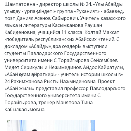
Шампатовна - директор школы № 24. «Ұлы Абайды
ұлықтау - ұрпақ міндеті» группа «Руханият» - абаевед,
поэт Даниял Асенов Сабырович. Учитель казахского
языка и литературы Касымканова Раушан
Кабиденовна, учащийся 11 класса Колтай Максат
-победитель республиканских Абайских чтений. С
докладом «Абайдың қара сөздері» выступили
студенты Павлодарского Государственного
университета имени С.Торайгырова Сейсембаев
Медет Серикулы и Нежимединов Айдос Кайратулы,
«Абай қоғам қайраткері» - учитель истории школы №
24 Рахимжанова Рысты Нажмиденовна. Проект
«Абай жылы» представил профессор Павлодарского
Государственного университета имени С.
Торайгырова, тренер Маняпова Тина
Кабылкасымовна.