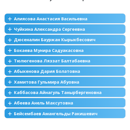
Алиясова Анастасия Васильевна
Чуйкина Александра Сергеевна
Дюсеналин Бауржан Кырыкбесович
Бокаева Мунира Садуакасовна
Тюлюгенова Ляззат Балтабаевна
Абыкенова Дария Болатовна
Хамитова Гульмира Абуовна
Каббасова Айнагуль Танырбергеновна
Абеева Анель Максутовна
Бейсембаев Амангельды Ракишевич