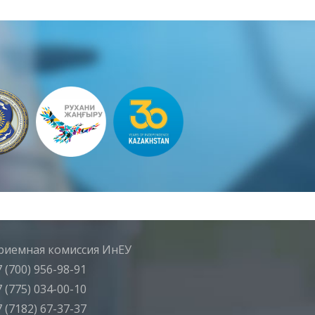
риемная комиссия ИнЕУ
 (700) 956-98-91
 (775) 034-00-10
 (7182) 67-37-37