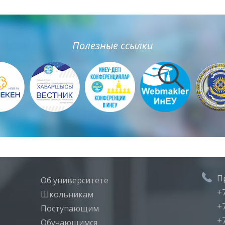
Полезные ссылки
П
Об университете
+7
Школьникам
+7
Поступающим
+7
Обучающимся