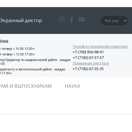
Экранный диктор
ёма
Телефон приемной комиссии
и четверг с 10.00-13.00ч
+7 (700) 956-98-91
й четверг с 15.00-17.00ч
+7 (7182) 67-37-37
ор-Проректор по академической работе - каждую
Приемная ректора
8:00
+7 (7182) 67-35-35
аркетингу и воспитательной работе - каждую
0-17.00ч
РАМ И ВЫПУСКНИКАМ
НАУКА