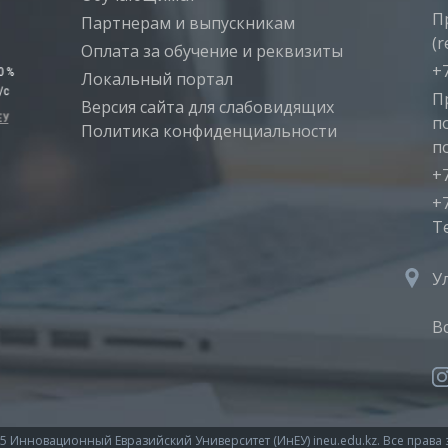
П
Партнерам и выпускникам
(r
Оплата за обучение и реквизиты
+7
Локальный портал
П
Версия сайта для слабовидящих
п
Политика конфиденциальности
п
+7
+7
T
У
В
5 Инновационный Евразийский Университет (ИнЕУ) ineu.edu.kz. Все прав