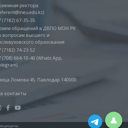
риемная ректора
eferent@ineu.edu.kz)
 (7182) 67-35-35
рием обращений в ДВПО МОН РК
о вопросам высшего и
ослевузовского образования
 (7182) 74-23-52
 (708) 664-10-40 (Whats App,
elegram)
лица Ломова 45, Павлодар 140000
се контакты
👤
а защищены.