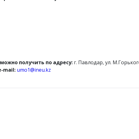
ожно получить по адресу:
г. Павлодар, ул. М.Горького
e-mail:
umo1@ineu.kz