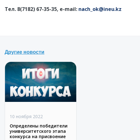
Тел. 8(7182)
67
-
35
-
35
, е-mail:
nach
_
ok
@
ineu
.
kz
Другие новости
10 ноября 2022
Определены победители
университетского этапа
конкурса на присвоение