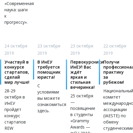
«Современная
наука: шаги
к
прогрессу».
24 октября
23 октября
23 октября
22 октября
2019
2019
2019
2019
Участвуй в
В ИнЕУ
Первокурсники
Получи
конкурсе
требуется
ИнЕУ! Вас
профессиона
стартапов,
помощник
ждёт
практику
сделай
юриста!
яркая и
за
мир лучше!
стильная
рубежом!
С
вечеринка!
28-29
Национальны
условиями
25 октября
октября в
комитет
вы можете
—
ИнЕУ
международн
ознакомиться
посвящение
пройдёт
ассоциации
здесь.
в студенты
конкурс
(IAESTE) по
«Grammy
стартапов
обмену
Awards —
REW
студенческим