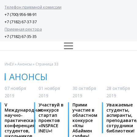
Телефон приемной комиссии
+7 (700) 956-98-91
+7 (7182) 67-37-37
Приемная ректора
+7 (7182) 67-35-35
ИнЕУ
»
Анонсы
» Страница 33
АНОНСЫ
07 ноября
01 ноября
30 октября
28 октября
2019
2019
2019
2019
V
Участвуй в
Прими
Уважаемые
Международная
конкурсе
участие в
студенты,
научно-
стартап
областном
аспиранты,
практическая
проектов
конкурсе
преподавате
конференция
«INSPACE
«Ұлы
сотрудники
студентов,
INEU»!
Абаймен
библиотеки!
школьников
сэлфи»!