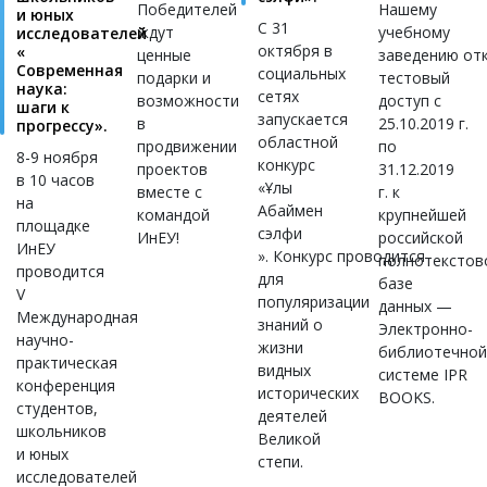
Победителей
Нашему
и юных
С 31
ждут
учебному
исследователей
октября в
«
ценные
заведению от
Современная
социальных
подарки и
тестовый
наука:
сетях
возможности
доступ c
шаги к
запускается
в
25.10.2019 г.
прогрессу».
областной
продвижении
по
8-9 ноября
конкурс
проектов
31.12.2019
в 10 часов
«Ұлы
вместе с
г. к
на
Абаймен
командой
крупнейшей
площадке
сэлфи
ИнЕУ!
российской
ИнЕУ
». Конкурс проводится
полнотекстов
проводится
для
базе
V
популяризации
данных —
Международная
знаний о
Электронно-
научно-
жизни
библиотечно
практическая
видных
системе IPR
конференция
исторических
BOOKS.
студентов,
деятелей
школьников
Великой
и юных
степи.
исследователей