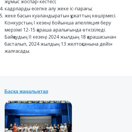
жұмыс жоспар-кестесі;
кадрларды есепке алу жеке іс-парағы;
жеке басын куәландыратын құжаттың көшірмесі.
Конкурстың I кезеңі бойынша апелляция беру
мерзімі 12-15 қараша аралығында өткізіледі.
Байқаудың II кезеңі 2024 жылдың 18 қарашасынан
басталып, 2024 жылдың 13 желтоқсанына дейін
жалғасады.
Басқа жаңалықтар