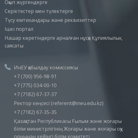
Оқып жүргендерге
Серіктестер мен түлектерге
Түсу емтихандары және реквизиттер
Iшкi портал
Нашар көретіндерге арналған нұсқа
Құпиялылық
саясаты
ИнЕУ қабылдау комиссиясы
+7 (700) 956-98-91
+7 (775) 034-00-10
+7 (7182) 67-37-37
Ректор кеңсесі (referent@ineu.edu.kz)
+7 (7182) 67-35-35
Қазақстан Республикасы Ғылым және жоғары
білім министрлігінің Жоғары және жоғары оқу
орнынан кейінгі білім комитеті