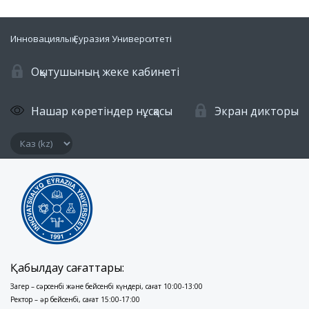
Инновациялық Еуразия Университеті
Оқытушының жеке кабинеті
Нашар көретіндер нұсқасы
Экран дикторы
Қабылдау сағаттары:
Заңгер – сәрсенбі және бейсенбі күндері, сағат 10:00-13:00
Ректор – әр бейсенбі, сағат 15:00-17:00