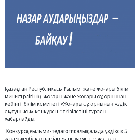
Қазақстан Республикасы Ғылым және жоғары білім
министрлігінің жоғары және жоғары оқу орнынан
кейінгі білім комитеті «Жоғары оқу орнының үздік
оқытушысы» конкурсы өткізілетіні туралы
хабарлайды.
Конкурсқа ғылыми-педагогикалық салада үздіксіз 5
жылдық еңбек өтілі бар және қызметте жоғары