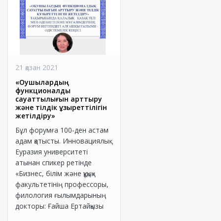
21 қазан 2021
«Оқушылардың
функционалдық
сауаттылығын арттыру
және тілдік құзыреттілігін
жетілдіру»
Бұл форумға 100-ден астам
адам қатысты. Инновациялық
Еуразия университеті
атынан спикер ретінде
«Бизнес, білім және құқық»
факультетінің профессоры,
филология ғылымдарының
докторы: Ғайша Ертайқызы