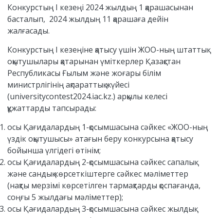
Конкурстың I кезеңі 2024 жылдың 1 қарашасынан
басталып, 2024 жылдың 11 қарашаға дейін
жалғасады.
Конкурстың I кезеңіне қатысу үшін ЖОО-ның штаттық
оқытушылары қатарынан үміткерлер Қазақстан
Республикасы Ғылым және жоғары білім
министрлігінің ақпараттық жүйесі
(universitycontest2024.iac.kz.) арқылы келесі
құжаттарды тапсырады:
осы Қағидалардың 1-қосымшасына сәйкес «ЖОО-ның
үздік оқытушысы» атағын беру конкурсына қатысу
бойынша үлгідегі өтінім;
осы Қағидалардың 2-қосымшасына сәйкес сапалық
және сандық көрсеткіштерге сәйкес мәліметтер
(нақты мерзімі көрсетілген тармақтарды қоспағанда,
соңғы 5 жылдағы мәліметтер);
осы Қағидалардың 3-қосымшасына сәйкес жылдық