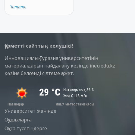
Читать
Құрметті сайттың келушісі!
Инновациялық Еуразия университетінің
материалдарын пайдалану кезінде ineu.edu.kz
көзіне белсенді сілтеме қажет.
Университет жөнінде
Оқушыларға
Оқуға түсетіндерге