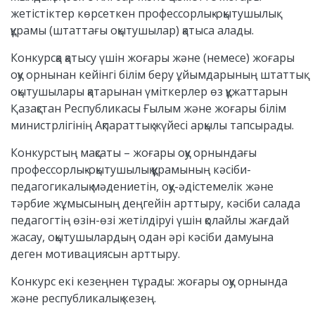
жетістіктер көрсеткен профессорлық-оқытушылық
құрамы (штаттағы оқытушылар) қатыса алады.
Конкурсқа қатысу үшін жоғары және (немесе) жоғары
оқу орнынан кейінгі білім беру ұйымдарының штаттық
оқытушылары қатарынан үміткерлер өз құжаттарын
Қазақстан Республикасы Ғылым және жоғары білім
министрлігінің Ақпараттық жүйесі арқылы тапсырады.
Конкурстың мақсаты – жоғары оқу орнындағы
профессорлық-оқытушылық құрамының кәсіби-
педагогикалық мәдениетін, оқу-әдістемелік және
тәрбие жұмысының деңгейін арттыру, кәсіби салада
педагогтің өзін-өзі жетілдіруі үшін қолайлы жағдай
жасау, оқытушылардың одан әрі кәсіби дамуына
деген мотивациясын арттыру.
Конкурс екі кезеңнен тұрады: жоғары оқу орнында
және республикалық кезең.