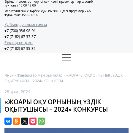
Бірінші проректор – оқу ісі жөніндегі проректор – әр сәрсенбі
күні сағат 16:00-18:00
Маркетинг және тәрбие жұмысы жөніндегі проректор – әр
жұма, сағат 15:00-17:00
Қабылдау комиссиясы
+7 (700) 956-98-91
+7 (7182) 67-37-37
Ректор кеңсесі
+7 (7182) 67-35-35
ИнЕУ
»
Жаңалықтар мен оқиғалар
» «ЖОҒАРЫ ОҚУ ОРНЫНЫҢ ҮЗДІК
ОҚЫТУШЫСЫ – 2024» КОНКУРСЫ
28 қазан 2024
«ЖОҒАРЫ ОҚУ ОРНЫНЫҢ ҮЗДІК
ОҚЫТУШЫСЫ – 2024» КОНКУРСЫ