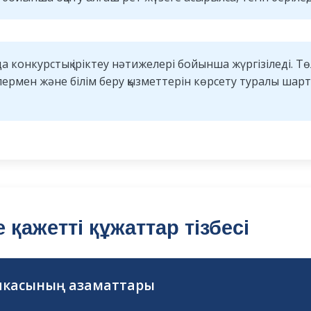
 да конкурстық іріктеу нәтижелері бойынша жүргізіледі. 
ктілермен және білім беру қызметтерін көрсету туралы ша
 қажетті құжаттар тізбесі
ликасының азаматтары