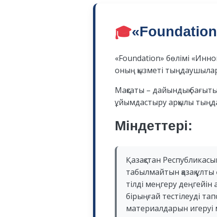
🎓
«Foundation
«Foundation» бөлімі «Инн
оның қызметі тыңдаушылар
Мақсаты – дайындық бағытын
ұйымдастыру арқылы тыңда
Міндеттері:
Қазақстан Республикас
табылмайтын қазақ ұлты
тілді меңгеру деңгейін
бірыңғай тестілеуді тапс
материалдарын игеруі 