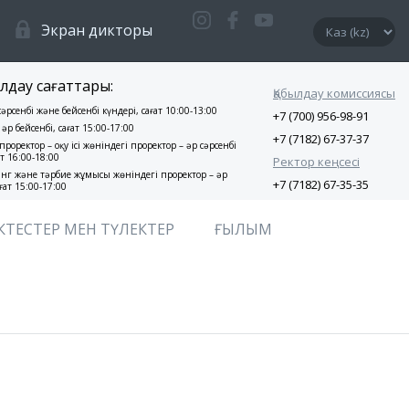
Экран дикторы
лдау сағаттары:
Қабылдау комиссиясы
 сәрсенбі және бейсенбі күндері, сағат 10:00-13:00
+7 (700) 956-98-91
 әр бейсенбі, сағат 15:00-17:00
+7 (7182) 67-37-37
проректор – оқу ісі жөніндегі проректор – әр сәрсенбі
ат 16:00-18:00
Ректор кеңсесі
нг және тәрбие жұмысы жөніндегі проректор – әр
+7 (7182) 67-35-35
ғат 15:00-17:00
КТЕСТЕР МЕН ТҮЛЕКТЕР
ҒЫЛЫМ