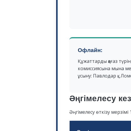
Офлайн:
қазақ ұлтына тиесілілігі
(Қазақстан Республика
Құжаттарды қағаз түрін
табылмайтын қазақ ұлты 
комиссиясына мына м
ұсыну: Павлодар қ., Лом
Әңгімелесу кез
Әңгімелесу өткізу мерзімі 