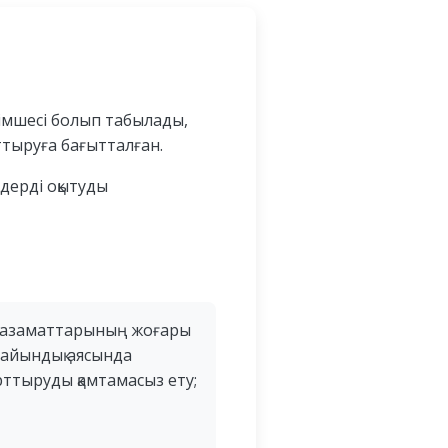
лімшесі болып табылады,
ттыруға бағытталған.
ндерді оқытуды
ы азаматтарының жоғары
дайындық аясында
рттыруды қамтамасыз ету;