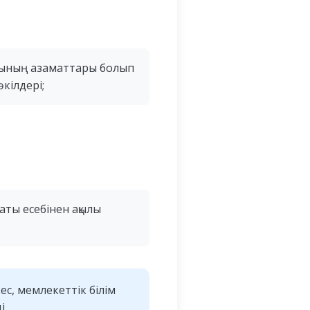
асының азаматтары болып
өкілдері;
аты есебінен ақылы
с, мемлекеттік білім
і.