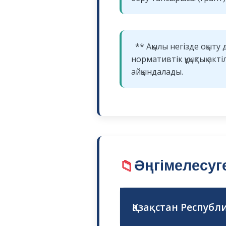
** Ақылы негізде оқыту
нормативтік құқықтық а
айқындалады.
📁
Әңгімелесуге
Қазақстан Респуб