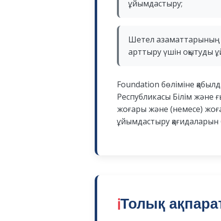
ұйымдастыру;
Шетел азаматтарының т
арттыру үшін оқытуды 
Foundation бөліміне қабыл
Республикасы Білім және 
жоғары және (немесе) жоға
ұйымдастыру қағидаларын 
ℹ️
Толық ақпара