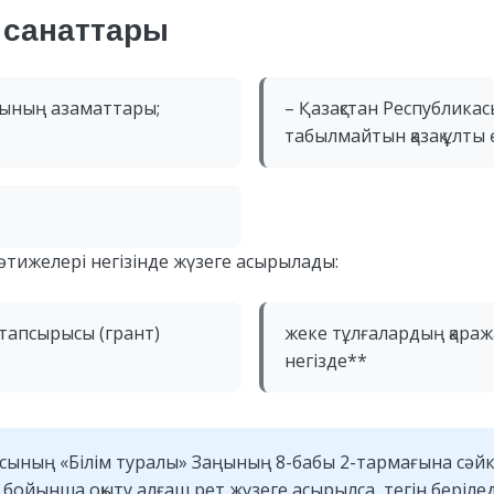
санаттары
асының азаматтары;
– Қазақстан Республик
табылмайтын қазақ ұлты 
нәтижелері негізінде жүзеге асырылады:
 тапсырысы (грант)
жеке тұлғалардың қараж
негізде**
асының «Білім туралы» Заңының 8-бабы 2-тармағына сәйке
 бойынша оқыту алғаш рет жүзеге асырылса, тегін берілед