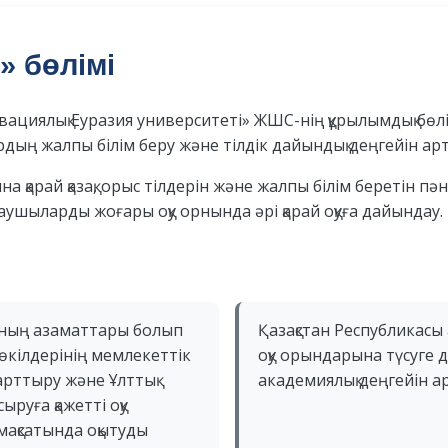
» бөлімі
овациялық Еуразия университеті» ЖШС-нің құрылымдық бө
дың жалпы білім беру және тілдік дайындық деңгейін ар
а қарай қазақ, орыс тілдерін және жалпы білім беретін пә
ушыларды жоғары оқу орнында әрі қарай оқуға дайындау.
ының азаматтары болып
Қазақстан Республикас
 өкілдерінің мемлекеттік
оқу орындарына түсуге 
 арттыру және Ұлттық
академиялық деңгейін а
ыруға қажетті оқу
мақсатында оқытуды