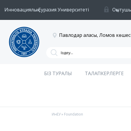
Инновациялық Еуразия Университеті
Оқытушы
Павлодар қаласы, Ломов көшесі
БІЗ ТУРАЛЫ
ТАЛАПКЕРЛЕРГЕ
ИнЕУ
» Foundation