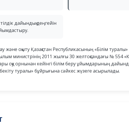
ілдік дайындық деңгейін
ұйымдастыру.
дау және оқыту Қазақстан Республикасының «Білім туралы»
ғылым министрінің 2011 жылғы 30 желтоқсандағы № 554 «
ры оқу орнынан кейінгі білім беру ұйымдарының дайынды
бекіту туралы» бұйрығына сәйкес жүзеге асырылады.
т