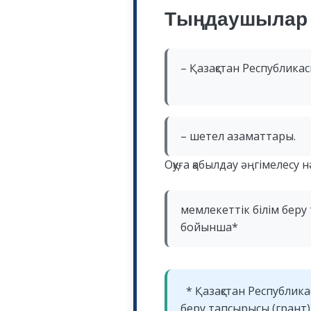
Тыңдаушылар 
– Қазақстан Республик
– шетел азаматтары.
Оқуға қабылдау әңгімелесу 
мемлекеттік білім беру
бойынша*
* Қазақстан Республик
беру тапсырысы (грант)