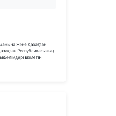
 Заңына және Қазақстан
Қазақстан Республикасының
қ бөлімдері қызметін