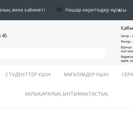
ның жеке кабинеті
Нашар көретіндер нұсқасы
Қабы
 45
Заңгер –
Ректор –
Бірінші 
күні сағ
Маркети
жұма, са
СТУДЕНТТЕР ҮШІН
МҰҒАЛІМДЕР ҮШІН
СЕРІ
ХАЛЫҚАРАЛЫҚ ЫНТЫМАҚТАСТЫҚ