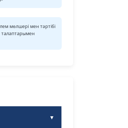
Төлем мөлшері мен тәртібі
рт талаптарымен
▼