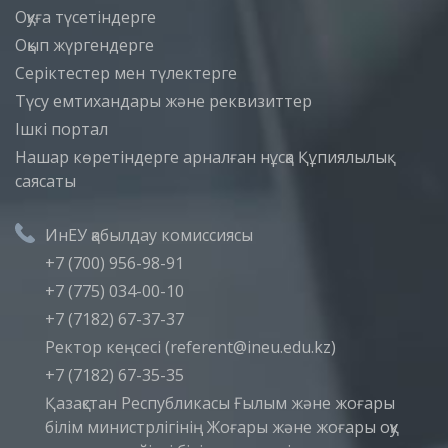
Оқуға түсетіндерге
Оқып жүргендерге
Серіктестер мен түлектерге
Түсу емтихандары және реквизиттер
Iшкi портал
Нашар көретіндерге арналған нұсқа
Құпиялылық
саясаты
ИнЕУ қабылдау комиссиясы
+7 (700) 956-98-91
+7 (775) 034-00-10
+7 (7182) 67-37-37
Ректор кеңсесі (referent@ineu.edu.kz)
+7 (7182) 67-35-35
Қазақстан Республикасы Ғылым және жоғары
білім министрлігінің Жоғары және жоғары оқу