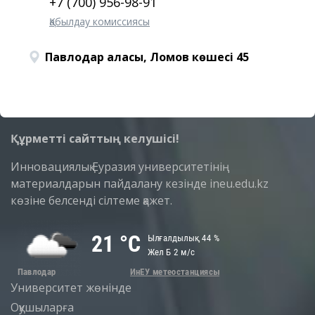
+7 (700) 956-98-91
Қабылдау комиссиясы
Павлодар қаласы, Ломов көшесі 45
Құрметті сайттың келушісі!
Инновациялық Еуразия университетінің
материалдарын пайдалану кезінде ineu.edu.kz
көзіне белсенді сілтеме қажет.
Университет жөнінде
Оқушыларға