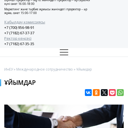
Бірінші проректор – оқу ісі жөніндегі проректор – әр сәрсенбі
күні сағат 16:00-18:00
Маркетинг және тәрбие жұмысы жөніндегі проректор – әр
жұма, сағат 15:00-17:00
Қабылдау комиссиясы
+7 (700) 956-98-91
+7 (7182) 67-37-37
Ректор кеңсесі
+7 (7182) 67-35-35
ИнЕУ
»
Международное сотрудничество
» Ұйымдар
ҰЙЫМДАР