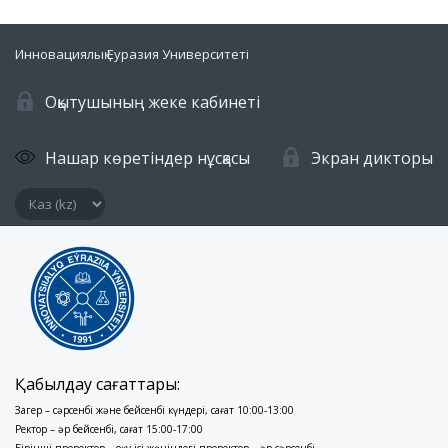
Инновациялық Еуразия Университеті
Оқытушының жеке кабинеті
Нашар көретіндер нұсқасы
Экран дикторы
Қабылдау сағаттары:
Заңгер – сәрсенбі және бейсенбі күндері, сағат 10:00-13:00
Ректор – әр бейсенбі, сағат 15:00-17:00