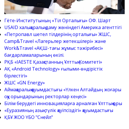
Гёте-Институтының «Тіл Орталығы» ОФ. Шарт
USAID халықаралық даму жөніндегі Америка агенттігі
«Петропавл шетел тілдерінің орталығы» ЖШС,
Camp&Travel «Лагерьлер жетекшілері» және
Work&Travel «АҚШ-тағы жұмыс тәжірибесі»
бағдарламаларының өкілі.
РҚБ «IAESTE Қазақстанның Ұлттық Комитеті»
АҚ «Android Technology» ғылыми-өндірістік
бірлестігі»
ЖШС «GN Energy»
Аймақаралық қауымдастығы «Үлкен Алтайдың жоғары
оқу орындарының ректорлар кеңесі»
Білім берудегі инновацияларға арналған Ұлттық қоры
«Еуразияның азық-түлік қауіпсіздігі» қауымдастығы
ҚБҰ ЖОО ҮБО "Снейл"