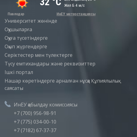
Университет жөнінде
Оқушыларға
Оқуға түсетіндерге
Оқып жүргендерге
Серіктестер мен түлектерге
Түсу емтихандары және реквизиттер
Iшкi портал
Нашар көретіндерге арналған нұсқа
Құпиялылық
саясаты
ИнЕУ қабылдау комиссиясы
+7 (700) 956-98-91
+7 (775) 034-00-10
+7 (7182) 67-37-37