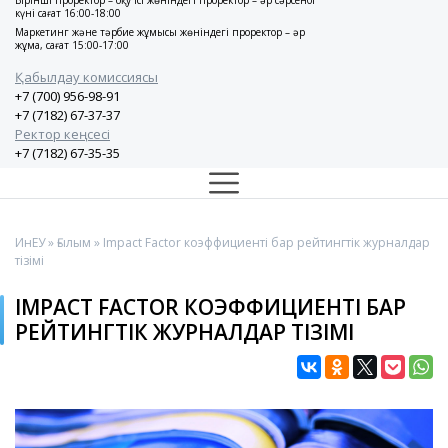
Бірінші проректор – оқу ісі жөніндегі проректор – әр сәрсенбі
күні сағат 16:00-18:00
Маркетинг және тәрбие жұмысы жөніндегі проректор – әр
жұма, сағат 15:00-17:00
Қабылдау комиссиясы
+7 (700) 956-98-91
+7 (7182) 67-37-37
Ректор кеңсесі
+7 (7182) 67-35-35
ИнЕУ
»
Ғылым
» Impact Factor коэффициенті бар рейтингтік журналдар
тізімі
IMPACT FACTOR КОЭФФИЦИЕНТІ БАР
РЕЙТИНГТІК ЖУРНАЛДАР ТІЗІМІ