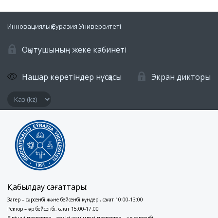
Инновациялық Еуразия Университеті
Оқытушының жеке кабинеті
Нашар көретіндер нұсқасы
Экран дикторы
Қабылдау сағаттары:
Заңгер – сәрсенбі және бейсенбі күндері, сағат 10:00-13:00
Ректор – әр бейсенбі, сағат 15:00-17:00