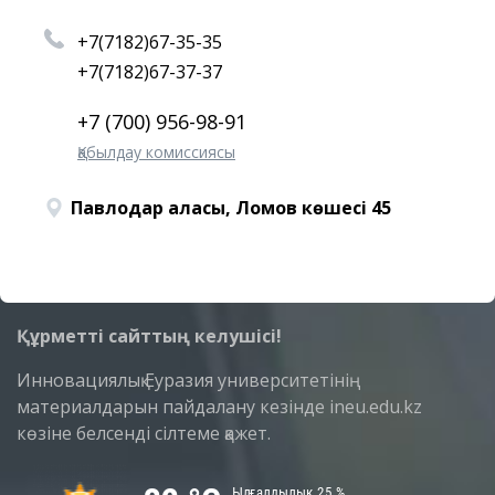
+7(7182)67-35-35
+7(7182)67-37-37
+7 (700) 956-98-91
Қабылдау комиссиясы
Павлодар қаласы, Ломов көшесі 45
Құрметті сайттың келушісі!
Инновациялық Еуразия университетінің
материалдарын пайдалану кезінде ineu.edu.kz
көзіне белсенді сілтеме қажет.