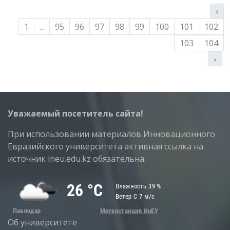
‹
1
...
95
96
97
98
99
100
101
102
103
104
›
Уважаемый посетитель сайта!
При использовании материалов Инновационного
Евразийского университета активная ссылка на
источник ineu.edu.kz обязательна.
Об университете