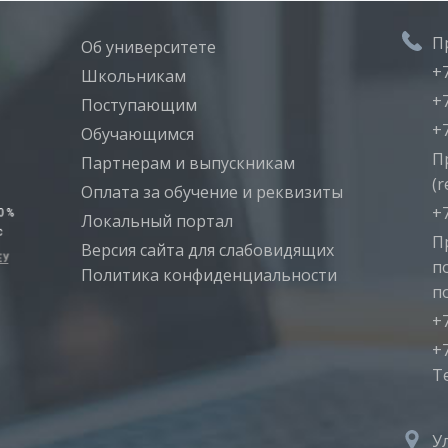
П
Об университете
+7
Школьникам
+7
Поступающим
+7
Обучающимся
П
Партнерам и выпускникам
(r
Оплата за обучение и реквизиты
+7
Локальный портал
П
Версия сайта для слабовидящих
п
Политика конфиденциальности
п
+7
+7
T
У