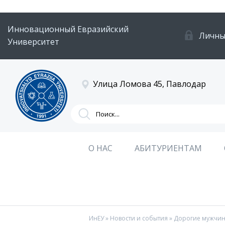
Инновационный Евразийский
Личны
Университет
Улица Ломова 45, Павлодар
О НАС
АБИТУРИЕНТАМ
ИнЕУ
»
Новости и события
» Дорогие мужчины