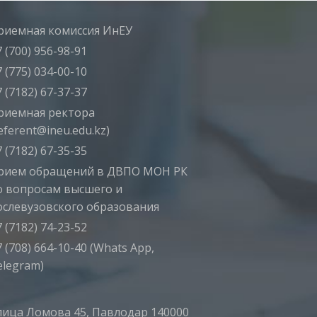
риемная комиссия ИнЕУ
 (700) 956-98-91
 (775) 034-00-10
 (7182) 67-37-37
риемная ректора
eferent@ineu.edu.kz)
 (7182) 67-35-35
рием обращений в ДВПО МОН РК
о вопросам высшего и
ослевузовского образования
 (7182) 74-23-52
 (708) 664-10-40 (Whats App,
elegram)
лица Ломова 45, Павлодар 140000