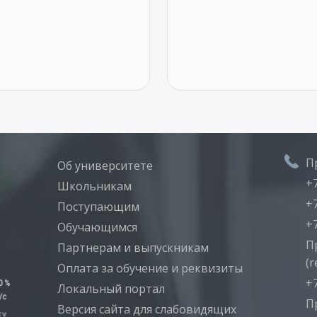
П
Об университете
+7
Школьникам
+7
Поступающим
+7
Обучающимся
П
Партнерам и выпускникам
(r
Оплата за обучение и реквизиты
+7
Локальный портал
П
Версия сайта для слабовидящих