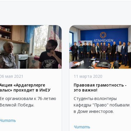
06 мая 2021
11 марта 2020
Акция «Ардагерлерге
Правовая грамотность -
алғыс» проходит в ИнЕУ
это важно!
Ее организовали к 76-летию
Студенты-волонтеры
Великой Победы.
кафедры "Право" побывали
в Доме инвесторов.
Читать
Читать