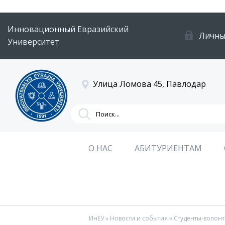
Инновационный Евразийский
Личны
Университет
Улица Ломова 45, Павлодар
О НАС
АБИТУРИЕНТАМ
ИнЕУ
»
Новости и события
» Студенты-волон