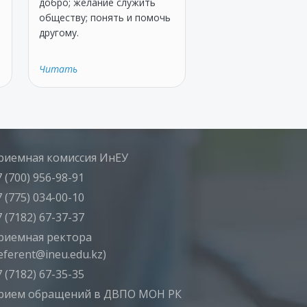
добро; желание служить
обществу; понять и помочь
другому.
Читать
риемная комиссия ИнЕУ
 (700) 956-98-91
 (775) 034-00-10
 (7182) 67-37-37
риемная ректора
eferent@ineu.edu.kz)
 (7182) 67-35-35
рием обращений в ДВПО МОН РК