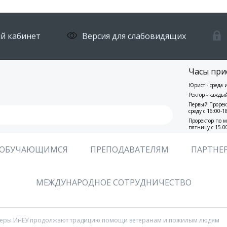
й кабинет
Версия для слабовидящих
Часы при
Юрист - среда 
Ректор - кажды
Первый Прорект
среду с 16:00-1
Проректор по м
пятницу с 15.0
ОБУЧАЮЩИМСЯ
ПРЕПОДАВАТЕЛЯМ
ПАРТНЕ
МЕЖДУНАРОДНОЕ СОТРУДНИЧЕСТВО
теры ИнЕУ продолжают традицию помощи ветеранам и пожилым людям