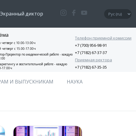
Экранный диктор
ёма
Телефон приемной комиссии
и четверг с 10.00-13.00ч
+7 (700) 956-98-91
й четверг с 15.00-17.00ч
+7 (7182) 67-37-37
ор-Проректор по академической работе - каждую
8:00
Приемная ректора
аркетингу и воспитательной работе - каждую
+7 (7182) 67-35-35
0-17.00ч
РАМ И ВЫПУСКНИКАМ
НАУКА