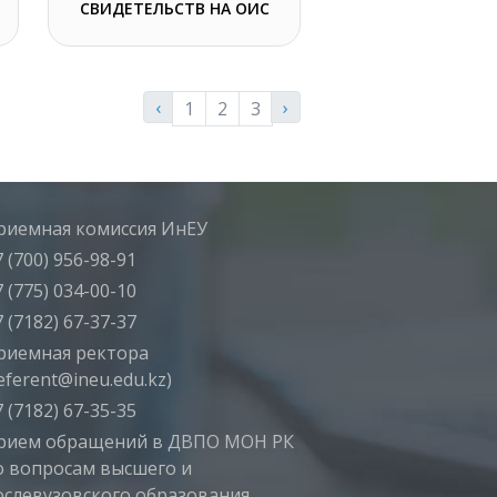
СВИДЕТЕЛЬСТВ НА ОИС
‹
›
1
2
3
риемная комиссия ИнЕУ
 (700) 956-98-91
 (775) 034-00-10
 (7182) 67-37-37
риемная ректора
eferent@ineu.edu.kz)
 (7182) 67-35-35
рием обращений в ДВПО МОН РК
о вопросам высшего и
ослевузовского образования