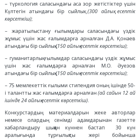
– түркология саласындағы аса зор жетістіктер үшін
Күлтегін атындағы бір сыйлық
(300 айлық есептiк
көрсеткiш)
;
– жаратылыстану ғылымдары саласындағы үздік
жұмыс үшін жас ғалымдарға арналған Д.А. Қонаев
атындағы бір сыйлық
(150 айлық есептiк көрсеткiш)
;
– гуманитарлық ғылымдар саласындағы үздік жұмыс
үшін жас ғалымдарға арналған М.О. Әуезов
атындағы бір сыйлық
(150 айлық есептiк көрсеткiш)
;
– 75 мемлекеттік ғылыми стипендия оның ішінде 50-
і талантты жас ғалымдарға арналған
(ай сайын 12 ай
ішінде 24 айлық есептік көрсеткіш)
.
Конкурстардың материалдарын жеке авторлар
немесе олардың сенімді адамдарынан газетте
хабарландыру шыққан күннен бастап 30 күн
аралығында тұрғылықты жері бойынша