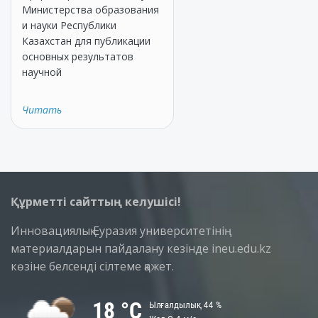
Министерства образования
и науки Республики
Казахстан для публикации
основных результатов
научной
Читать
Құрметті сайттың келушісі!
Инновациялық Еуразия университетінің
материалдарын пайдалану кезінде ineu.edu.kz
көзіне белсенді сілтеме қажет.