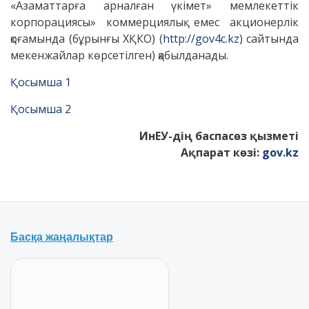
«Азаматтарға арналған үкімет» мемлекеттік
корпорациясы» коммерциялық емес акционерлік
қоғамында (бұрынғы ХҚКО) (
http://gov4c.kz
)
сайтында
мекенжайлар көрсетілген) қабылданады.
Қосымша 1
Қосымша 2
ИнЕУ-дің баспасөз қызметі
Ақпарат көзі:
gov.kz
Басқа жаңалықтар