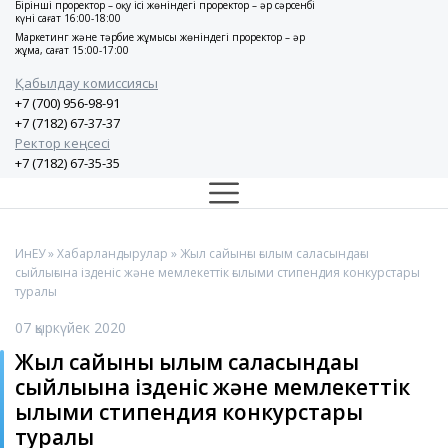
Бірінші проректор – оқу ісі жөніндегі проректор – әр сәрсенбі
күні сағат 16:00-18:00
Маркетинг және тәрбие жұмысы жөніндегі проректор – әр
жұма, сағат 15:00-17:00
Қабылдау комиссиясы
+7 (700) 956-98-91
+7 (7182) 67-37-37
Ректор кеңсесі
+7 (7182) 67-35-35
ИнЕУ
»
Хабарландырулар
» Жыл сайынғы ғылым саласындағы
сыйлығына ізденіс және мемлекеттік ғылыми стипендия конкурстары
туралы
07 қыркүйек 2020
Жыл сайынғы ғылым саласындағы
сыйлығына ізденіс және мемлекеттік
ғылыми стипендия конкурстары
туралы