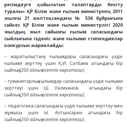
ресімдеуге қойылатын талаптарды бекіту
туралы» ҚР Білім және ғылым министрінің 2011
жылғы 21 желтоқсандағы № 536 бұйрығына
сәйкес ҚР Білім және ғылым министрлігі 2020
жылдың жыл сайынғы ғылым саласындағы
сыйлығына ізденіс және ғылыми стипендиялар
конкурсын жариялайды:
– жаратылыстану ғылымдары саласындағы үздік
ғылыми зерттеу үшін Қ.И. Сәтбаев атындағы бір
сыйлық
(350 айлық есептiк көрсеткiш)
;
– гуманитарлық ғылымдар саласындағы үздік ғылыми
зерттеуі үшін Ш. Уәлиханов атындағы бір
сыйлық
(350 айлық есептiк көрсеткiш)
;
– педагогика саласындағы үздiк ғылыми зерттеу мен
жұмысы үшiн Ы. Алтынсарин атындағы бір
сыйлық
(350 айлық есептiк көрсеткiш)
;