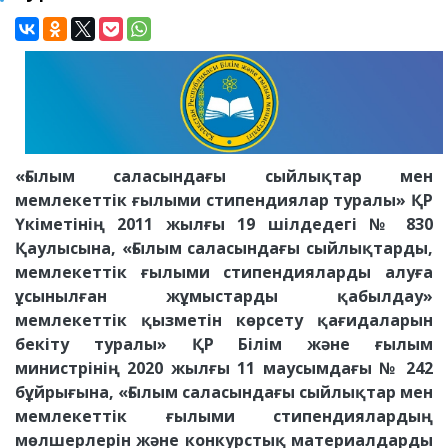
«Ғылым саласындағы сыйлықтар мен
мемлекеттік ғылыми стипендиялар туралы» ҚР
Үкіметінің 2011 жылғы 19 шілдедегі № 830
Қаулысына, «Ғылым саласындағы сыйлықтарды,
мемлекеттік ғылыми стипендияларды алуға
ұсынылған жұмыстарды қабылдау»
мемлекеттік қызметін көрсету қағидаларын
бекіту туралы» ҚР Білім және ғылым
министрінің 2020 жылғы 11 маусымдағы № 242
бұйрығына, «Ғылым саласындағы сыйлықтар мен
мемлекеттік ғылыми стипендиялардың
мөлшерлерін және конкурстық материалдарды