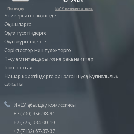
Университет жөнінде
Оқушыларға
Оқуға түсетіндерге
Оқып жүргендерге
Серіктестер мен түлектерге
Түсу емтихандары және реквизиттер
Iшкi портал
Нашар көретіндерге арналған нұсқа
Құпиялылық
саясаты
ИнЕУ қабылдау комиссиясы
+7 (700) 956-98-91
+7 (775) 034-00-10
+7 (7182) 67-37-37