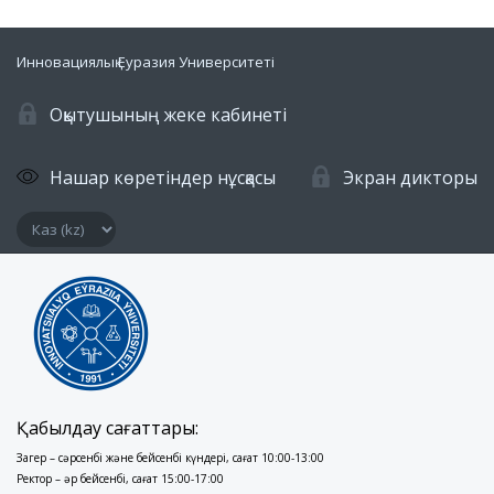
Инновациялық Еуразия Университеті
Оқытушының жеке кабинеті
Нашар көретіндер нұсқасы
Экран дикторы
Қабылдау сағаттары:
Заңгер – сәрсенбі және бейсенбі күндері, сағат 10:00-13:00
Ректор – әр бейсенбі, сағат 15:00-17:00