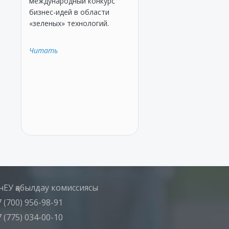
международный конкурс
бизнес-идей в области
«зеленых» технологий.
Читать
нЕУ қабылдау комиссиясы
 (700) 956-98-91
 (775) 034-00-10