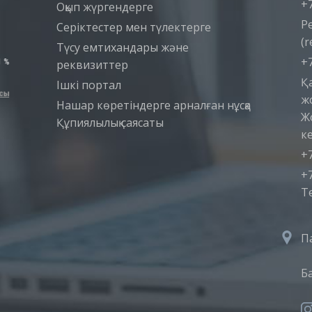
+7
Оқып жүргендерге
Р
Серіктестер мен түлектерге
(r
Түсу емтихандары және
+7
реквизиттер
Қ
Iшкi портал
ж
Нашар көретіндерге арналған нұсқа
Ж
Құпиялылық саясаты
ке
+7
+7
T
П
Б