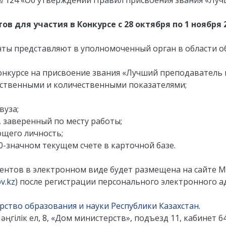
 № 124 «Об утверждении Правил присвоения звания «Луч
 для участия в Конкурсе с 28 октября по 1 ноября 2
енты представляют в уполномоченный орган в области 
конкурсе на присвоение звания «Лучший преподаватель 
чественными и количественными показателями;
вуза;
, заверенный по месту работы;
ющего личность;
-значном текущем счете в карточной базе.
нтов в электронном виде будет размещена на сайте М
v.kz
) после регистрации персонального электронного а
ство образования и науки Республики Казахстан.
Мәңгілік ел, 8, «Дом министерств», подъезд 11, кабинет 64