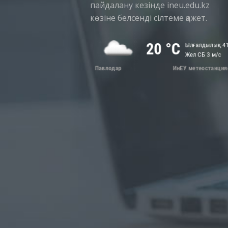
пайдалану кезінде ineu.edu.kz
көзіне белсенді сілтеме қажет.