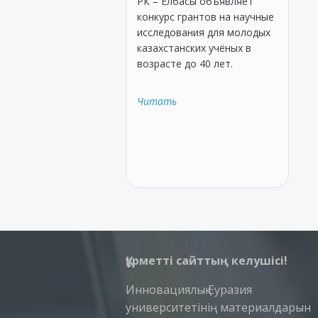
РК – Елбасы объявляет
конкурс грантов на научные
исследования для молодых
казахстанских учёных в
возрасте до 40 лет.
Читать
Құрметті сайттың келушісі!
Инновациялық Еуразия
университетінің материалдарын