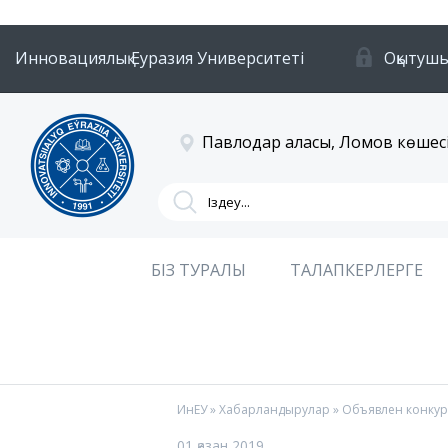
Инновациялық Еуразия Университеті
Оқытушы
Павлодар қаласы, Ломов көшесі
БІЗ ТУРАЛЫ
ТАЛАПКЕРЛЕРГЕ
ИнЕУ
»
Хабарландырулар
» Объявлен конкур
01 қазан 2019