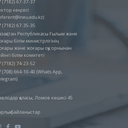
 (7182) 67-37-37
ектор кеңсесі
eferent@ineu.edu.kz)
 (7182) 67-35-35
азақстан Республикасы Ғылым және
оғары білім министрлігінің
оғары және жоғары оқу орнынан
йінгі білім комитеті
 (7182) 74-23-52
 (708) 664-10-40 (Whats App,
elegram)
авлодар қаласы, Ломов көшесі 45
арлық байланыстар