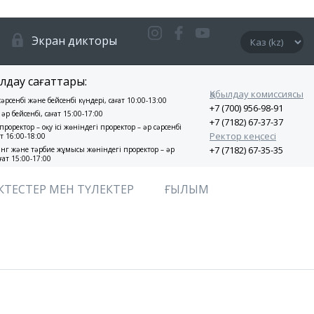
Экран дикторы
лдау сағаттары:
Қабылдау комиссиясы
 сәрсенбі және бейсенбі күндері, сағат 10:00-13:00
+7 (700) 956-98-91
 әр бейсенбі, сағат 15:00-17:00
+7 (7182) 67-37-37
проректор – оқу ісі жөніндегі проректор – әр сәрсенбі
Ректор кеңсесі
ат 16:00-18:00
+7 (7182) 67-35-35
нг және тәрбие жұмысы жөніндегі проректор – әр
ғат 15:00-17:00
КТЕСТЕР МЕН ТҮЛЕКТЕР
ҒЫЛЫМ