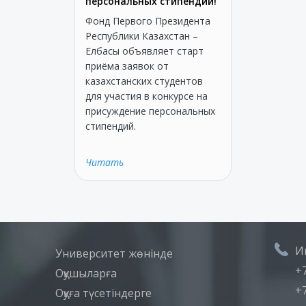
персональных стипендий!
Фонд Первого Президента
Республики Казахстан –
Елбасы объявляет старт
приёма заявок от
казахстанских студентов
для участия в конкурсе на
присуждение персональных
стипендий.
Читать
И
Университет жөнінде
+7
Оқушыларға
+7
Оқуға түсетіндерге