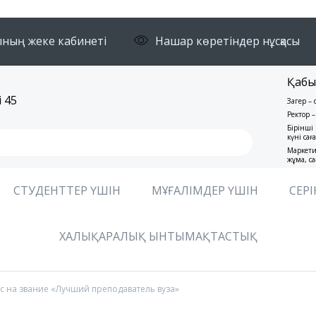
ның жеке кабинеті
Нашар көретіндер нұсқасы
Қабы
 45
Заңгер –
Ректор –
Бірінші 
күні сағ
Маркети
жұма, са
СТУДЕНТТЕР ҮШІН
МҰҒАЛІМДЕР ҮШІН
СЕРІ
ХАЛЫҚАРАЛЫҚ ЫНТЫМАҚТАСТЫҚ
с на звание «Лучший преподаватель вуза»