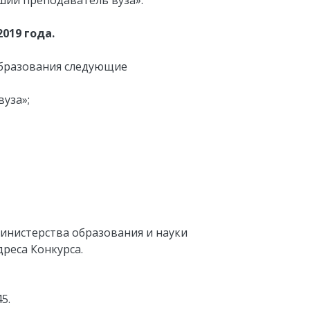
ший преподаватель вуза».
019 года.
образования следующие
вуза»;
инистерства образования и науки
дреса Конкурса.
5.