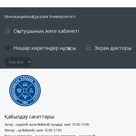
Инновациялық Еуразия Университеті
Оқытушының жеке кабинеті
Нашар көретіндер нұсқасы
Экран дикторы
Қабылдау сағаттары:
Заңгер – сәрсенбі және бейсенбі күндері, сағат 10:00-13:00
Ректор – әр бейсенбі, сағат 15:00-17:00