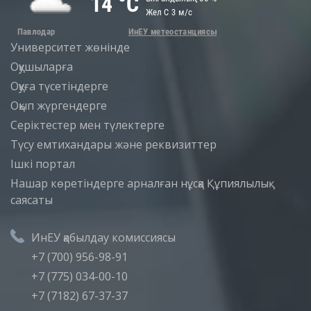
Университет жөнінде
Оқушыларға
Оқуға түсетіндерге
Оқып жүргендерге
Серіктестер мен түлектерге
Түсу емтихандары және реквизиттер
Iшкi портал
Нашар көретіндерге арналған нұсқа
Құпиялылық
саясаты
ИнЕУ қабылдау комиссиясы
+7 (700) 956-98-91
+7 (775) 034-00-10
+7 (7182) 67-37-37