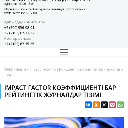
Бірінші проректор – оқу ісі жөніндегі проректор – әр сәрсенбі
күні сағат 16:00-18:00
Маркетинг және тәрбие жұмысы жөніндегі проректор – әр
жұма, сағат 15:00-17:00
Қабылдау комиссиясы
+7 (700) 956-98-91
+7 (7182) 67-37-37
Ректор кеңсесі
+7 (7182) 67-35-35
ИнЕУ
»
Ғылым
» Impact Factor коэффициенті бар рейтингтік журналдар
тізімі
IMPACT FACTOR КОЭФФИЦИЕНТІ БАР
РЕЙТИНГТІК ЖУРНАЛДАР ТІЗІМІ