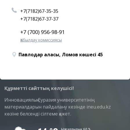
+7(7182)67-35-35
+7(7182)67-37-37
+7 (700) 956-98-91
Қабылдау комиссиясы
Павлодар қаласы, Ломов көшесі 45
Құрметті сайттың келушісі!
Инновациялық Еуразия университетінің
материалдарын пайдалану кезінде ineu.edu.kz
көзіне белсенді сілтеме қажет.