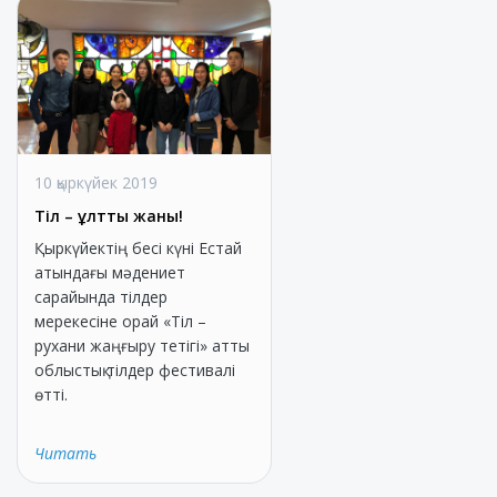
10 қыркүйек 2019
Тіл – ұлттың жаны!
Қыркүйектің бесі күні Естай
атындағы мәдениет
сарайында тілдер
мерекесіне орай «Тіл –
рухани жаңғыру тетігі» атты
облыстық тілдер фестивалі
өтті.
Читать