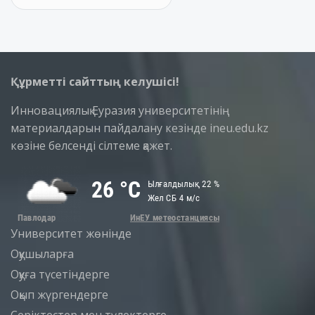
Құрметті сайттың келушісі!
Инновациялық Еуразия университетінің
материалдарын пайдалану кезінде ineu.edu.kz
көзіне белсенді сілтеме қажет.
Университет жөнінде
Оқушыларға
Оқуға түсетіндерге
Оқып жүргендерге