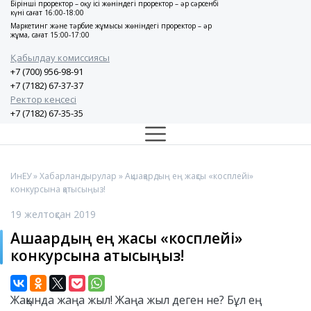
Бірінші проректор – оқу ісі жөніндегі проректор – әр сәрсенбі
күні сағат 16:00-18:00
Маркетинг және тәрбие жұмысы жөніндегі проректор – әр
жұма, сағат 15:00-17:00
Қабылдау комиссиясы
+7 (700) 956-98-91
+7 (7182) 67-37-37
Ректор кеңсесі
+7 (7182) 67-35-35
ИнЕУ
»
Хабарландырулар
» Ақшақардың ең жақсы «косплейі»
конкурсына қатысыңыз!
19 желтоқсан 2019
Ақшақардың ең жақсы «косплейі»
конкурсына қатысыңыз!
Жақында жаңа жыл! Жаңа жыл деген не? Бұл ең