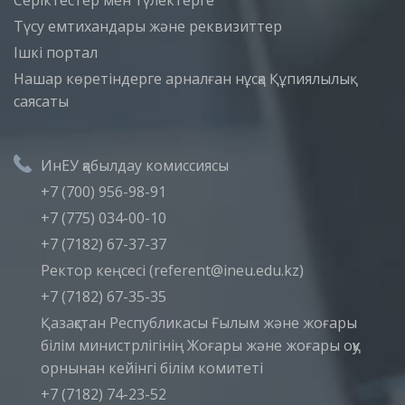
Серіктестер мен түлектерге
Түсу емтихандары және реквизиттер
Iшкi портал
Нашар көретіндерге арналған нұсқа
Құпиялылық
саясаты
ИнЕУ қабылдау комиссиясы
+7 (700) 956-98-91
+7 (775) 034-00-10
+7 (7182) 67-37-37
Ректор кеңсесі (referent@ineu.edu.kz)
+7 (7182) 67-35-35
Қазақстан Республикасы Ғылым және жоғары
білім министрлігінің Жоғары және жоғары оқу
орнынан кейінгі білім комитеті
+7 (7182) 74-23-52