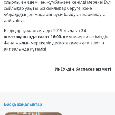
сиқырлы, ең әдемі, ең жұмбақ және көңілді мереке! Бұл
сыйлықтар уақыты. Біз сыйлықтар беруге және
«Ақшақардың ең жақсы ойнауы» байқауын жариялауға
дайынбыз.
Біздің қар қыздарымызды 2019 жылдың
24
желтоқсанында сағат 16:00-де
университетіміздің
Жаңа жылын мерекелік дискотекамен өткізілетін
акт залында күтеміз!
ИнЕУ-дің баспасөз қызметі
Басқа жаңалықтар