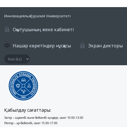
Инновациялық Еуразия Университеті
Оқытушының жеке кабинеті
Нашар көретіндер нұсқасы
Экран дикторы
Қабылдау сағаттары:
Заңгер – сәрсенбі және бейсенбі күндері, сағат 10:00-13:00
Ректор – әр бейсенбі, сағат 15:00-17:00