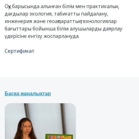
Оқу барысында алынған білім мен практикалық
дағдылар экология, табиғатты пайдалану,
инженерия және геоақпараттық технологиялар
бағыттары бойынша білім алушыларды даярлау
үдерісіне енгізу жоспарлануда.
Сертификат
Басқа жаңалықтар