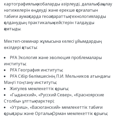
картографиялық жобаларды әзірлеуді, далалық бақылау
нәтижелерін өңдеуді және ерекше қорғалатын
табиғи аумақтарда геоақпараттық технологияларды
қолданудың практикалық кейстерін талдауды
қамтыды.
Мектеп-семинар жұмысына келесі ұйымдардың
өкілдері қатысты:
РҒА Экология және эволюция проблемалары
институты;
РҒА География институты;
РҒА Сібір бөлімшесінің П.И. Мельников атындағы
Мәңгі тоңтану институты;
Жигулев мемлекеттік қорығы;
«Гыданский», «Русский Север», «Красноярские
Столбы» ұлттық парктері;
«Утриш», «Васюганский» мемлекеттік табиғи
қорықтары және Орталық-Орман мемлекеттік қорығы;