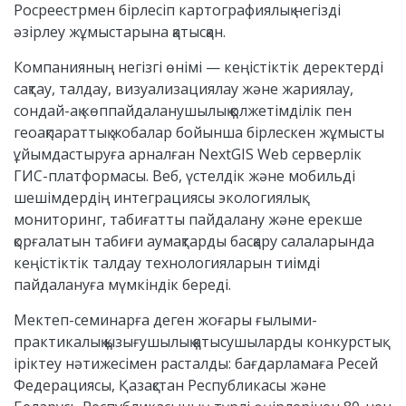
Росреестрмен бірлесіп картографиялық негізді
әзірлеу жұмыстарына қатысқан.
Компанияның негізгі өнімі — кеңістіктік деректерді
сақтау, талдау, визуализациялау және жариялау,
сондай-ақ көппайдаланушылық қолжетімділік пен
геоақпараттық жобалар бойынша бірлескен жұмысты
ұйымдастыруға арналған NextGIS Web серверлік
ГИС-платформасы. Веб, үстелдік және мобильді
шешімдердің интеграциясы экологиялық
мониторинг, табиғатты пайдалану және ерекше
қорғалатын табиғи аумақтарды басқару салаларында
кеңістіктік талдау технологияларын тиімді
пайдалануға мүмкіндік береді.
Мектеп-семинарға деген жоғары ғылыми-
практикалық қызығушылық қатысушыларды конкурстық
іріктеу нәтижесімен расталды: бағдарламаға Ресей
Федерациясы, Қазақстан Республикасы және