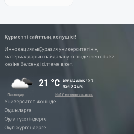
Құрметті сайттың келушісі!
Инновациялық Еуразия университетінің
материалдарын пайдалану кезінде ineu.edu.kz
көзіне белсенді сілтеме қажет.
Университет жөнінде
Оқушыларға
Оқуға түсетіндерге
Оқып жүргендерге