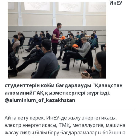
ИнЕУ
студенттерін кәсіби бағдарлауды "Қазақстан
алюминийі"АҚ қызметкерлері жүргізді.
@aluminium_of_kazakhstan
Айта кету керек, ИнЕУ-де жылу энергетикасы,
электр энергетикасы, ТМҚ, металлургия, машина
жасау сияқты білім беру бағдарламалары бойынша