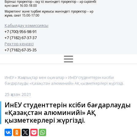
Бірінші проректор – оқу ісі жөніндегі проректор – әр сәрсенбі
күні сағат 16:00-18:00
Маркетинг және тәрбие жұмысы жөніндегі проректор – әр
жұма, сағат 15:00-17:00
Қабылдау комиссиясы
+7 (700) 956-98-91
+7 (7182) 67-37-37
Ректор кеңсесі
+7 (7182) 67-35-35
ИнЕУ
»
Жаңалықтар мен оқиғалар
» ИнЕУ студенттерін кәсіби
бағдарлауды «Қазақстан алюминийі» АҚ қызметкерлері жүргізді.
25 қазан 2021
ИнЕУ студенттерін кәсіби бағдарлауды
«Қазақстан алюминийі» АҚ
қызметкерлері жүргізді.