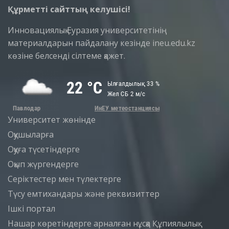
Құрметті сайттың келушісі!
Инновациялық Еуразия университетінің
материалдарын пайдалану кезінде ineu.edu.kz
көзіне белсенді сілтеме қажет.
Университет жөнінде
Оқушыларға
Оқуға түсетіндерге
Оқып жүргендерге
Серіктестер мен түлектерге
Түсу емтихандары және реквизиттер
Iшкi портал
Нашар көретіндерге арналған нұсқа
Құпиялылық