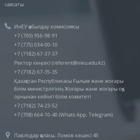
саясаты
ИнЕУ қабылдау комиссиясы
+7 (700) 956-98-91
+7 (775) 034-00-10
+7 (7182) 67-37-37
Ректор кеңсесі (referent@ineu.edu.kz)
+7 (7182) 67-35-35
Қазақстан Республикасы Ғылым және жоғары
білім министрлігінің Жоғары және жоғары оқу
орнынан кейінгі білім комитеті
+7 (7182) 74-23-52
+7 (708) 664-10-40 (Whats App, Telegram)
Павлодар қаласы, Ломов көшесі 45