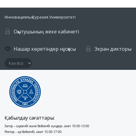
Инновациялық Еуразия Университеті
Оқытушының жеке кабинеті
Нашар көретіндер нұсқасы
Экран дикторы
Қабылдау сағаттары:
Заңгер – сәрсенбі және бейсенбі күндері, сағат 10:00-13:00
Ректор – әр бейсенбі, сағат 15:00-17:00