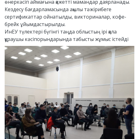
өнеркәсіп аймағына қажетті мамандар даярланады.
Кездесу бағдарламасында ақылы тәжірибеге
сертификаттар ойнатылды, викториналар, кофе-
брейк ұйымдастырылды.
ИнЕУ түлектері бүгінгі таңда облыстың ірі қала
құраушы кәсіпорындарында табысты жұмыс істейді