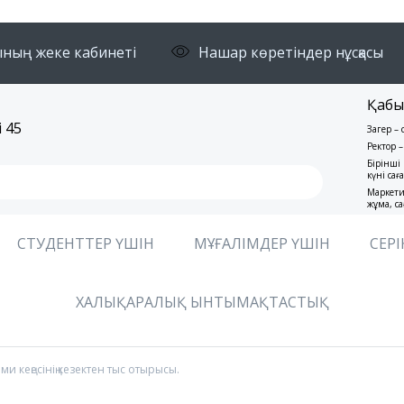
ның жеке кабинеті
Нашар көретіндер нұсқасы
Қабы
 45
Заңгер –
Ректор –
Бірінші 
күні сағ
Маркети
жұма, са
СТУДЕНТТЕР ҮШІН
МҰҒАЛІМДЕР ҮШІН
СЕРІ
ХАЛЫҚАРАЛЫҚ ЫНТЫМАҚТАСТЫҚ
и кеңесінің кезектен тыс отырысы.