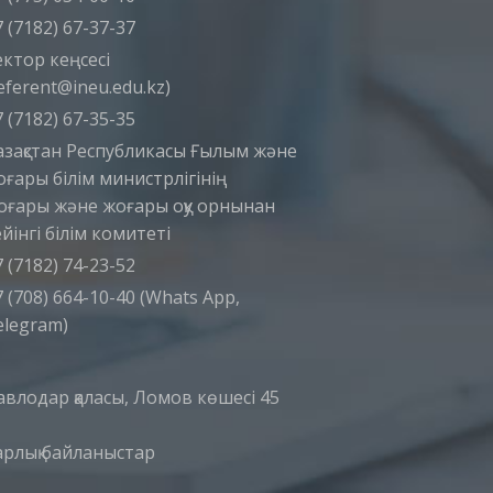
 (7182) 67-37-37
ектор кеңсесі
eferent@ineu.edu.kz)
 (7182) 67-35-35
азақстан Республикасы Ғылым және
оғары білім министрлігінің
оғары және жоғары оқу орнынан
йінгі білім комитеті
 (7182) 74-23-52
 (708) 664-10-40 (Whats App,
elegram)
авлодар қаласы, Ломов көшесі 45
арлық байланыстар