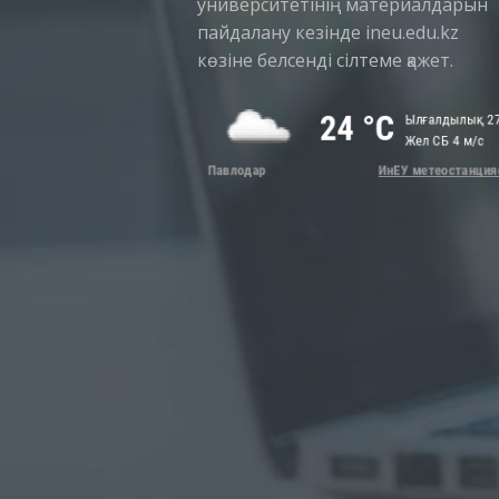
университетінің материалдарын
пайдалану кезінде ineu.edu.kz
көзіне белсенді сілтеме қажет.