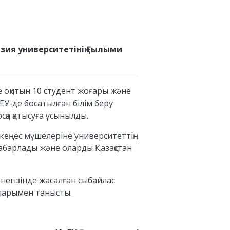
зия университетінің Ғылыми
е оқитын 10 студент жоғары және
нЕУ-де босатылған білім беру
қа қатысуға ұсынылды.
 кеңес мүшелеріне университеттің
хабарлады және оларды Қазақстан
негізінде жасалған сыбайлас
спарымен танысты.