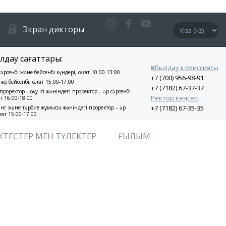
Экран дикторы
лдау сағаттары:
Қабылдау комиссиясы
 сәрсенбі және бейсенбі күндері, сағат 10:00-13:00
+7 (700) 956-98-91
 әр бейсенбі, сағат 15:00-17:00
+7 (7182) 67-37-37
проректор – оқу ісі жөніндегі проректор – әр сәрсенбі
Ректор кеңсесі
ат 16:00-18:00
+7 (7182) 67-35-35
нг және тәрбие жұмысы жөніндегі проректор – әр
ғат 15:00-17:00
КТЕСТЕР МЕН ТҮЛЕКТЕР
ҒЫЛЫМ