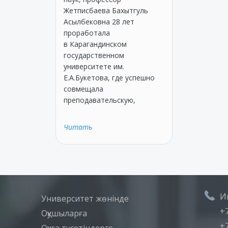
Жетписбаева Бахытгуль
Асылбековна 28 лет
проработала
в Карагандинском
государственном
университете им.
Е.А.Букетова, где успешно
совмещала
преподавательскую,
Читать
И
Университет жөнінде
+7
Оқушыларға
+7