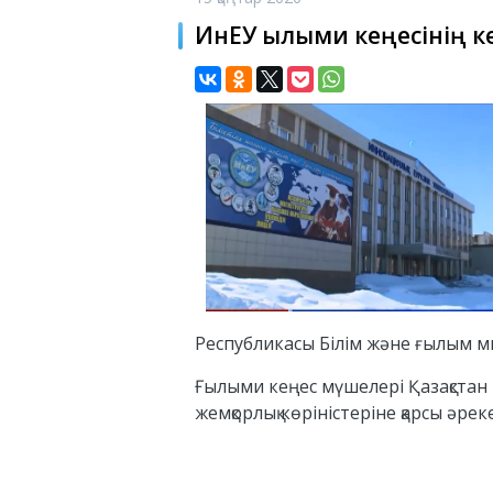
ИнЕУ Ғылыми кеңесінің к
Республикасы Білім және ғылым ми
Ғылыми кеңес мүшелері Қазақстан 
жемқорлық көріністеріне қарсы ә