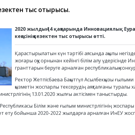
езектен тыс отырысы.
2020 жылдың 14 қаңтарында Инновациялық Еура
кеңесінің кезектен тыс отырысы өтті.
Қарастырылатын күн тәртібі аясында ақылы негізд
жоғары оқу орнынан кейінгі білім алу үдерісінде И
гранттарын беруге арналған республикалық конкурс
Ректор Жетпісбаева Бақытгүл Асылбекқызы ғылыми
қызметін жоспарлы тексерудің аяқталғаны туралы 
нистрлігінің 13.01.2020 жылғы актісімен таныстырды.
Республикасы Білім және ғылым министрлігінің жоспары 
рекет ету бойынша 2020-2022 жылдарға арналған ИнЕУ жо