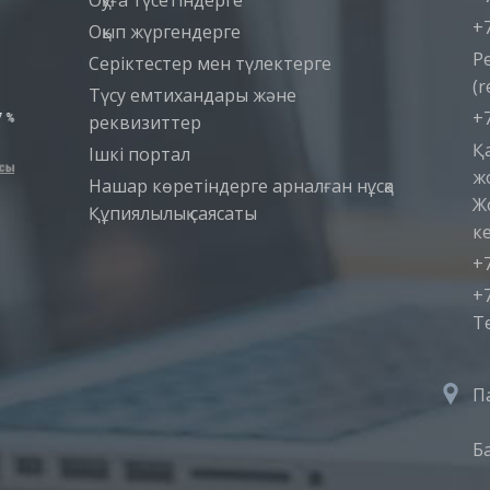
Оқуға түсетіндерге
+7
Оқып жүргендерге
Р
Серіктестер мен түлектерге
(r
Түсу емтихандары және
+7
реквизиттер
Қ
Iшкi портал
ж
Нашар көретіндерге арналған нұсқа
Ж
Құпиялылық саясаты
ке
+7
+7
T
П
Б