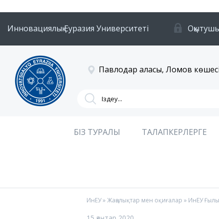
Инновациялық Еуразия Университеті
Оқытушы
Павлодар қаласы, Ломов көшесі
БІЗ ТУРАЛЫ
ТАЛАПКЕРЛЕРГЕ
ИнЕУ
»
Жаңалықтар мен оқиғалар
» ИнЕУ Ғылым
15 қаңтар 2020