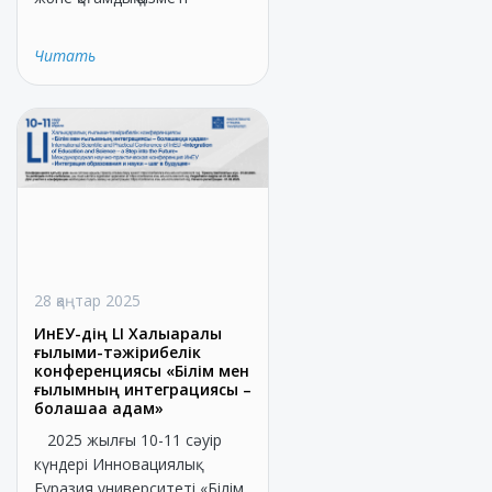
Читать
28 қаңтар 2025
ИнЕУ-дің LI Халықаралық
ғылыми-тәжірибелік
конференциясы «Білім мен
ғылымның интеграциясы –
болашаққа қадам»
2025 жылғы 10-11 сәуір
күндері Инновациялық
Еуразия университеті «Білім