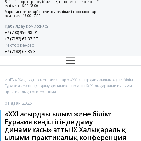
Бірінші проректор – оқу ісі жөніндегі проректор – әр сәрсенбі
күні сағат 16:00-18:00
Маркетинг және тәрбие жұмысы жөніндегі проректор – әр
жұма, сағат 15:00-17:00
Қабылдау комиссиясы
+7 (700) 956-98-91
+7 (7182) 67-37-37
Ректор кеңсесі
+7 (7182) 67-35-35
ИнЕУ
»
Жаңалықтар мен оқиғалар
» «XXI ғасырдағы ғылым және білім:
Еуразия кеңістігінде даму динамикасы» атты IX Халықаралық ғылыми-
практикалық конференция
01 қазан 2025
«XXI ғасырдағы ғылым және білім:
Еуразия кеңістігінде даму
динамикасы» атты IX Халықаралық
ғылыми-практикалық конференция