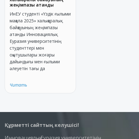
жеңімпазы атанды
ИнЕУ студенті «Үздік ғылыми
мақала 2025» халықаралық
байқауының жеңімпазы
атанды Инновациялық
Еуразия университетінің
студенттері мен
оқытушылары жоғары
дайындығы мен ғылыми
әлеуетін тағы да
Читать
Құрметті сайттың келушісі!
Инновациялық Еуразия университетінің