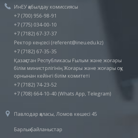
ИнЕУ қабылдау комиссиясы
+7 (700) 956-98-91
+7 (775) 034-00-10
+7 (7182) 67-37-37
Ректор кеңсесі (referent@ineu.edu.kz)
+7 (7182) 67-35-35
Қазақстан Республикасы Ғылым және жоғары
білім министрлігінің Жоғары және жоғары оқу
орнынан кейінгі білім комитеті
+7 (7182) 74-23-52
+7 (708) 664-10-40 (Whats App, Telegram)
Павлодар қаласы, Ломов көшесі 45
Барлық байланыстар