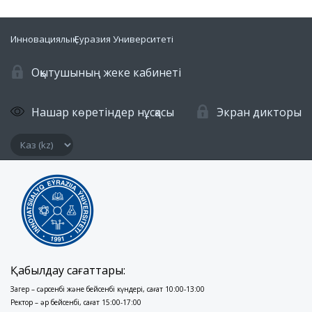
Инновациялық Еуразия Университеті
Оқытушының жеке кабинеті
Нашар көретіндер нұсқасы
Экран дикторы
Қабылдау сағаттары:
Заңгер – сәрсенбі және бейсенбі күндері, сағат 10:00-13:00
Ректор – әр бейсенбі, сағат 15:00-17:00