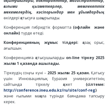
оқытушылары, докторанттар, магистранттар,
ғылыми қызметкерлер, мемлекеттік
мекемелердің, кәсіпорындар мен ұйымдардың
өкілдері қатысуға шақырылады.
Конференция гибридтік форматта
(офлайн және
онлайн)
түрде өтеді.
Конференцияның жұмыс тілдері:
қазақ, орыс,
ағылшын.
Конференцияға қатысушыларды
on-line тіркеу 2025
жылғы 1 қазанда ашылады.
Тіркеудің соңғы күні –
2025 жылғы 25 қазан.
Қатысу
үшін Инновациялық Еуразия университетінің
сайтында тіркелу қажет
(сілтеме:
http
://conference
.ineu
.edu
.kz
/ru
/site
/conf
-reg
)
және ғылыми мақала түрінде баяндама тапсыру
керек.