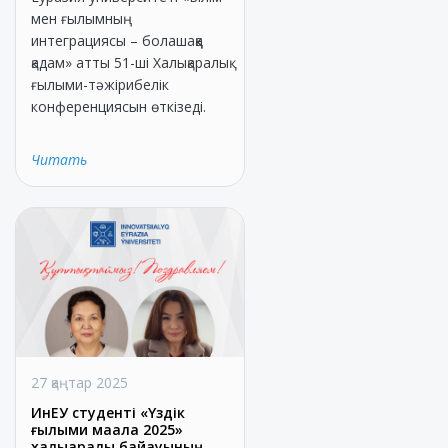
мен ғылымның
интеграциясы – болашаққа
қадам» атты 51-ші Халықаралық
ғылыми-тәжірибелік
конференциясын өткізеді.
Читать
27 қаңтар 2025
ИнЕУ студенті «Үздік
ғылыми мақала 2025»
халықаралық байқауының