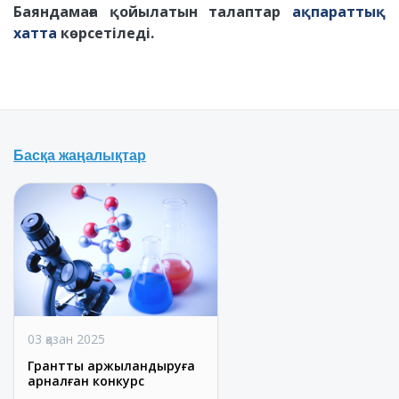
Баяндамаға қойылатын талаптар
ақпараттық
хатта
көрсетіледі.
Басқа жаңалықтар
03 қазан 2025
Гранттық қаржыландыруға
арналған конкурс