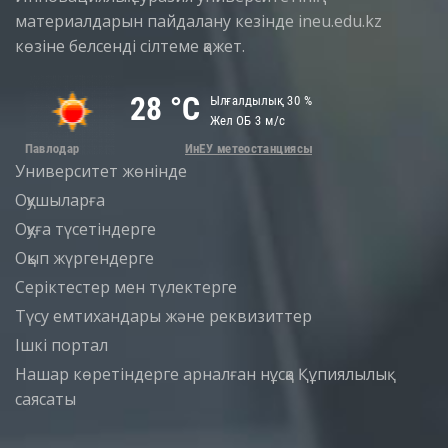
материалдарын пайдалану кезінде ineu.edu.kz
көзіне белсенді сілтеме қажет.
Университет жөнінде
Оқушыларға
Оқуға түсетіндерге
Оқып жүргендерге
Серіктестер мен түлектерге
Түсу емтихандары және реквизиттер
Iшкi портал
Нашар көретіндерге арналған нұсқа
Құпиялылық
саясаты