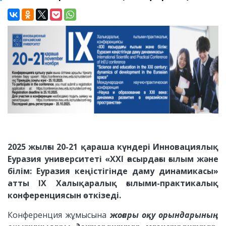
2025 жылғы 20-21 қараша күндері Инновациялық
Еуразия университеті «XXI ғасырдағы ғылым және
білім: Еуразия кеңістігінде даму динамикасы»
атты IX Халықаралық ғылыми-практикалық
конференциясын өткізеді.
Конференция жұмысына
жоғары оқу орындарының