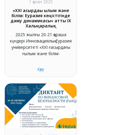
1 қазан 2025
«XXI ғасырдағы ғылым және
білім: Еуразия кеңістігінде
даму динамикасы» атты IX
Халықаралық
2025 жылғы 20-21 қараша
күндері Инновациялық Еуразия
университеті «XXI ғасырдағы
ғылым және білім:
Көру