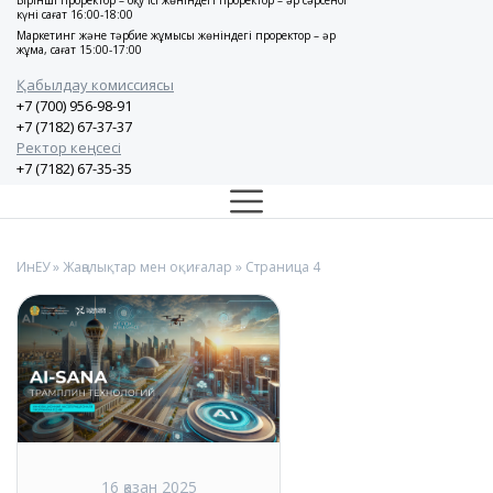
Бірінші проректор – оқу ісі жөніндегі проректор – әр сәрсенбі
күні сағат 16:00-18:00
Маркетинг және тәрбие жұмысы жөніндегі проректор – әр
жұма, сағат 15:00-17:00
Қабылдау комиссиясы
+7 (700) 956-98-91
+7 (7182) 67-37-37
Ректор кеңсесі
+7 (7182) 67-35-35
ИнЕУ
»
Жаңалықтар мен оқиғалар
» Страница 4
16 қазан 2025