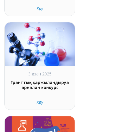
Көру
3 қазан 2025
Гранттық қаржыландыруға
арналған конкурс
Көру