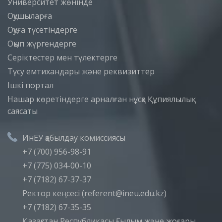
Университет жөнінде
Оқушыларға
Оқуға түсетіндерге
Оқып жүргендерге
Серіктестер мен түлектерге
Түсу емтихандары және реквизиттер
Iшкi портал
Нашар көретіндерге арналған нұсқа
Құпиялылық
саясаты
ИнЕУ қабылдау комиссиясы
+7 (700) 956-98-91
+7 (775) 034-00-10
+7 (7182) 67-37-37
Ректор кеңсесі (referent@ineu.edu.kz)
+7 (7182) 67-35-35
Қазақстан Республикасы Ғылым және жоғары