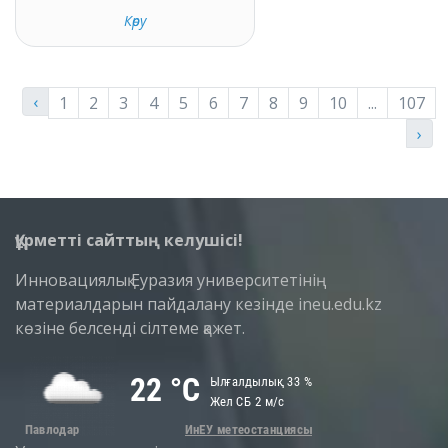
Көру
‹
1
2
3
4
5
6
7
8
9
10
...
107
›
Құрметті сайттың келушісі!
Инновациялық Еуразия университетінің
материалдарын пайдалану кезінде ineu.edu.kz
көзіне белсенді сілтеме қажет.