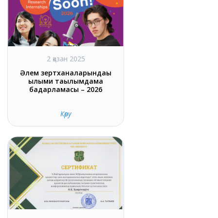
2 қазан 2025
Әлем зертханаларындағы
ғылыми тағылымдама
бағдарламасы – 2026
Көру