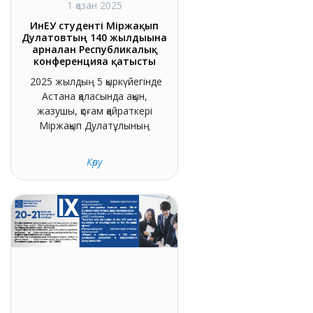
1 қазан 2025
ИнЕУ студенті Міржақып
Дулатовтың 140 жылдығына
арналған Республикалық
конференцияға қатысты
2025 жылдың 5 қыркүйегінде
Астана қаласында ақын,
жазушы, қоғам қайраткері
Міржақып Дулатұлының
Көру