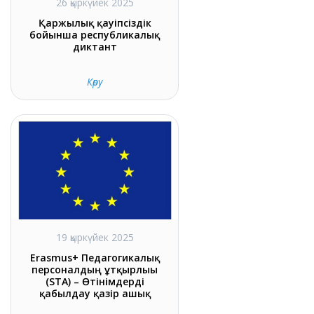
26 қыркүйек 2025
Қаржылық қауіпсіздік
бойынша республикалық
диктант
Көру
19 қыркүйек 2025
Erasmus+ Педагогикалық
персоналдың ұтқырлығы
(STA) – Өтінімдерді
қабылдау қазір ашық