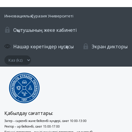
Инновациялық Еуразия Университеті
Оқытушының жеке кабинеті
Нашар көретіндер нұсқасы
Экран дикторы
Қабылдау сағаттары:
Заңгер – сәрсенбі және бейсенбі күндері, сағат 10:00-13:00
Ректор – әр бейсенбі, сағат 15:00-17:00