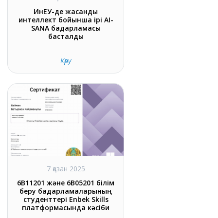
ИнЕУ-де жасанды
интеллект бойынша ірі AI-
SANA бағдарламасы
басталды
Көру
7 қазан 2025
6В11201 және 6В05201 білім
беру бағдарламаларының
студенттері Enbek Skills
платформасында кәсіби