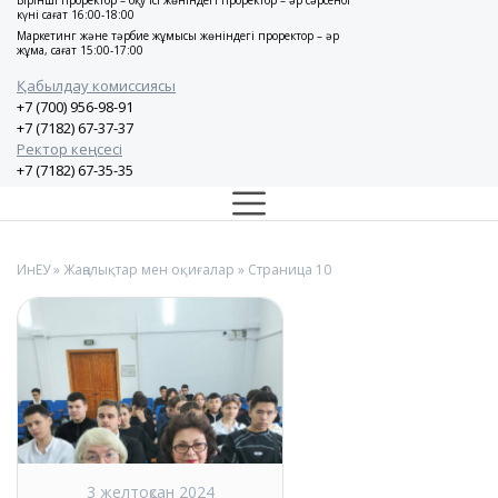
Бірінші проректор – оқу ісі жөніндегі проректор – әр сәрсенбі
күні сағат 16:00-18:00
Маркетинг және тәрбие жұмысы жөніндегі проректор – әр
жұма, сағат 15:00-17:00
Қабылдау комиссиясы
+7 (700) 956-98-91
+7 (7182) 67-37-37
Ректор кеңсесі
+7 (7182) 67-35-35
ИнЕУ
»
Жаңалықтар мен оқиғалар
» Страница 10
3 желтоқсан 2024