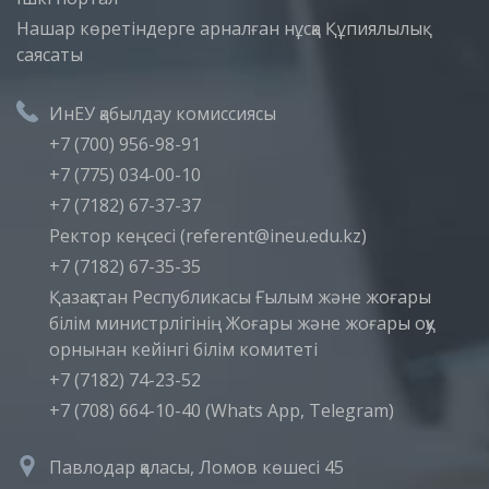
Нашар көретіндерге арналған нұсқа
Құпиялылық
саясаты
ИнЕУ қабылдау комиссиясы
+7 (700) 956-98-91
+7 (775) 034-00-10
+7 (7182) 67-37-37
Ректор кеңсесі (referent@ineu.edu.kz)
+7 (7182) 67-35-35
Қазақстан Республикасы Ғылым және жоғары
білім министрлігінің Жоғары және жоғары оқу
орнынан кейінгі білім комитеті
+7 (7182) 74-23-52
+7 (708) 664-10-40 (Whats App, Telegram)
Павлодар қаласы, Ломов көшесі 45