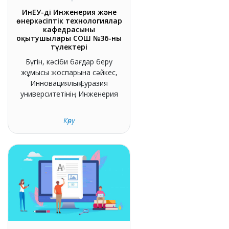
ИнЕУ-дің Инженерия және
өнеркәсіптік технологиялар
кафедрасының
оқытушылары СОШ №36-ның
түлектері
Бүгін, кәсіби бағдар беру
жұмысы жоспарына сәйкес,
Инновациялық Еуразия
университетінің Инженерия
Көру