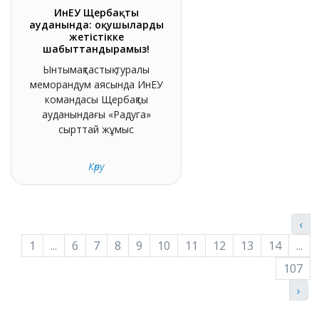
ИнЕУ Щербақты
ауданында: оқушыларды
жетістікке
шабыттандырамыз!
Ынтымақтастық туралы
меморандум аясында ИнЕУ
командасы Щербақты
ауданындағы «Радуга»
сырттай жұмыс
Көру
‹
1
...
6
7
8
9
10
11
12
13
14
...
107
›