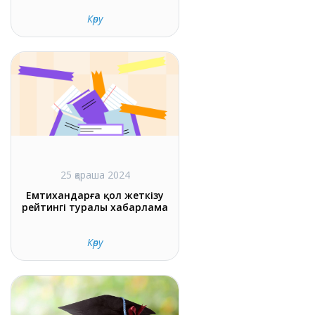
Көру
25 қараша 2024
Емтихандарға қол жеткізу
рейтингі туралы хабарлама
Көру