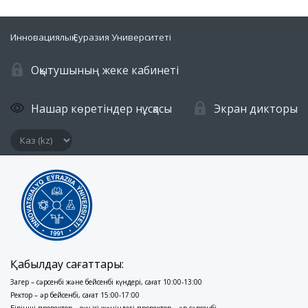
Инновациялық Еуразия Университеті
Оқытушының жеке кабинеті
Нашар көретіндер нұсқасы
Экран дикторы
Қабылдау сағаттары:
Заңгер – сәрсенбі және бейсенбі күндері, сағат 10:00-13:00
Ректор – әр бейсенбі, сағат 15:00-17:00