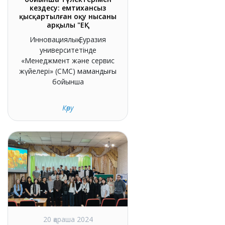
кездесу: емтихансыз
қысқартылған оқу нысаны
арқылы "ЕҚ
Инновациялық Еуразия
университетінде
«Менеджмент және сервис
жүйелері» (СМС) мамандығы
бойынша
Көру
20 қараша 2024