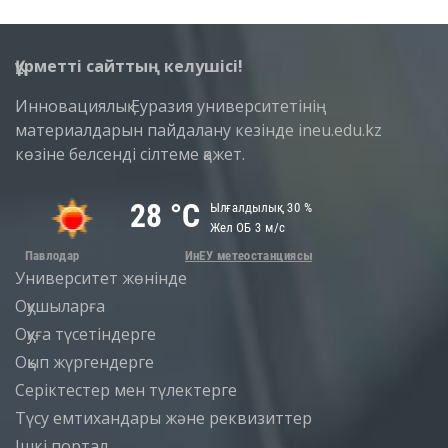
Құрметті сайттың келушісі!
Инновациялық Еуразия университетінің
материалдарын пайдалану кезінде ineu.edu.kz
көзіне белсенді сілтеме қажет.
Университет жөнінде
Оқушыларға
Оқуға түсетіндерге
Оқып жүргендерге
Серіктестер мен түлектерге
Түсу емтихандары және реквизиттер
Iшкi портал