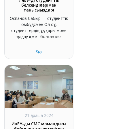
ИнЕУ-дің студенттік
белсенділерімен
танысыңыздар!
Оспанов Сабыр — студенттік
омбудсмен Ол оқу,
студенттердің құқықтары және
қолдау қажет болған кез
Көру
21 қараша 2024
ИнЕУ-дың СМС мамандығы
бойынша түлектерімен