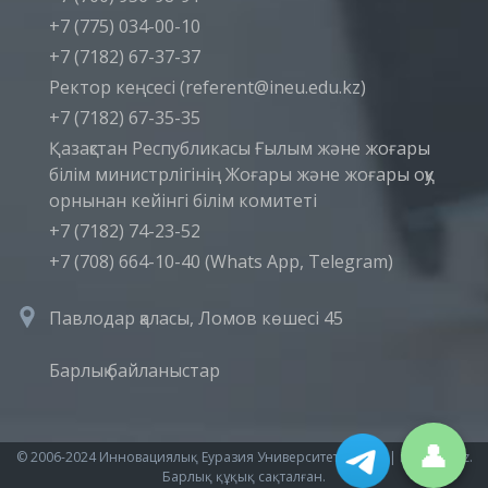
+7 (775) 034-00-10
+7 (7182) 67-37-37
Ректор кеңсесі (referent@ineu.edu.kz)
+7 (7182) 67-35-35
Қазақстан Республикасы Ғылым және жоғары
білім министрлігінің Жоғары және жоғары оқу
орнынан кейінгі білім комитеті
+7 (7182) 74-23-52
+7 (708) 664-10-40 (Whats App, Telegram)
Павлодар қаласы, Ломов көшесі 45
Барлық байланыстар
👤
© 2006-2024 Инновациялық Еуразия Университеті (ИнЕУ) | ineu.edu.kz.
Барлық құқық сақталған.