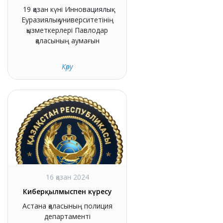
19 қазан күні Инновациялық
Еуразиялық университетінің
қызметкерлері Павлодар
қаласының аумағын
Көру
16 қазан 2024
Киберқылмыспен күресу
Астана қаласының полиция
департаменті