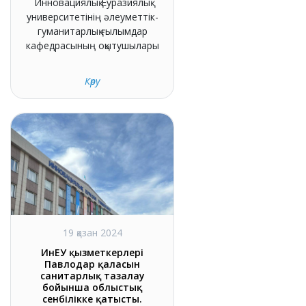
Инновациялық Еуразиялық
университетінің әлеуметтік-
гуманитарлық ғылымдар
кафедрасының оқытушылары
Көру
19 қазан 2024
ИнЕУ қызметкерлері
Павлодар қаласын
санитарлық тазалау
бойынша облыстық
сенбілікке қатысты.