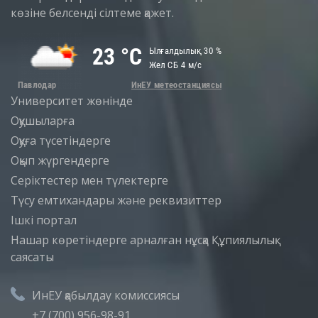
көзіне белсенді сілтеме қажет.
Университет жөнінде
Оқушыларға
Оқуға түсетіндерге
Оқып жүргендерге
Серіктестер мен түлектерге
Түсу емтихандары және реквизиттер
Iшкi портал
Нашар көретіндерге арналған нұсқа
Құпиялылық
саясаты
ИнЕУ қабылдау комиссиясы
+7 (700) 956-98-91