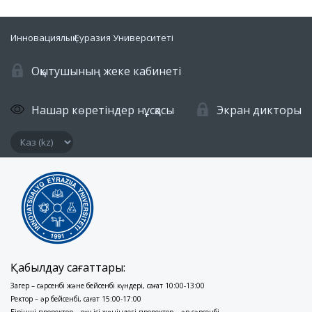
Инновациялық Еуразия Университеті
Оқытушының жеке кабинеті
Нашар көретіндер нұсқасы
Экран дикторы
Қабылдау сағаттары:
Заңгер – сәрсенбі және бейсенбі күндері, сағат 10:00-13:00
Ректор – әр бейсенбі, сағат 15:00-17:00