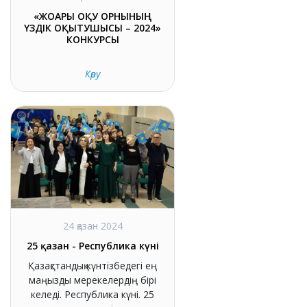
«ЖОҒАРЫ ОҚУ ОРНЫНЫҢ
ҮЗДІК ОҚЫТУШЫСЫ – 2024»
КОНКУРСЫ
Көру
24 қазан 2024
25 қазан - Республика күні
Қазақстандық күнтізбедегі ең
маңызды мерекелердің бірі
келеді. Республика күні. 25