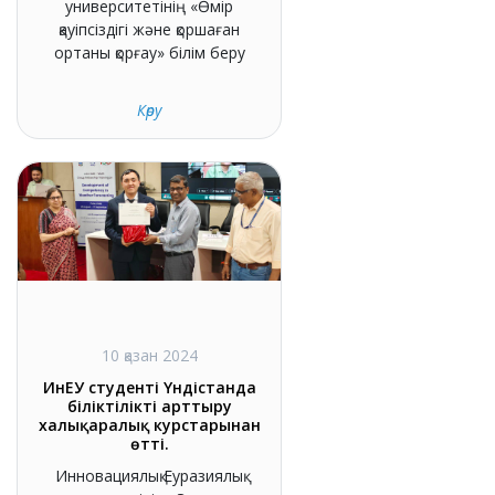
университетінің «Өмір
қауіпсіздігі және қоршаған
ортаны қорғау» білім беру
Көру
10 қазан 2024
ИнЕУ студенті Үндістанда
біліктілікті арттыру
халықаралық курстарынан
өтті.
Инновациялық Еуразиялық