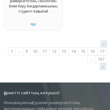
университетінің «Экология»
білім беру бағдарламасының
студенті Бақтыбай
Көру
‹
1
...
9
10
11
12
13
14
15
16
17
...
107
›
Құрметті сайттың келушісі!
Инновациялық Еуразия университетінің
материалдарын пайдалану кезінде ineu.edu.kz