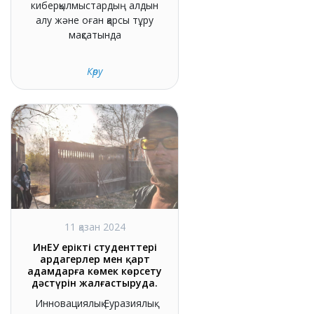
киберқылмыстардың алдын
алу және оған қарсы тұру
мақсатында
Көру
11 қазан 2024
ИнЕУ ерікті студенттері
ардагерлер мен қарт
адамдарға көмек көрсету
дәстүрін жалғастыруда.
Инновациялық Еуразиялық