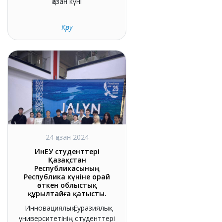
қазан күні
Көру
24 қазан 2024
ИнЕУ студенттері
Қазақстан
Республикасының
Республика күніне орай
өткен облыстық
құрылтайға қатысты.
Инновациялық Еуразиялық
университетінің студенттері