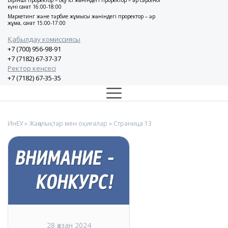
Бірінші проректор – оқу ісі жөніндегі проректор – әр сәрсенбі
күні сағат 16:00-18:00
Маркетинг және тәрбие жұмысы жөніндегі проректор – әр
жұма, сағат 15:00-17:00
Қабылдау комиссиясы
+7 (700) 956-98-91
+7 (7182) 67-37-37
Ректор кеңсесі
+7 (7182) 67-35-35
ИнЕУ
»
Жаңалықтар мен оқиғалар
» Страница 13
28 қазан 2024