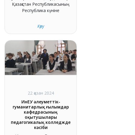
Қазақстан Республикасының
Республика күніне
Көру
22 қазан 2024
ИнЕУ әлеуметтік-
гуманитарлық ғылымдар
кафедрасының
оқытушылары
педагогикалық колледжде
кәсіби