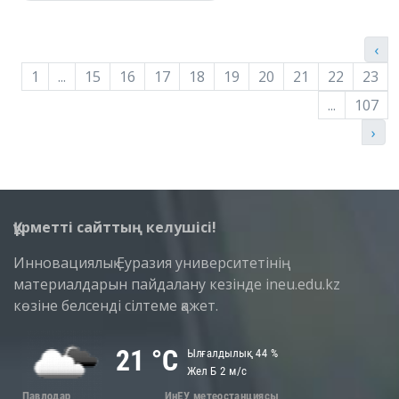
‹
1
...
15
16
17
18
19
20
21
22
23
...
107
›
Құрметті сайттың келушісі!
Инновациялық Еуразия университетінің
материалдарын пайдалану кезінде ineu.edu.kz
көзіне белсенді сілтеме қажет.