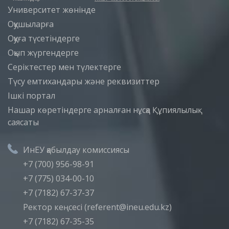
Университет жөнінде
Оқушыларға
Оқуға түсетіндерге
Оқып жүргендерге
Серіктестер мен түлектерге
Түсу емтихандары және реквизиттер
Iшкi портал
Нашар көретіндерге арналған нұсқа
Құпиялылық
саясаты
ИнЕУ қабылдау комиссиясы
+7 (700) 956-98-91
+7 (775) 034-00-10
+7 (7182) 67-37-37
Ректор кеңсесі (referent@ineu.edu.kz)
+7 (7182) 67-35-35