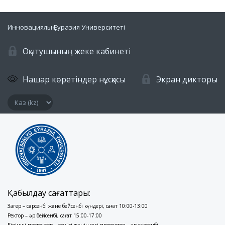
Инновациялық Еуразия Университеті
Оқытушының жеке кабинеті
Нашар көретіндер нұсқасы
Экран дикторы
Қабылдау сағаттары:
Заңгер – сәрсенбі және бейсенбі күндері, сағат 10:00-13:00
Ректор – әр бейсенбі, сағат 15:00-17:00