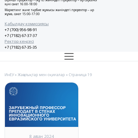
Бірінші проректор – оқу ісі жөніндегі проректор – әр сәрсенбі
күні сағат 16:00-18:00
Маркетинг және тәрбие жұмысы жөніндегі проректор – әр
жұма, сағат 15:00-17:00
Қабылдау комиссиясы
+7 (700) 956-98-91
+7 (7182) 67-37-37
Ректор кеңсесі
+7 (7182) 67-35-35
ИнЕУ
»
Жаңалықтар мен оқиғалар
» Страница 19
8 ақпан 2024