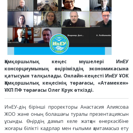
Қамқоршылық кеңес мүшелері ИнЕУ
консорциумының өңіріміздің экономикасына
қатысуын талқылады. Онлайн-кеңесті ИнЕУ ҰОК
Қамқоршылық кеңесінің төрағасы, «Атамекен»
ҰКП ПФ төрағасы Олег Крук өткізді.
ИнЕУ-дің бірінші проректоры Анастасия Алиясова
ЖОО және оның болашағы туралы презентациясын
ұсынды. Өңірдің дамып келе жатқан өнеркәсібіне
жоғары білікті кадрлар мен ғылыми қамтамасыз ету