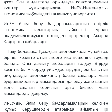
қажет. Осы міндеттерді орындауға консорциумның
күштері жұмылдырылған. ИнЕУ-Инженерлік-
экономикалық бейіндегі заманауи университет.
ИнЕУ білім беру бағдарламаларының өңірлік
экономика талаптарына сәйкестігі туралы
академиялық жұмыс жөніндегі проректор Ақмарал
Қадырова хабарлады:
- Таяу болашақта Қазақстан экономикасы мұнай-газ,
бірінші кезекте отын-энергетика кешеніне тәуелді
болады. Оны дамыту жобаларын талдау Өңірде
кәсіптік білім беруді ұйымдастырудың екі бағытын
айқындайды: экономиканың басым салалары үшін
бұқаралық кәсіптер мамандарын даярлау және шағын
және «шағын сериялы» орта бизнес үшін
мамандарды даярлау.
ИнЕУ-дің білім беру бағдарламаларын келіскен
жұмыс берушілердің қатарында аймақтың ірі