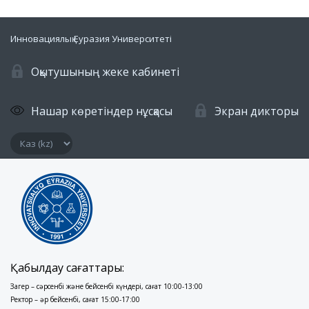
Инновациялық Еуразия Университеті
Оқытушының жеке кабинеті
Нашар көретіндер нұсқасы
Экран дикторы
Қабылдау сағаттары:
Заңгер – сәрсенбі және бейсенбі күндері, сағат 10:00-13:00
Ректор – әр бейсенбі, сағат 15:00-17:00