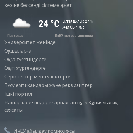
көзіне белсенді сілтеме қажет.
Университет жөнінде
Оқушыларға
Оқуға түсетіндерге
Оқып жүргендерге
Серіктестер мен түлектерге
Түсу емтихандары және реквизиттер
Iшкi портал
Нашар көретіндерге арналған нұсқа
Құпиялылық
саясаты
ИнЕУ қабылдау комиссиясы