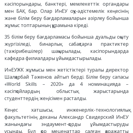
кәсіпорындары, банктері, мемлекеттік органдары
мен БАҚ бар. Олар ИнЕУ оқу-әдістемелік кеңесінің
және білім беру бағдарламаларын әзірлеу бойынша
жұмыс топтарының құрамына кіреді.
35 білім беру бағдарламасы бойынша дуальды оқыту
жүргізіледі, бинарлық сабақтарға практиктер
(тәжірибешілер) шақырылады, кәсіпорындарда
кафедра филиалдары ұйымдастырылады.
ИнЕУЖК жұмысы мен жетістіктері туралы директор
Шалқарбай Тәженов айтып берді. Білім беру сапасы
«World Skills – 2020» да 4 номинацияда –
кәсіпқойлардың облыстық жарыстарында
студенттердің жеңісімен расталды.
Кеңес хатшысы, инженерлік-технологиялық
факультетінің деканы Александр Свидерский ИнЕУ
жанындағы эндаумент-қорды ұйымдастыруды
ұсынды. Бұл қор меценаттар салған қаражатты