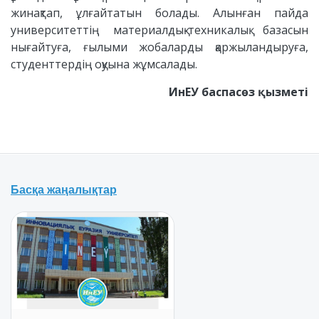
жинақтап, ұлғайтатын болады. Алынған пайда
университеттің материалдық-техникалық базасын
нығайтуға, ғылыми жобаларды қаржыландыруға,
студенттердің оқуына жұмсалады.
ИнЕУ баспасөз қызметі
Басқа жаңалықтар