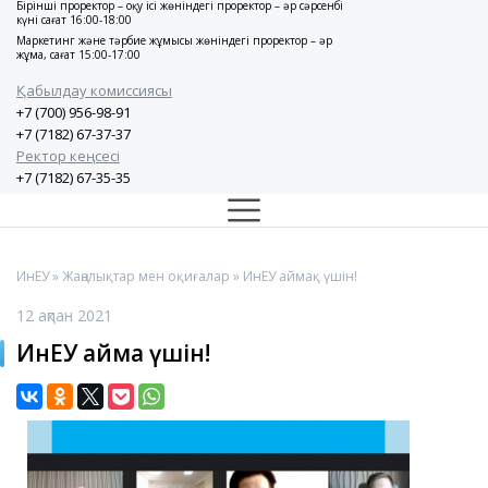
Бірінші проректор – оқу ісі жөніндегі проректор – әр сәрсенбі
күні сағат 16:00-18:00
Маркетинг және тәрбие жұмысы жөніндегі проректор – әр
жұма, сағат 15:00-17:00
Қабылдау комиссиясы
+7 (700) 956-98-91
+7 (7182) 67-37-37
Ректор кеңсесі
+7 (7182) 67-35-35
ИнЕУ
»
Жаңалықтар мен оқиғалар
» ИнЕУ аймақ үшін!
12 ақпан 2021
ИнЕУ аймақ үшін!