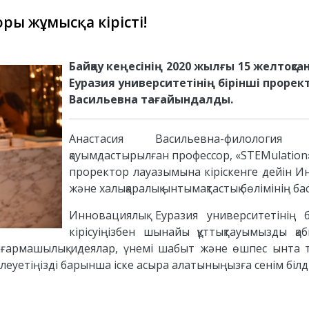
оры жұмысқа кірісті!
Байқау кеңесінің 2020 жылғы 15 желтоқ
Еуразия университетінің бірінші проре
Васильевна тағайындалды.
Анастасия Васильевна-филология
қауымдастырылған профессор, «STEMulation»
проректор лауазымына кіріскенге дейін 
және халықаралық ынтымақтастық бөлімінің ба
Инновациялық Еуразия университетінің 
кірісуіңізбен шынайы құттықтауымызды қ
ығармашылық идеялар, үнемі шабыт және өшпес ынта т
әлеуетіңізді барынша іске асыра алатыныңызға сенім білді