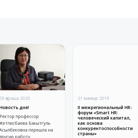
09 қараша 2020
21 мамыр 2019
Новость дня!
II межрегиональный НR-
форум «Smart HR:
Ректор профессор
человеческий капитал,
Жетписбаева Бакытгуль
как основа
конкурентоспособности
Асылбековна перешла на
страны»
другую работу.