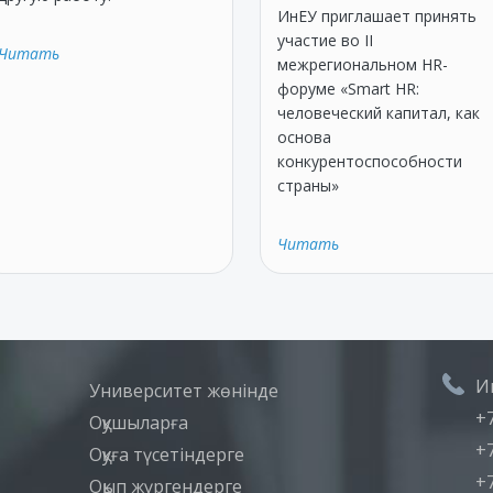
ИнЕУ приглашает принять
участие вo II
Читать
межрегиональном НR-
форуме «Smart HR:
человеческий капитал, как
основа
конкурентоспособности
страны»
Читать
И
Университет жөнінде
+7
Оқушыларға
+7
Оқуға түсетіндерге
+7
Оқып жүргендерге