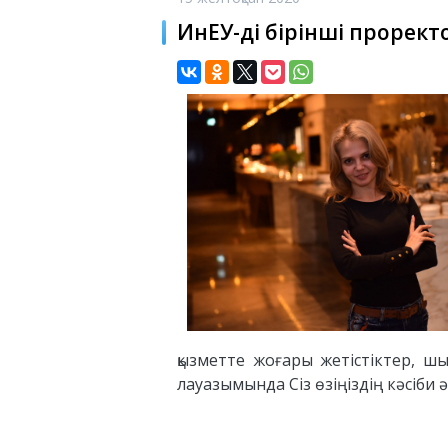
ИнЕУ-дің бірінші прорект
қызметте жоғары жетістіктер, ш
лауазымында Сіз өзіңіздің кәсіби 