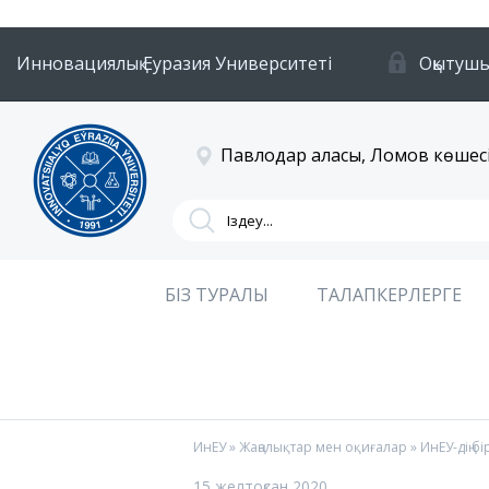
Инновациялық Еуразия Университеті
Оқытушы
Павлодар қаласы, Ломов көшесі
БІЗ ТУРАЛЫ
ТАЛАПКЕРЛЕРГЕ
ИнЕУ
»
Жаңалықтар мен оқиғалар
» ИнЕУ-дің б
15 желтоқсан 2020