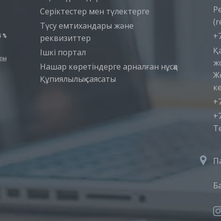
Р
Серіктестер мен түлектерге
(r
Түсу емтихандары және
+7
реквизиттер
Қ
Iшкi портал
ж
Нашар көретіндерге арналған нұсқа
Ж
Құпиялылық саясаты
ке
+7
+7
T
П
Б