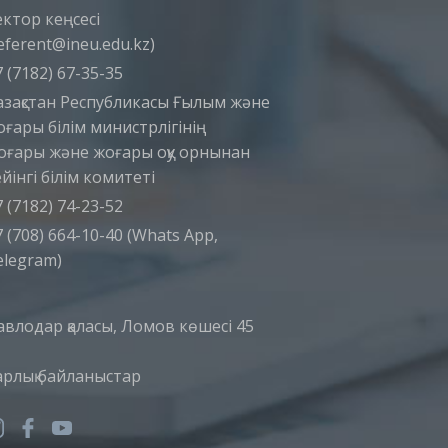
ектор кеңсесі
eferent@ineu.edu.kz)
 (7182) 67-35-35
азақстан Республикасы Ғылым және
оғары білім министрлігінің
оғары және жоғары оқу орнынан
йінгі білім комитеті
 (7182) 74-23-52
 (708) 664-10-40 (Whats App,
elegram)
авлодар қаласы, Ломов көшесі 45
арлық байланыстар