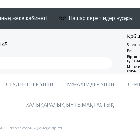
ның жеке кабинеті
Нашар көретіндер нұсқасы
Қабы
 45
Заңгер –
Ректор –
Бірінші 
күні сағ
Маркети
жұма, са
СТУДЕНТТЕР ҮШІН
МҰҒАЛІМДЕР ҮШІН
СЕРІ
ХАЛЫҚАРАЛЫҚ ЫНТЫМАҚТАСТЫҚ
ірінші проректоры жұмысқа кірісті!