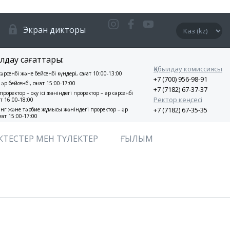
Экран дикторы
лдау сағаттары:
Қабылдау комиссиясы
 сәрсенбі және бейсенбі күндері, сағат 10:00-13:00
+7 (700) 956-98-91
 әр бейсенбі, сағат 15:00-17:00
+7 (7182) 67-37-37
проректор – оқу ісі жөніндегі проректор – әр сәрсенбі
Ректор кеңсесі
ат 16:00-18:00
+7 (7182) 67-35-35
нг және тәрбие жұмысы жөніндегі проректор – әр
ғат 15:00-17:00
КТЕСТЕР МЕН ТҮЛЕКТЕР
ҒЫЛЫМ