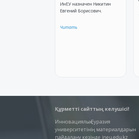
ИнЕУ назначен Никитин
Евгений Борисович.
Читать
Құрметті сайттың келушісі!
Инновациялық Еуразия
университетінің материалдарын
пайдалану кезінде ineu.edu.kz