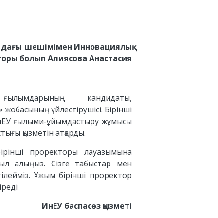
сандағы шешімімен Инновациялық
кторы болып Алиясова Анастасия
 ғылымдарының кандидаты,
 жобасының үйлестірушісі. Бірінші
ИнЕУ ғылыми-ұйымдастыру жұмысы
стығы қызметін атқарды.
бірінші проректоры лауазымына
абыл алыңыз. Сізге табыстар мен
ілейміз. Ұжым бірінші проректор
реді.
ИнЕУ баспасөз қызметі