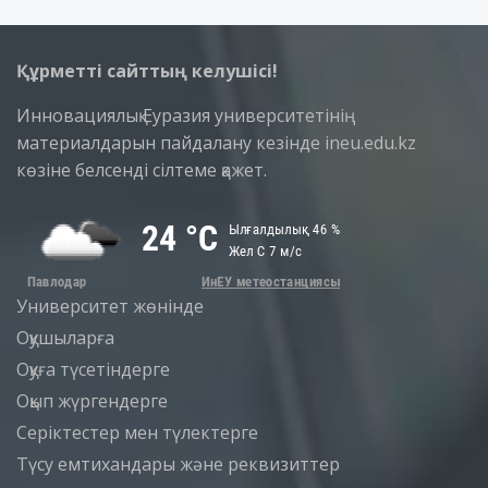
Құрметті сайттың келушісі!
Инновациялық Еуразия университетінің
материалдарын пайдалану кезінде ineu.edu.kz
көзіне белсенді сілтеме қажет.
Университет жөнінде
Оқушыларға
Оқуға түсетіндерге
Оқып жүргендерге
Серіктестер мен түлектерге
Түсу емтихандары және реквизиттер