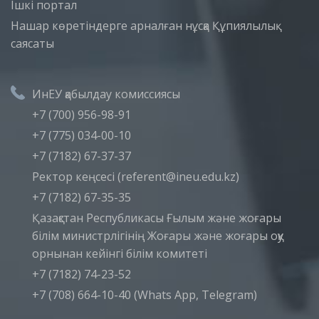
Iшкi портал
Нашар көретіндерге арналған нұсқа
Құпиялылық
саясаты
ИнЕУ қабылдау комиссиясы
+7 (700) 956-98-91
+7 (775) 034-00-10
+7 (7182) 67-37-37
Ректор кеңсесі (referent@ineu.edu.kz)
+7 (7182) 67-35-35
Қазақстан Республикасы Ғылым және жоғары
білім министрлігінің Жоғары және жоғары оқу
орнынан кейінгі білім комитеті
+7 (7182) 74-23-52
+7 (708) 664-10-40 (Whats App, Telegram)