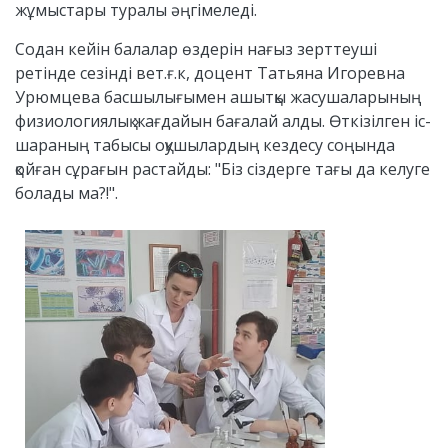
жұмыстары туралы әңгімеледі.
Содан кейін балалар өздерін нағыз зерттеуші
ретінде сезінді вет.ғ.к, доцент Татьяна Игоревна
Урюмцева басшылығымен ашытқы жасушаларының
физиологиялық жағдайын бағалай алды. Өткізілген іс-
шараның табысы оқушылардың кездесу соңында
қойған сұрағын растайды: "Біз сіздерге тағы да келуге
болады ма?!".