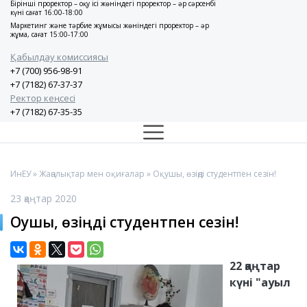
Бірінші проректор – оқу ісі жөніндегі проректор – әр сәрсенбі
күні сағат 16:00-18:00
Маркетинг және тәрбие жұмысы жөніндегі проректор – әр
жұма, сағат 15:00-17:00
Қабылдау комиссиясы
+7 (700) 956-98-91
+7 (7182) 67-37-37
Ректор кеңсесі
+7 (7182) 67-35-35
ИнЕУ
»
Жаңалықтар мен оқиғалар
» Оқушы, өзіңді студентпен сезін!
23 қаңтар 2020
Оқушы, өзіңді студентпен сезін!
22 қаңтар
күні "ауыл