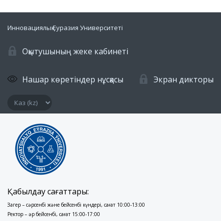
Инновациялық Еуразия Университеті
Оқытушының жеке кабинеті
Нашар көретіндер нұсқасы
Экран дикторы
Қабылдау сағаттары:
Заңгер – сәрсенбі және бейсенбі күндері, сағат 10:00-13:00
Ректор – әр бейсенбі, сағат 15:00-17:00