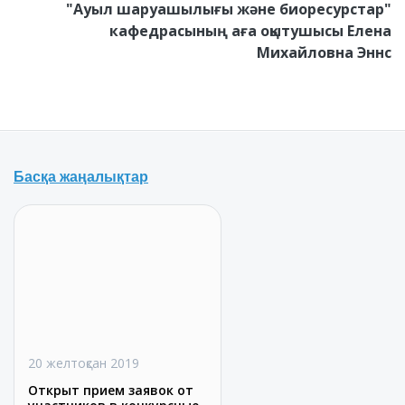
"Ауыл шаруашылығы және биоресурстар"
кафедрасының аға оқытушысы Елена
Михайловна Эннс
Басқа жаңалықтар
20 желтоқсан 2019
Открыт прием заявок от