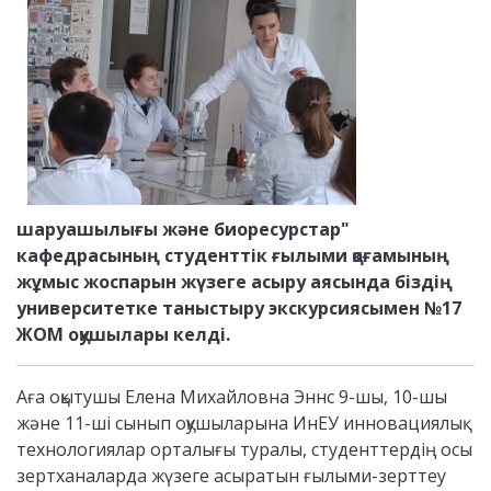
шаруашылығы және биоресурстар"
кафедрасының студенттік ғылыми қоғамының
жұмыс жоспарын жүзеге асыру аясында біздің
университетке таныстыру экскурсиясымен №17
ЖОМ оқушылары келді.
Аға оқытушы Елена Михайловна Эннс 9-шы, 10-шы
және 11-ші сынып оқушыларына ИнЕУ инновациялық
технологиялар орталығы туралы, студенттердің осы
зертханаларда жүзеге асыратын ғылыми-зерттеу