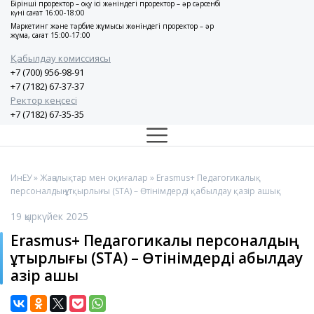
Бірінші проректор – оқу ісі жөніндегі проректор – әр сәрсенбі
күні сағат 16:00-18:00
Маркетинг және тәрбие жұмысы жөніндегі проректор – әр
жұма, сағат 15:00-17:00
Қабылдау комиссиясы
+7 (700) 956-98-91
+7 (7182) 67-37-37
Ректор кеңсесі
+7 (7182) 67-35-35
ИнЕУ
»
Жаңалықтар мен оқиғалар
» Erasmus+ Педагогикалық
персоналдың ұтқырлығы (STA) – Өтінімдерді қабылдау қазір ашық
19 қыркүйек 2025
Erasmus+ Педагогикалық персоналдың
ұтқырлығы (STA) – Өтінімдерді қабылдау
қазір ашық