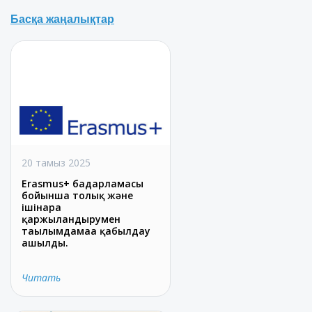
Басқа жаңалықтар
20 тамыз 2025
Erasmus+ бағдарламасы
бойынша толық және
ішінара
қаржыландырумен
тағылымдамаға қабылдау
ашылды.
Читать