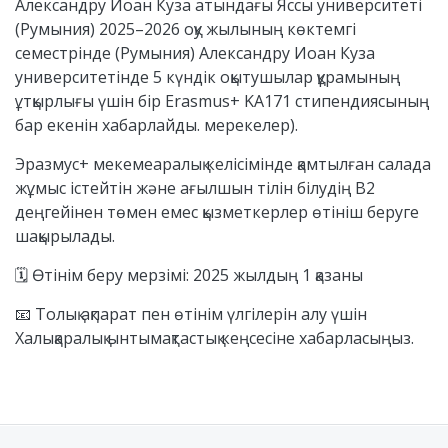
Александру Йоан Куза атындағы Яссы университеті
(Румыния) 2025–2026 оқу жылының көктемгі
семестрінде (Румыния) Александру Иоан Куза
университетінде 5 күндік оқытушылар құрамының
ұтқырлығы үшін бір Erasmus+ KA171 стипендиясының
бар екенін хабарлайды. мерекелер).
Эразмус+ мекемеаралық келісімінде қамтылған салада
жұмыс істейтін және ағылшын тілін білудің B2
деңгейінен төмен емес қызметкерлер өтініш беруге
шақырылады.
🗓
Өтінім беру мерзімі: 2025 жылдың 1 қазаны
📧
Толық ақпарат пен өтінім үлгілерін алу үшін
Халықаралық ынтымақтастық кеңсесіне хабарласыңыз.