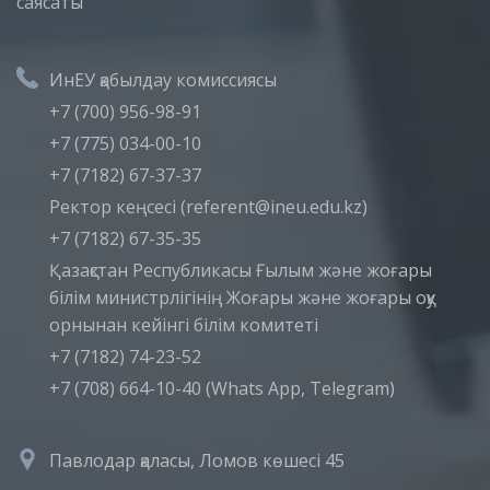
саясаты
ИнЕУ қабылдау комиссиясы
+7 (700) 956-98-91
+7 (775) 034-00-10
+7 (7182) 67-37-37
Ректор кеңсесі (referent@ineu.edu.kz)
+7 (7182) 67-35-35
Қазақстан Республикасы Ғылым және жоғары
білім министрлігінің Жоғары және жоғары оқу
орнынан кейінгі білім комитеті
+7 (7182) 74-23-52
+7 (708) 664-10-40 (Whats App, Telegram)
Павлодар қаласы, Ломов көшесі 45