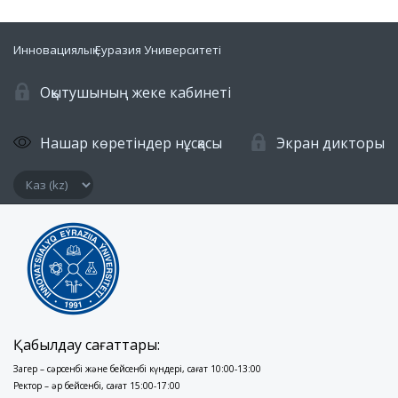
Инновациялық Еуразия Университеті
Оқытушының жеке кабинеті
Нашар көретіндер нұсқасы
Экран дикторы
Қабылдау сағаттары:
Заңгер – сәрсенбі және бейсенбі күндері, сағат 10:00-13:00
Ректор – әр бейсенбі, сағат 15:00-17:00