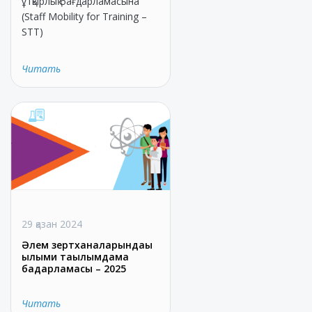
ұтқырлық бағдарламасына
(Staff Mobility for Training –
STT)
Читать
29 қазан 2024
Әлем зертханаларындағы
ғылыми тағылымдама
бағдарламасы – 2025
Читать