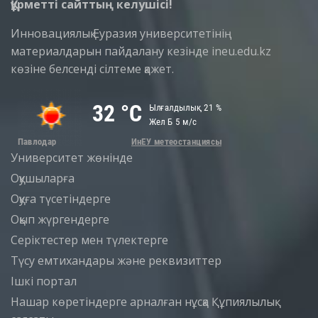
Құрметті сайттың келушісі!
Инновациялық Еуразия университетінің
материалдарын пайдалану кезінде ineu.edu.kz
көзіне белсенді сілтеме қажет.
Университет жөнінде
Оқушыларға
Оқуға түсетіндерге
Оқып жүргендерге
Серіктестер мен түлектерге
Түсу емтихандары және реквизиттер
Iшкi портал
Нашар көретіндерге арналған нұсқа
Құпиялылық