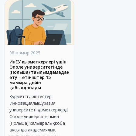
08 мамыр 2025
ИнЕУ қызметкерлері үшін
Ополе университетінде
(Польша) тағылымдамадан
өту – өтініштер 15
мамырға дейін
қабылданады
Құрметті әріптестер!
Инновациялық Еуразия
университеті қызметкерлерді
Ополе университетімен
(Польша) халықаралық жоба
аясында академиялық