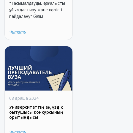
"Тасымалдауды, қозғалысты
ұйымдастыру және көлікті
пайдалану" білім
Читать
08 қараша 2024
Университеттің ең үздік
оқытушысы конкурсының
қорытындысы
Читать