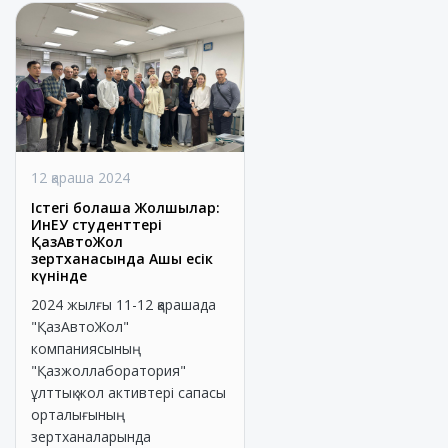
12 қараша 2024
Істегі болашақ Жолшылар:
ИнЕУ студенттері
ҚазАвтоЖол
зертханасында Ашық есік
күнінде
2024 жылғы 11-12 қарашада
"ҚазАвтоЖол"
компаниясының
"Қазжоллаборатория"
ұлттық жол активтері сапасы
орталығының
зертханаларында