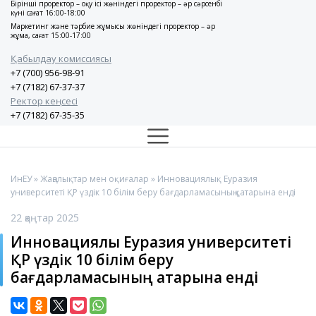
Бірінші проректор – оқу ісі жөніндегі проректор – әр сәрсенбі
күні сағат 16:00-18:00
Маркетинг және тәрбие жұмысы жөніндегі проректор – әр
жұма, сағат 15:00-17:00
Қабылдау комиссиясы
+7 (700) 956-98-91
+7 (7182) 67-37-37
Ректор кеңсесі
+7 (7182) 67-35-35
ИнЕУ
»
Жаңалықтар мен оқиғалар
» Инновациялық Еуразия
университеті ҚР үздік 10 білім беру бағдарламасының қатарына енді
22 қаңтар 2025
Инновациялық Еуразия университеті
ҚР үздік 10 білім беру
бағдарламасының қатарына енді