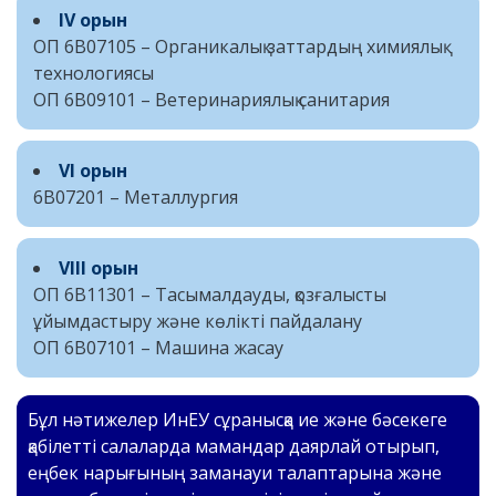
ІV орын
ОП 6B07105 – Органикалық заттардың химиялық
технологиясы
ОП 6B09101 – Ветеринариялық санитария
VІ орын
6B07201 – Металлургия
VІІІ орын
ОП 6B11301 – Тасымалдауды, қозғалысты
ұйымдастыру және көлікті пайдалану
ОП 6B07101 – Машина жасау
Бұл нәтижелер ИнЕУ сұранысқа ие және бәсекеге
қабілетті салаларда мамандар даярлай отырып,
еңбек нарығының заманауи талаптарына және