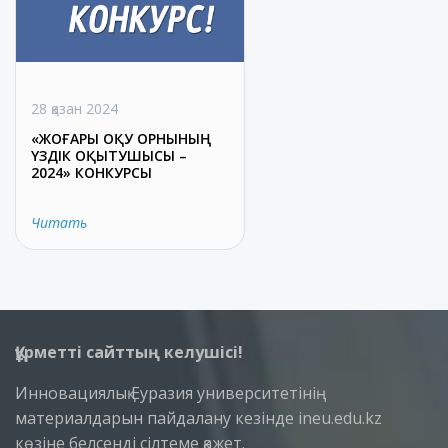
28 қазан 2024
«ЖОҒАРЫ ОҚУ ОРНЫНЫҢ
ҮЗДІК ОҚЫТУШЫСЫ –
2024» КОНКУРСЫ
Читать
Құрметті сайттың келушісі!
Инновациялық Еуразия университетінің
материалдарын пайдалану кезінде ineu.edu.kz
көзіне белсенді сілтеме қажет.