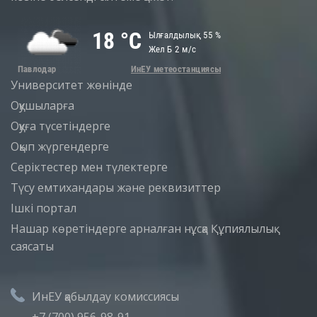
Университет жөнінде
Оқушыларға
Оқуға түсетіндерге
Оқып жүргендерге
Серіктестер мен түлектерге
Түсу емтихандары және реквизиттер
Iшкi портал
Нашар көретіндерге арналған нұсқа
Құпиялылық
саясаты
ИнЕУ қабылдау комиссиясы