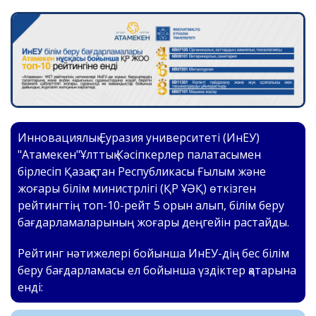
Инновациялық Еуразия университеті (ИнЕУ)
"Атамекен"Ұлттық Кәсіпкерлер палатасымен
бірлесіп Қазақстан Республикасы Ғылым және
жоғары білім министрлігі (ҚР ҰӘҚ) өткізген
рейтингтің топ-10-рейт 5 орын алып, білім беру
бағдарламаларының жоғары деңгейін растайды.
Рейтинг нәтижелері бойынша ИнЕУ-дің бес білім
беру бағдарламасы ел бойынша үздіктер қатарына
енді: