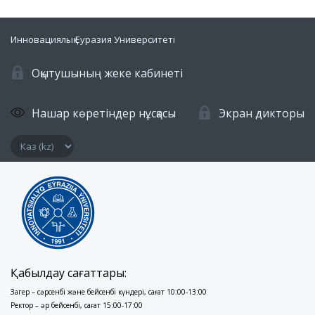
Инновациялық Еуразия Университеті
Оқытушының жеке кабинеті
Нашар көретіндер нұсқасы
Экран дикторы
Қабылдау сағаттары:
Заңгер – сәрсенбі және бейсенбі күндері, сағат 10:00-13:00
Ректор – әр бейсенбі, сағат 15:00-17:00