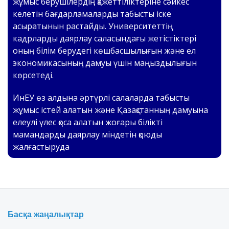
жұмыс берушілердің қажеттіліктеріне сәйкес
келетін бағдарламаларды табысты іске
асыратынын растайды. Университеттің
кадрларды даярлау саласындағы жетістіктері
оның білім берудегі көшбасшылығын және ел
экономикасының дамуы үшін маңыздылығын
көрсетеді.
ИнЕУ өз алдына әртүрлі салаларда табысты
жұмыс істей алатын және Қазақстанның дамуына
елеулі үлес қоса алатын жоғары білікті
мамандарды даярлау міндетін қоюды
жалғастыруда
Басқа жаңалықтар