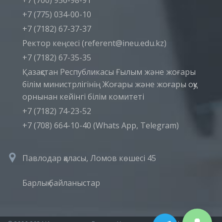
+7 (700) 956-98-91
+7 (775) 034-00-10
+7 (7182) 67-37-37
Ректор кеңсесі (referent@ineu.edu.kz)
+7 (7182) 67-35-35
Қазақстан Республикасы Ғылым және жоғары
білім министрлігінің Жоғары және жоғары оқу
орнынан кейінгі білім комитеті
+7 (7182) 74-23-52
+7 (708) 664-10-40 (Whats App, Telegram)
Павлодар қаласы, Ломов көшесі 45
Барлық байланыстар