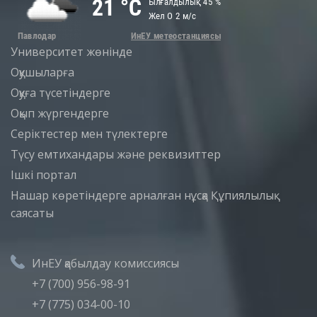
Университет жөнінде
Оқушыларға
Оқуға түсетіндерге
Оқып жүргендерге
Серіктестер мен түлектерге
Түсу емтихандары және реквизиттер
Iшкi портал
Нашар көретіндерге арналған нұсқа
Құпиялылық
саясаты
ИнЕУ қабылдау комиссиясы
+7 (700) 956-98-91
+7 (775) 034-00-10