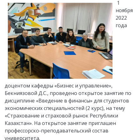
1
ноября
2022
года
доцентом кафедры «Бизнес и управление»,
Бекниязовой Д.С., проведено открытое занятие по
дисциплине «Введение в финансы» для студентов
экономических специальностей (2 курс), на тему
«Страхование и страховой рынок Республики
Казахстан». На открытое занятие приглашен
профессорско-преподавательский состав
университета.