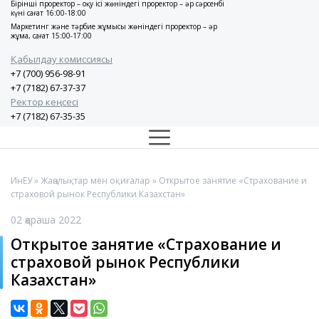
Бірінші проректор – оқу ісі жөніндегі проректор – әр сәрсенбі
күні сағат 16:00-18:00
Маркетинг және тәрбие жұмысы жөніндегі проректор – әр
жұма, сағат 15:00-17:00
Қабылдау комиссиясы
+7 (700) 956-98-91
+7 (7182) 67-37-37
Ректор кеңсесі
+7 (7182) 67-35-35
ИнЕУ
»
Жаңалықтар мен оқиғалар
» Открытое занятие «Страхование и
страховой рынок Республики Казахстан»
02 қараша 2022
Открытое занятие «Страхование и
страховой рынок Республики
Казахстан»