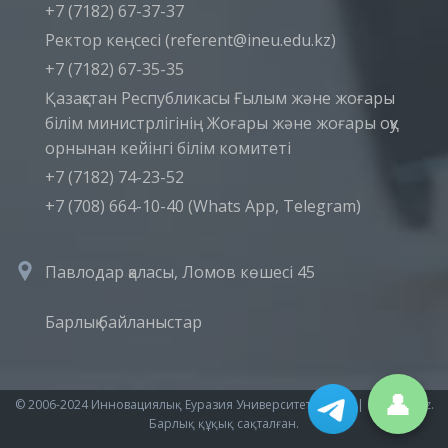
+7 (7182) 67-37-37
Ректор кеңсесі (referent@ineu.edu.kz)
+7 (7182) 67-35-35
Қазақстан Республикасы Ғылым және жоғары
білім министрлігінің Жоғары және жоғары оқу
орнынан кейінгі білім комитеті
+7 (7182) 74-23-52
+7 (708) 664-10-40 (Whats App, Telegram)
Павлодар қаласы, Ломов көшесі 45
Барлық байланыстар
👤
© 2006-2024 Инновациялық Еуразия Университеті (ИнЕУ) | ineu.edu.kz.
Барлық құқық сақталған.