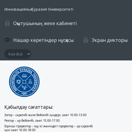
Инновациялық Еуразия Университеті
Оқытушының жеке кабинеті
Нашар көретіндер нұсқасы
Экран дикторы
Қабылдау сағаттары:
Заңгер – сәрсенбі және бейсенбі күндері, сағат 10:00-13:00
Ректор – әр бейсенбі, сағат 15:00-17:00
Бірінші проректор – оқу ісі жөніндегі проректор – әр сәрсенбі
күні сағат 16:00-18:00