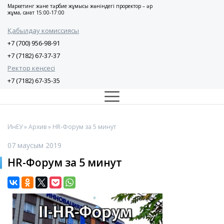
Маркетинг және тәрбие жұмысы жөніндегі проректор – әр
жұма, сағат 15:00-17:00
Қабылдау комиссиясы
+7 (700) 956-98-91
+7 (7182) 67-37-37
Ректор кеңсесі
+7 (7182) 67-35-35
ИнЕУ
»
Архив
» HR-Форум за 5 минут
07 маусым 2019
HR-Форум за 5 минут