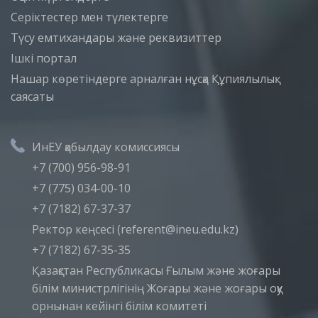
Серіктестер мен түлектерге
Түсу емтихандары және реквизиттер
Iшкi портал
Нашар көретіндерге арналған нұсқа
Құпиялылық
саясаты
ИнЕУ қабылдау комиссиясы
+7 (700) 956-98-91
+7 (775) 034-00-10
+7 (7182) 67-37-37
Ректор кеңсесі (referent@ineu.edu.kz)
+7 (7182) 67-35-35
Қазақстан Республикасы Ғылым және жоғары
білім министрлігінің Жоғары және жоғары оқу
орнынан кейінгі білім комитеті