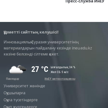
Пресс-служба ИнЕУ
Құрметті сайттың келушісі!
Инновациялық Еуразия университетінің
материалдарын пайдалану кезінде ineu.edu.kz
көзіне белсенді сілтеме қажет.
Университет жөнінде
Оқушыларға
Оқуға түсетіндерге
Оқып жүргендерге