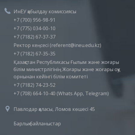
ИнЕУ қабылдау комиссиясы
+7 (700) 956-98-91
+7 (775) 034-00-10
+7 (7182) 67-37-37
Ректор кеңсесі (referent@ineu.edu.kz)
+7 (7182) 67-35-35
Қазақстан Республикасы Ғылым және жоғары
білім министрлігінің Жоғары және жоғары оқу
орнынан кейінгі білім комитеті
+7 (7182) 74-23-52
+7 (708) 664-10-40 (Whats App, Telegram)
Павлодар қаласы, Ломов көшесі 45
Барлық байланыстар