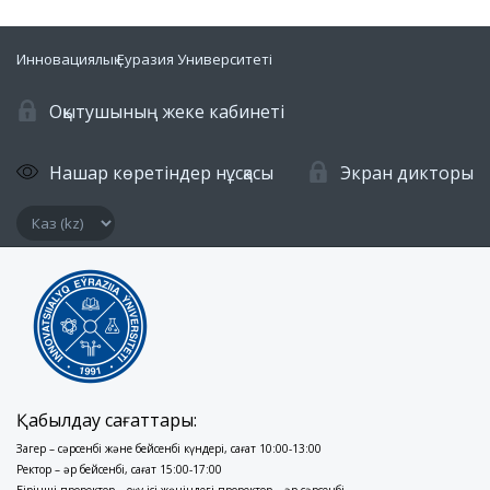
Инновациялық Еуразия Университеті
Оқытушының жеке кабинеті
Нашар көретіндер нұсқасы
Экран дикторы
Қабылдау сағаттары:
Заңгер – сәрсенбі және бейсенбі күндері, сағат 10:00-13:00
Ректор – әр бейсенбі, сағат 15:00-17:00