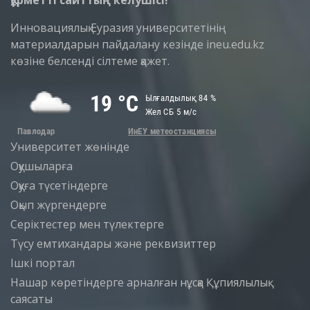
Құрметті сайттың келушісі!
Инновациялық Еуразия университетінің
материалдарын пайдалану кезінде ineu.edu.kz
көзіне белсенді сілтеме қажет.
Университет жөнінде
Оқушыларға
Оқуға түсетіндерге
Оқып жүргендерге
Серіктестер мен түлектерге
Түсу емтихандары және реквизиттер
Iшкi портал
Нашар көретіндерге арналған нұсқа
Құпиялылық
саясаты