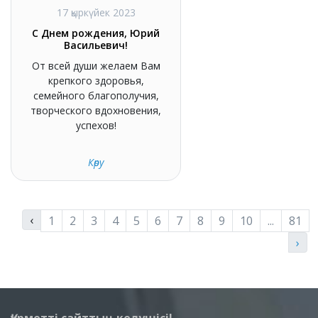
17 қыркүйек 2023
С Днем рождения, Юрий
Васильевич!
От всей души желаем Вам
крепкого здоровья,
семейного благополучия,
творческого вдохновения,
успехов!
Көру
‹
1
2
3
4
5
6
7
8
9
10
...
81
›