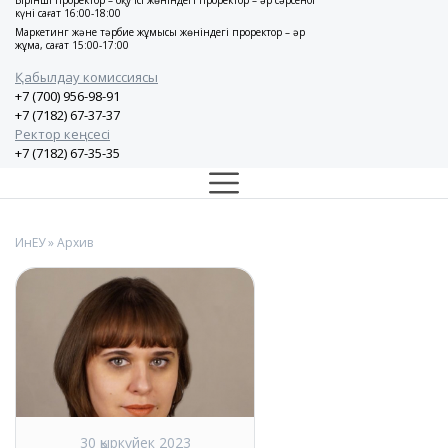
Бірінші проректор – оқу ісі жөніндегі проректор – әр сәрсенбі
күні сағат 16:00-18:00
Маркетинг және тәрбие жұмысы жөніндегі проректор – әр
жұма, сағат 15:00-17:00
Қабылдау комиссиясы
+7 (700) 956-98-91
+7 (7182) 67-37-37
Ректор кеңсесі
+7 (7182) 67-35-35
ИнЕУ
» Архив
30 қыркүйек 2023