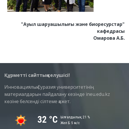
"Ауыл шаруашылығы және биоресурстар"
кафедрасы
Омарова А.Б.
Құрметті сайттың келушісі!
Инновациялық Еуразия университетінің
материалдарын пайдалану кезінде ineu.edu.kz
көзіне белсенді сілтеме қажет.