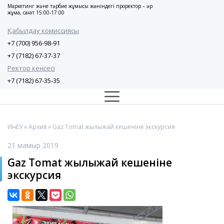
Маркетинг және тәрбие жұмысы жөніндегі проректор – әр
жұма, сағат 15:00-17:00
Қабылдау комиссиясы
+7 (700) 956-98-91
+7 (7182) 67-37-37
Ректор кеңсесі
+7 (7182) 67-35-35
ИнЕУ
»
Архив
» Gaz Tomat жылыжай кешеніне экскурсия
21 мамыр 2019
Gaz Tomat жылыжай кешеніне
экскурсия