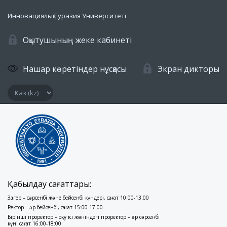
Инновациялық Еуразия Университеті
Оқытушының жеке кабинеті
Нашар көретіндер нұсқасы
Экран дикторы
Қабылдау сағаттары:
Заңгер – сәрсенбі және бейсенбі күндері, сағат 10:00-13:00
Ректор – әр бейсенбі, сағат 15:00-17:00
Бірінші проректор – оқу ісі жөніндегі проректор – әр сәрсенбі
күні сағат 16:00-18:00