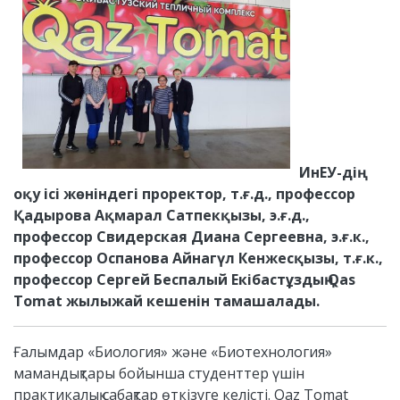
ИнЕУ-дің
оқу ісі жөніндегі проректор, т.ғ.д., профессор
Қадырова Ақмарал Сатпекқызы, э.ғ.д.,
профессор Свидерская Диана Сергеевна, э.ғ.к.,
профессор Оспанова Айнагүл Кенжесқызы, т.ғ.к.,
профессор Сергей Беспалый
Екібастұздың Qas
Tomat жылыжай кешенін тамашалады
.
Ғалымдар «Биология» және «Биотехнология»
мамандықтары бойынша студенттер үшін
практикалық сабақтар өткізуге келісті. Qaz Tomat