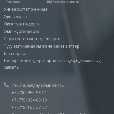
Университет жөнінде
Оқушыларға
Оқуға түсетіндерге
Оқып жүргендерге
Серіктестер мен түлектерге
Түсу емтихандары және реквизиттер
Iшкi портал
Нашар көретіндерге арналған нұсқа
Құпиялылық
саясаты
ИнЕУ қабылдау комиссиясы
+7 (700) 956-98-91
+7 (775) 034-00-10
+7 (7182) 67-37-37