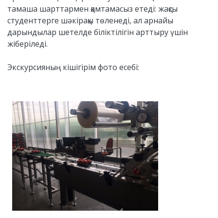
тамаша шарттармен қамтамасыз етеді: жақсы
студенттерге шәкірақы төленеді, ал арнайы
дарындылар шетелде біліктілігін арттыру үшін
жіберіледі.
Экскурсияның кішігірім фото есебі: