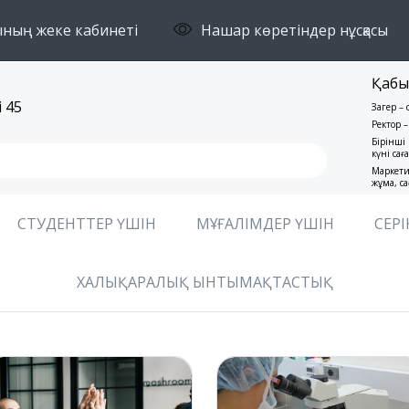
ның жеке кабинеті
Нашар көретіндер нұсқасы
Қабы
 45
Заңгер –
Ректор –
Бірінші 
күні сағ
Маркети
жұма, са
СТУДЕНТТЕР ҮШІН
МҰҒАЛІМДЕР ҮШІН
СЕРІ
ХАЛЫҚАРАЛЫҚ ЫНТЫМАҚТАСТЫҚ