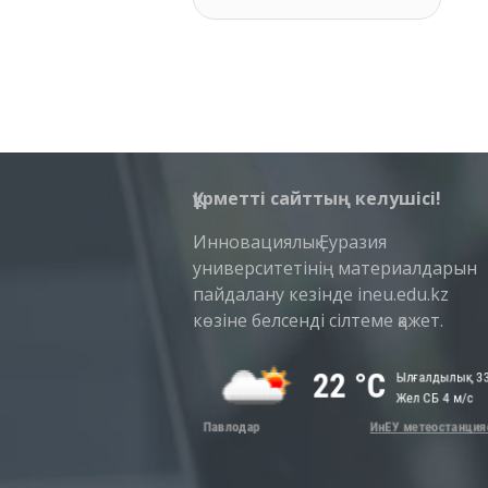
Құрметті сайттың келушісі!
Инновациялық Еуразия
университетінің материалдарын
пайдалану кезінде ineu.edu.kz
көзіне белсенді сілтеме қажет.