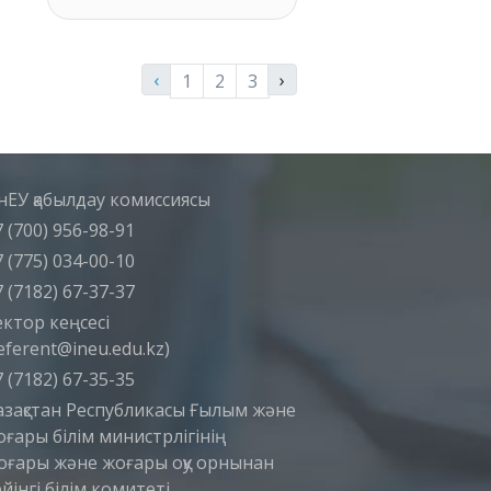
‹
›
1
2
3
нЕУ қабылдау комиссиясы
 (700) 956-98-91
 (775) 034-00-10
 (7182) 67-37-37
ектор кеңсесі
eferent@ineu.edu.kz)
 (7182) 67-35-35
азақстан Республикасы Ғылым және
оғары білім министрлігінің
оғары және жоғары оқу орнынан
йінгі білім комитеті