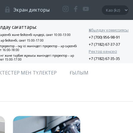
Экран дикторы
лдау сағаттары:
Қабылдау комиссиясы
 сәрсенбі және бейсенбі күндері, сағат 10:00-13:00
+7 (700) 956-98-91
 әр бейсенбі, сағат 15:00-17:00
+7 (7182) 67-37-37
проректор – оқу ісі жөніндегі проректор – әр сәрсенбі
ат 16:00-18:00
Ректор кеңсесі
нг және тәрбие жұмысы жөніндегі проректор – әр
+7 (7182) 67-35-35
ғат 15:00-17:00
КТЕСТЕР МЕН ТҮЛЕКТЕР
ҒЫЛЫМ