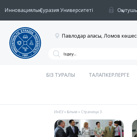
Инновациялық Еуразия Университеті
Оқытушы
Павлодар қаласы, Ломов көшесі
БІЗ ТУРАЛЫ
ТАЛАПКЕРЛЕРГЕ
ИнЕУ
»
Ғылым
» Страница 3