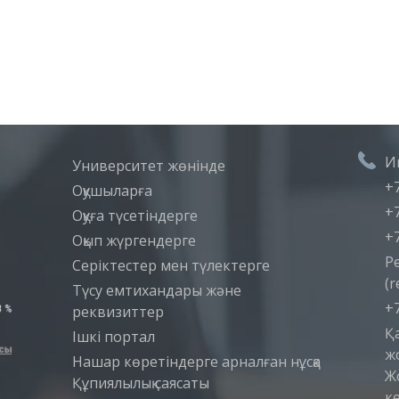
И
Университет жөнінде
+7
Оқушыларға
+7
Оқуға түсетіндерге
+7
Оқып жүргендерге
Р
Серіктестер мен түлектерге
(r
Түсу емтихандары және
+7
реквизиттер
Қ
Iшкi портал
ж
Нашар көретіндерге арналған нұсқа
Ж
Құпиялылық саясаты
ке