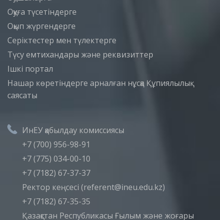
Оқуға түсетіндерге
Оқып жүргендерге
Серіктестер мен түлектерге
Түсу емтихандары және реквизиттер
Iшкi портал
Нашар көретіндерге арналған нұсқа
Құпиялылық
саясаты
ИнЕУ қабылдау комиссиясы
+7 (700) 956-98-91
+7 (775) 034-00-10
+7 (7182) 67-37-37
Ректор кеңсесі (referent@ineu.edu.kz)
+7 (7182) 67-35-35
Қазақстан Республикасы Ғылым және жоғары