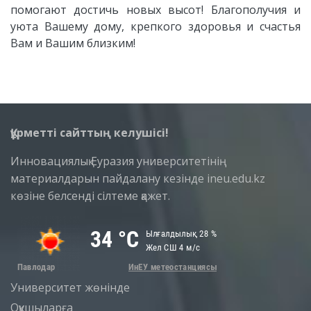
помогают достичь новых высот! Благополучия и
уюта Вашему дому, крепкого здоровья и счастья
Вам и Вашим близким!
Құрметті сайттың келушісі!
Инновациялық Еуразия университетінің
материалдарын пайдалану кезінде ineu.edu.kz
көзіне белсенді сілтеме қажет.
Университет жөнінде
Оқушыларға