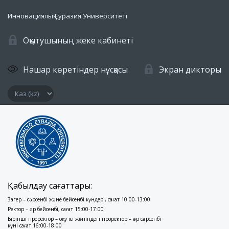
Инновациялық Еуразия Университеті
Оқытушының жеке кабинеті
Нашар көретіндер нұсқасы
Экран дикторы
Қабылдау сағаттары:
Заңгер – сәрсенбі және бейсенбі күндері, сағат 10:00-13:00
Ректор – әр бейсенбі, сағат 15:00-17:00
Бірінші проректор – оқу ісі жөніндегі проректор – әр сәрсенбі
күні сағат 16:00-18:00