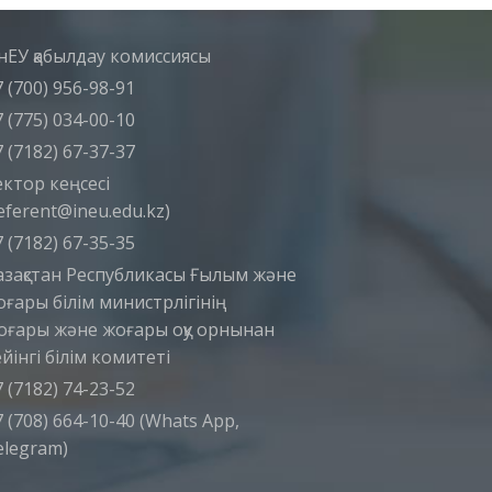
нЕУ қабылдау комиссиясы
 (700) 956-98-91
 (775) 034-00-10
 (7182) 67-37-37
ектор кеңсесі
eferent@ineu.edu.kz)
 (7182) 67-35-35
азақстан Республикасы Ғылым және
оғары білім министрлігінің
оғары және жоғары оқу орнынан
йінгі білім комитеті
 (7182) 74-23-52
 (708) 664-10-40 (Whats App,
elegram)