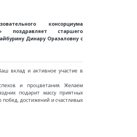
овательного консорциума
т» поздравляет старшего
айбурину Динару Оразаловну
с
Ваш вклад и активное участие в
пехов и процветания. Желаем
раздник подарит массу приятных
о побед, достижений и счастливых