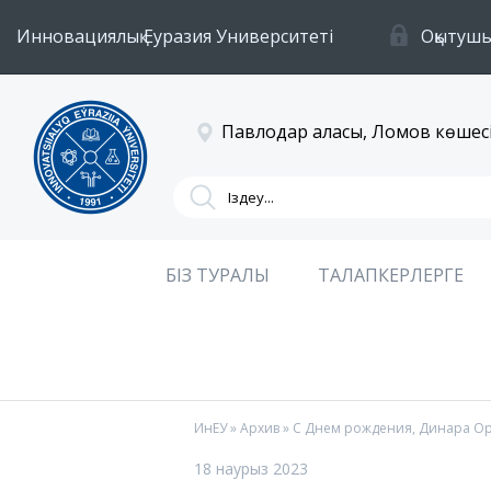
Инновациялық Еуразия Университеті
Оқытушы
Павлодар қаласы, Ломов көшесі
БІЗ ТУРАЛЫ
ТАЛАПКЕРЛЕРГЕ
ИнЕУ
»
Архив
» С Днем рождения, Динара Ор
18 наурыз 2023