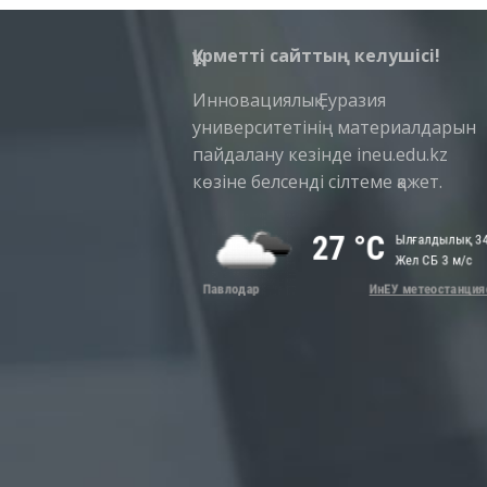
Құрметті сайттың келушісі!
Инновациялық Еуразия
университетінің материалдарын
пайдалану кезінде ineu.edu.kz
көзіне белсенді сілтеме қажет.