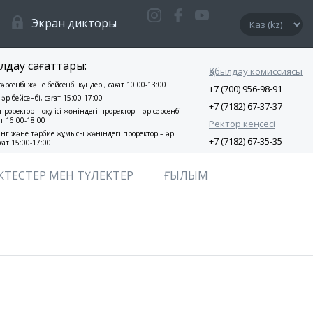
Экран дикторы
лдау сағаттары:
Қабылдау комиссиясы
 сәрсенбі және бейсенбі күндері, сағат 10:00-13:00
+7 (700) 956-98-91
 әр бейсенбі, сағат 15:00-17:00
+7 (7182) 67-37-37
проректор – оқу ісі жөніндегі проректор – әр сәрсенбі
ат 16:00-18:00
Ректор кеңсесі
нг және тәрбие жұмысы жөніндегі проректор – әр
+7 (7182) 67-35-35
ғат 15:00-17:00
КТЕСТЕР МЕН ТҮЛЕКТЕР
ҒЫЛЫМ