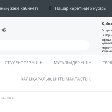
ның жеке кабинеті
Нашар көретіндер нұсқасы
Қабы
 45
Заңгер –
Ректор –
Бірінші 
күні сағ
Маркети
жұма, са
СТУДЕНТТЕР ҮШІН
МҰҒАЛІМДЕР ҮШІН
СЕРІ
ХАЛЫҚАРАЛЫҚ ЫНТЫМАҚТАСТЫҚ
азаловна!