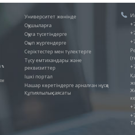
И
Университет жөнінде
+7
Оқушыларға
+7
Оқуға түсетіндерге
+7
Оқып жүргендерге
Р
Серіктестер мен түлектерге
(r
Түсу емтихандары және
+7
реквизиттер
Қ
Iшкi портал
ж
Нашар көретіндерге арналған нұсқа
Ж
Құпиялылық саясаты
ке
+7
+7
T