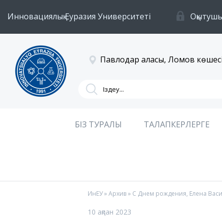
Инновациялық Еуразия Университеті
Оқытушы
Павлодар қаласы, Ломов көшесі
БІЗ ТУРАЛЫ
ТАЛАПКЕРЛЕРГЕ
ИнЕУ
»
Архив
» С Днем рождения, Елена Васи
10 ақпан 2023