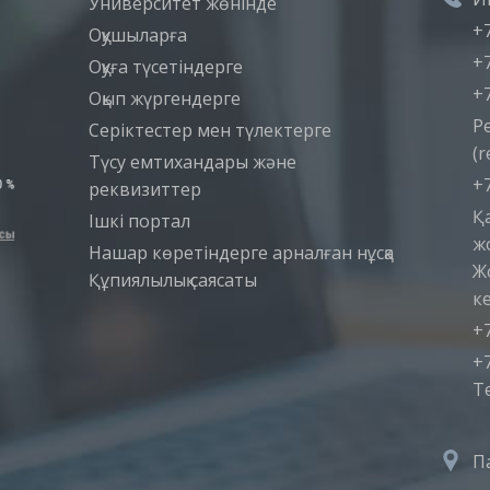
Университет жөнінде
+7
Оқушыларға
+7
Оқуға түсетіндерге
+7
Оқып жүргендерге
Р
Серіктестер мен түлектерге
(r
Түсу емтихандары және
+7
реквизиттер
Қ
Iшкi портал
ж
Нашар көретіндерге арналған нұсқа
Ж
Құпиялылық саясаты
ке
+7
+7
T
П