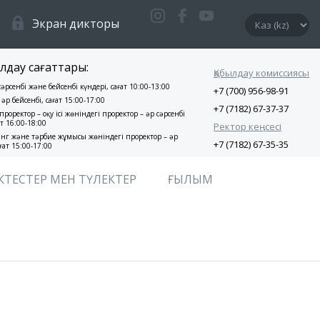
Экран дикторы
лдау сағаттары:
Қабылдау комиссиясы
 сәрсенбі және бейсенбі күндері, сағат 10:00-13:00
+7 (700) 956-98-91
 әр бейсенбі, сағат 15:00-17:00
+7 (7182) 67-37-37
проректор – оқу ісі жөніндегі проректор – әр сәрсенбі
ат 16:00-18:00
Ректор кеңсесі
нг және тәрбие жұмысы жөніндегі проректор – әр
+7 (7182) 67-35-35
ғат 15:00-17:00
КТЕСТЕР МЕН ТҮЛЕКТЕР
ҒЫЛЫМ