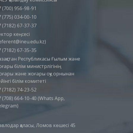
 (700) 956-98-91
 (775) 034-00-10
 (7182) 67-37-37
ектор кеңсесі
eferent@ineu.edu.kz)
 (7182) 67-35-35
азақстан Республикасы Ғылым және
оғары білім министрлігінің
оғары және жоғары оқу орнынан
йінгі білім комитеті
 (7182) 74-23-52
 (708) 664-10-40 (Whats App,
elegram)
авлодар қаласы, Ломов көшесі 45