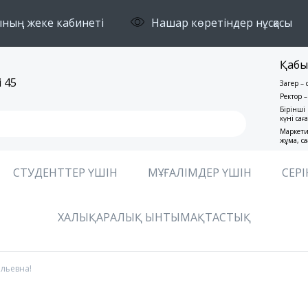
ның жеке кабинеті
Нашар көретіндер нұсқасы
Қабы
 45
Заңгер –
Ректор –
Бірінші 
күні сағ
Маркети
жұма, са
СТУДЕНТТЕР ҮШІН
МҰҒАЛІМДЕР ҮШІН
СЕРІ
ХАЛЫҚАРАЛЫҚ ЫНТЫМАҚТАСТЫҚ
льевна!