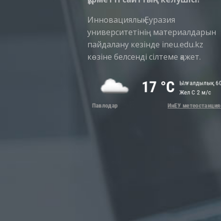
Инновациялық Еуразия
университетінің материалдарын
пайдалану кезінде ineu.edu.kz
көзіне белсенді сілтеме қажет.