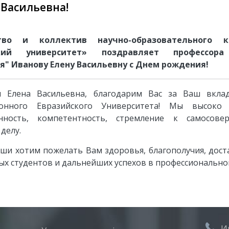
 Васильевна!
ство и коллектив научно-образовательного к
ский университет» поздравляет профессо
я"
Иванову Елену Васильевну
с Днем рождения!
ая
Елена Васильевна
, благодарим Вас за Ваш вкла
онного Евразийского Университета! Мы высоко
енность, компетентность,
стремление к самосове
делу.
уши хотим пожелать Вам здоровья, благополучия, доста
ых студентов и дальнейших успехов в профессионально
И