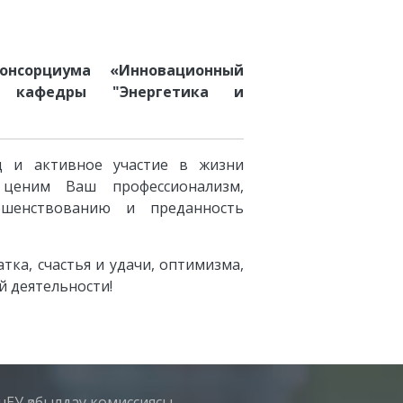
онсорциума «Инновационный
ра кафедры "Энергетика и
д и активное участие в жизни
 ценим Ваш профессионализм,
ршенствованию и преданность
тка, счастья и удачи,
оптимизма,
й деятельности!
нЕУ қабылдау комиссиясы