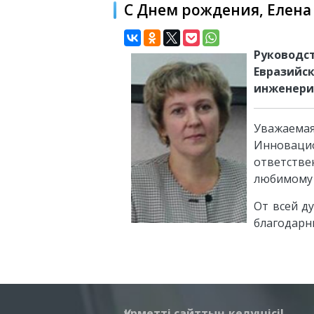
С Днем рождения, Елена
Руковод
Евразий
инженери
Уважаем
Инноваци
ответств
любимому 
От всей д
благодарн
Құрметті сайттың келушісі!