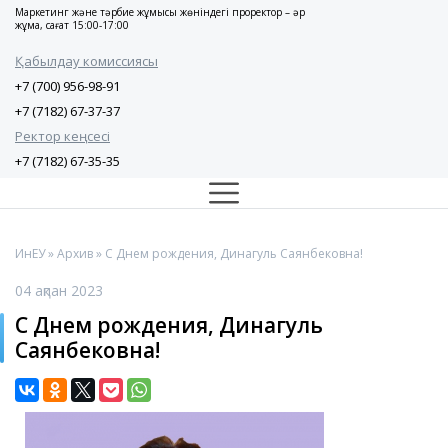
Маркетинг және тәрбие жұмысы жөніндегі проректор – әр
жұма, сағат 15:00-17:00
Қабылдау комиссиясы
+7 (700) 956-98-91
+7 (7182) 67-37-37
Ректор кеңсесі
+7 (7182) 67-35-35
ИнЕУ
»
Архив
» С Днем рождения, Динагуль Саянбековна!
04 ақпан 2023
С Днем рождения, Динагуль
Саянбековна!