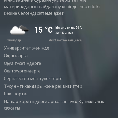
Инновациялық Еуразия университетінің
материалдарын пайдалану кезінде ineu.edu.kz
көзіне белсенді сілтеме қажет.
Университет жөнінде
Оқушыларға
Оқуға түсетіндерге
Оқып жүргендерге
Серіктестер мен түлектерге
Түсу емтихандары және реквизиттер
Iшкi портал
Нашар көретіндерге арналған нұсқа
Құпиялылық
саясаты