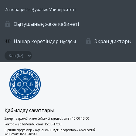
Инновациялық Еуразия Университеті
Оқытушының жеке кабинеті
Нашар көретіндер нұсқасы
Экран дикторы
Қабылдау сағаттары:
Заңгер – сәрсенбі және бейсенбі күндері, сағат 10:00-13:00
Ректор – әр бейсенбі, сағат 15:00-17:00
Бірінші проректор – оқу ісі жөніндегі проректор – әр сәрсенбі
күні сағат 16:00-18:00