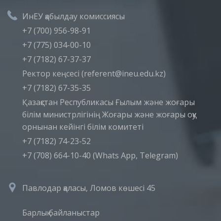
ИнЕУ қабылдау комиссиясы
+7 (700) 956-98-91
+7 (775) 034-00-10
+7 (7182) 67-37-37
Ректор кеңсесі (referent@ineu.edu.kz)
+7 (7182) 67-35-35
Қазақстан Республикасы Ғылым және жоғары
білім министрлігінің Жоғары және жоғары оқу
орнынан кейінгі білім комитеті
+7 (7182) 74-23-52
+7 (708) 664-10-40 (Whats App, Telegram)
Павлодар қаласы, Ломов көшесі 45
Барлық байланыстар