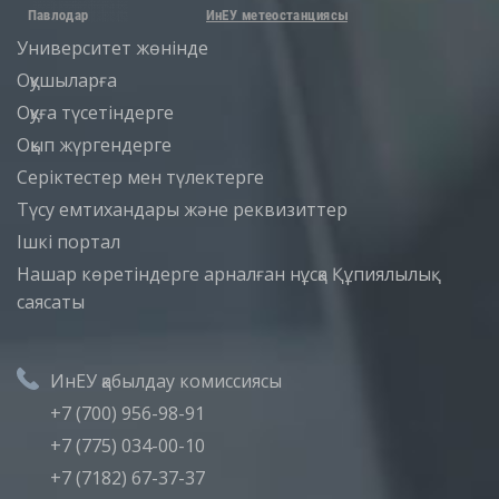
Университет жөнінде
Оқушыларға
Оқуға түсетіндерге
Оқып жүргендерге
Серіктестер мен түлектерге
Түсу емтихандары және реквизиттер
Iшкi портал
Нашар көретіндерге арналған нұсқа
Құпиялылық
саясаты
ИнЕУ қабылдау комиссиясы
+7 (700) 956-98-91
+7 (775) 034-00-10
+7 (7182) 67-37-37