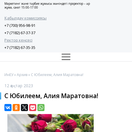
Маркетинг және тәрбие жұмысы жөніндегі проректор – әр
жұма, сағат 15:00-17:00
Қабылдау комиссиясы
+7 (700) 956-98-91
+7 (7182) 67-37-37
Ректор кеңсесі
+7 (7182) 67-35-35
ИнЕУ
»
Архив
» С Юбилеем, Алия Маратовна!
12 қаңтар 2023
С Юбилеем, Алия Маратовна!