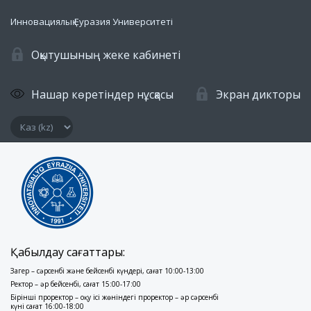
Инновациялық Еуразия Университеті
Оқытушының жеке кабинеті
Нашар көретіндер нұсқасы
Экран дикторы
Қабылдау сағаттары:
Заңгер – сәрсенбі және бейсенбі күндері, сағат 10:00-13:00
Ректор – әр бейсенбі, сағат 15:00-17:00
Бірінші проректор – оқу ісі жөніндегі проректор – әр сәрсенбі
күні сағат 16:00-18:00