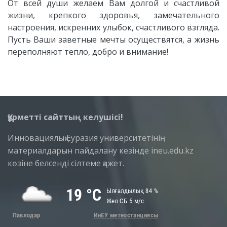
От всей души желаем Вам долгой и счастливой
жизни, крепкого здоровья, замечательного
настроения, искренних улыбок, счастливого взгляда.
Пусть Ваши заветные мечты осуществятся, а жизнь
переполняют тепло, добро и внимание!
Құрметті сайттың келушісі!
Инновациялық Еуразия университетінің
материалдарын пайдалану кезінде ineu.edu.kz
көзіне белсенді сілтеме қажет.