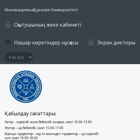
Инновациялық Еуразия Университеті
Оқытушының жеке кабинеті
Нашар көретіндер нұсқасы
Экран дикторы
Қабылдау сағаттары:
Заңгер – сәрсенбі және бейсенбі күндері, сағат 10:00-13:00
Ректор – әр бейсенбі, сағат 15:00-17:00
Бірінші проректор – оқу ісі жөніндегі проректор – әр сәрсенбі
күні сағат 16:00-18:00