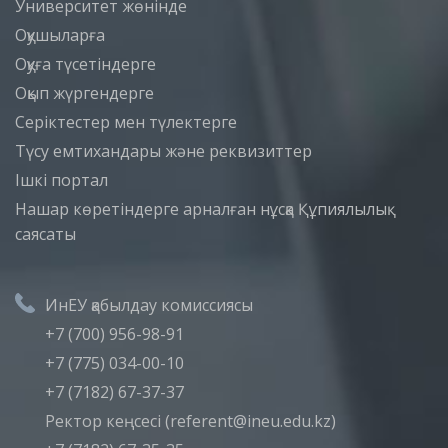
Университет жөнінде
Оқушыларға
Оқуға түсетіндерге
Оқып жүргендерге
Серіктестер мен түлектерге
Түсу емтихандары және реквизиттер
Iшкi портал
Нашар көретіндерге арналған нұсқа
Құпиялылық
саясаты
ИнЕУ қабылдау комиссиясы
+7 (700) 956-98-91
+7 (775) 034-00-10
+7 (7182) 67-37-37
Ректор кеңсесі (referent@ineu.edu.kz)