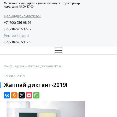
Маркетинг және тәрбие жұмысы жөніндегі проректор – әр
жұма, сағат 15:00-17:00
Қабылдау комиссиясы
+7 (700) 956-98-91
+7 (7182) 67-37-37
Ректор кеңсесі
+7 (7182) 67-35-35
ИнЕУ
»
Архив
» Жаппай диктант-2019!
15 сәуір 2019
Жаппай диктант-2019!