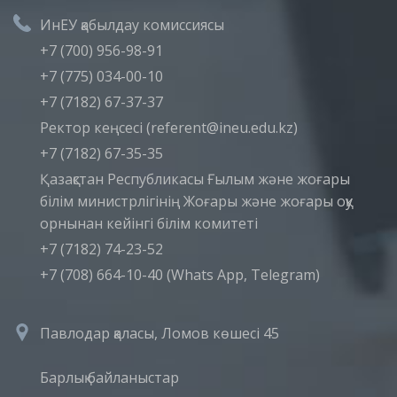
ИнЕУ қабылдау комиссиясы
+7 (700) 956-98-91
+7 (775) 034-00-10
+7 (7182) 67-37-37
Ректор кеңсесі (referent@ineu.edu.kz)
+7 (7182) 67-35-35
Қазақстан Республикасы Ғылым және жоғары
білім министрлігінің Жоғары және жоғары оқу
орнынан кейінгі білім комитеті
+7 (7182) 74-23-52
+7 (708) 664-10-40 (Whats App, Telegram)
Павлодар қаласы, Ломов көшесі 45
Барлық байланыстар