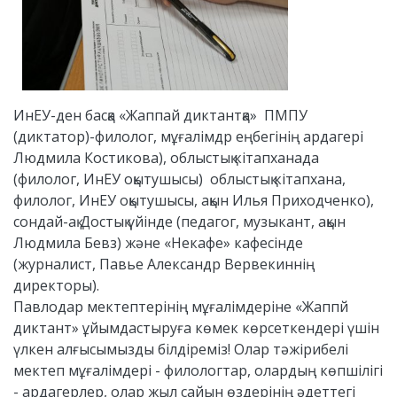
ИнЕУ-ден басқа «Жаппай диктантқа» ПМПУ
(диктатор)-филолог, мұғалімдр еңбегінің ардагері
Людмила Костикова), облыстық кітапханада
(филолог, ИнЕУ оқытушысы) облыстық кітапхана,
филолог, ИнЕУ оқытушысы, ақын Илья Приходченко),
сондай-ақ Достық үйінде (педагог, музыкант, ақын
Людмила Бевз) және «Некафе» кафесінде
(журналист, Павье Александр Вервекиннің
директоры).
Павлодар мектептерінің мұғалімдеріне «Жаппй
диктант» ұйымдастыруға көмек көрсеткендері үшін
үлкен алғысымызды білдіреміз! Олар тәжірибелі
мектеп мұғалімдері - филологтар, олардың көпшілігі
- ардагерлер, олар жыл сайын өздерінің әдеттегі