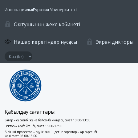
Инновациялық Еуразия Университеті
Оқытушының жеке кабинеті
Нашар көретіндер нұсқасы
Экран дикторы
Қабылдау сағаттары:
Заңгер – сәрсенбі және бейсенбі күндері, сағат 10:00-13:00
Ректор – әр бейсенбі, сағат 15:00-17:00
Бірінші проректор – оқу ісі жөніндегі проректор – әр сәрсенбі
күні сағат 16:00-18:00