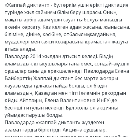
«Жаппай диктант» - бұл әркім үшін ерікті диктация
түрінде жыл сайынғы білім беру шарасы. Оның
мақсаты әрбір адам үшін сауатты болуы маңызды
екенін көрсету. Кез келген адам жасына, жынысына,
біліміне, дініне, кәсібіне, отбасылық жағдайына,
мүдделері мен саяси көзқарасына қарамастан жазуға
қатыса алады.
Павлодар 2014 жылдан қатысып келеді. Біздің
қаламыздың қатысушылары ғана емес, сондай-ақ үздік
оқушылар саны да ерекшеленеді. Павлодарда Елена
Вайберттің Жаппай диктант бес мәрте жоғары
лауазымды тұлғасы пайда болды, ол біздің
қаламыздың, Қазақстан мен тіпті әлемнің рекордын
қойды. Айтпақшы, Елена Валентиновна ИнЕУ-де
бесінші титулын иеленді. Бұл жолы ол акцияны
ұйымдастырушы болды.
Павлодарда «жаппай диктант» жүздеген
азаматтарды біріктірді. Акцияға оқушылар,