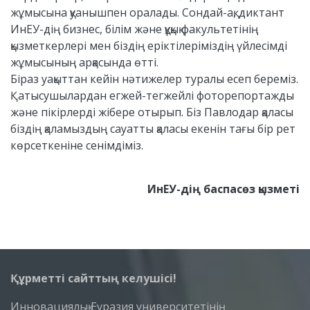
жұмысына қуанышпен оралады. Сондай-ақ, диктант
ИнЕУ-дің бизнес, білім және құқық факультетінің
қызметкерлері мен біздің еріктілеріміздің үйлесімді
жұмысының арқасында өтті.
Біраз уақыттан кейін нәтижелер туралы есеп береміз.
Қатысушылардан егжей-тегжейлі фоторепортажды
және пікірлерді жібере отырып. Біз Павлодар қаласы
біздің қаламыздың сауатты қаласы екенін тағы бір рет
көрсеткеніне сенімдіміз.
ИнЕУ-дің баспасөз қызметі
Құрметті сайттың келушісі!
Инновациялық Еуразия университетінің