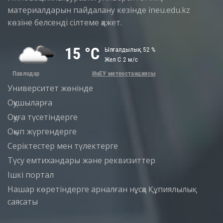
материалдарын пайдалану кезінде ineu.edu.kz
көзіне белсенді сілтеме қажет.
Университет жөнінде
Оқушыларға
Оқуға түсетіндерге
Оқып жүргендерге
Серіктестер мен түлектерге
Түсу емтихандары және реквизиттер
Iшкi портал
Нашар көретіндерге арналған нұсқа
Құпиялылық
саясаты