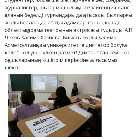
студенттер, жұмысшы жастар ғана емес, сондай-ақ
журналистер, шығармашылық интеллигенция және
қаланың беделді тұрғындары да қатысады. Былтырғы
жылы бес алаңда атақты адамдар, соның ішінде
облыстық драма театрының актрисасы тудырды. А.П.
Чехов Халима Хазиева. Биылғы жылы Халима
Ахметсултанқызы университетте диктатор болуға
келісті, ол үшін үлкен рахмет! Диктанттан кейін өз
оқушыларының кішігірім көрінісіне алғысымыз
шексіз.