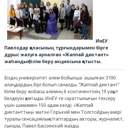
ИнЕУ
Павлодар қаласының тұрғындарымен бірге
дұрыс жазуға арналған «Жаппай диктант»
жаһандық білім беру акциясына қатысты.
Біздің университет әлем бойынша ашылған 3100
алаңдардың бірі болып саналды. "Жаппай диктант"
білім беру жобасы әлемнң 6 континентінің 19 уақыт
белдеуін қамтыды. ИнЕУ-ге сауаттылығын тексеру
үшін шамамен 150 адам келді. «Жаппай
диктанттың» мәтіні Горький мен Толстойдың өмірі
туралы сенсациялық кітаптардың авторы, журналист,
сыншы, Павел Бассинский жазды.