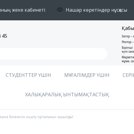
ның жеке кабинеті
Нашар көретіндер нұсқасы
Қабы
 45
Заңгер –
Ректор –
Бірінші 
күні сағ
Маркети
жұма, са
СТУДЕНТТЕР ҮШІН
МҰҒАЛІМДЕР ҮШІН
СЕРІ
ХАЛЫҚАРАЛЫҚ ЫНТЫМАҚТАСТЫҚ
хана бизнесін оқыту орталығы» ашылды!