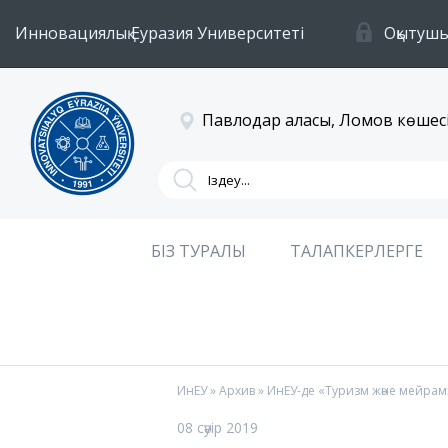
Инновациялық Еуразия Университеті
Оқытушы
Павлодар қаласы, Ломов көшесі
БІЗ ТУРАЛЫ
ТАЛАПКЕРЛЕРГЕ
ИнЕУ
»
Архив
» ИнЕУ-де «Туризм және мейрам
08 сәуір 2019