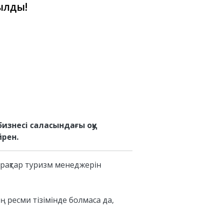
ылды!
изнесі саласындағы оқу
үйрен.
сұрақтар туризм менеджерін
ң ресми тізімінде болмаса да,