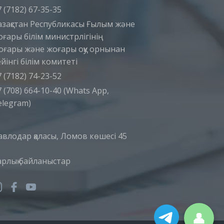
 (7182) 67-35-35
азақстан Республикасы Ғылым және
оғары білім министрлігінің
оғары және жоғары оқу орнынан
йінгі білім комитеті
 (7182) 74-23-52
 (708) 664-10-40 (Whats App,
elegram)
авлодар қаласы, Ломов көшесі 45
арлық байланыстар
👤