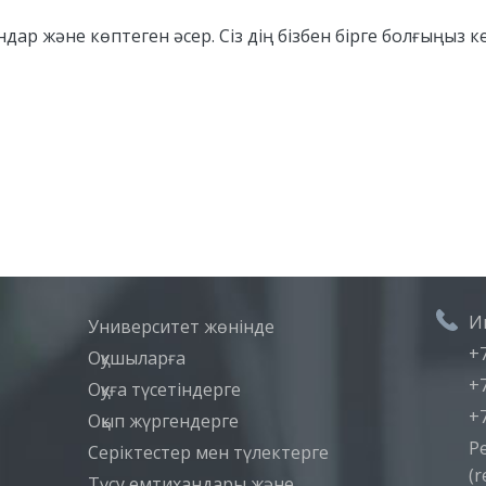
дар және көптеген әсер. Сіз дің бізбен бірге болғыңыз 
И
Университет жөнінде
+7
Оқушыларға
+7
Оқуға түсетіндерге
+7
Оқып жүргендерге
Р
Серіктестер мен түлектерге
(r
Түсу емтихандары және