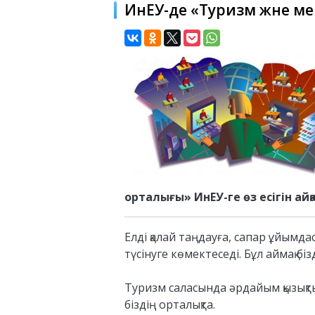
ИнЕУ-де «Туризм және м
орталығы» ИнЕУ-ге өз есігін ай
Елді қалай таңдауға, сапар ұйымда
түсінуге көмектеседі. Бұл аймақ бі
⠀
Туризм саласында әрдайым қызықты
біздің орталықта.