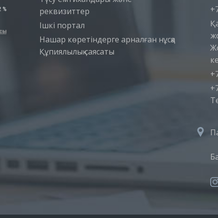
+7
реквизиттер
Қ
Iшкi портал
ж
Нашар көретіндерге арналған нұсқа
Ж
Құпиялылық саясаты
ке
+7
+7
T
П
Б