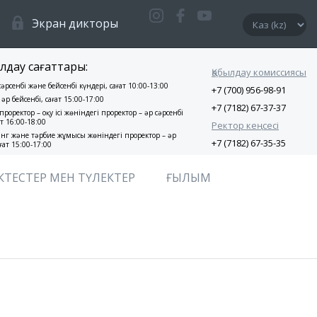
Экран дикторы
лдау сағаттары:
Қабылдау комиссиясы
 сәрсенбі және бейсенбі күндері, сағат 10:00-13:00
+7 (700) 956-98-91
 әр бейсенбі, сағат 15:00-17:00
+7 (7182) 67-37-37
проректор – оқу ісі жөніндегі проректор – әр сәрсенбі
ат 16:00-18:00
Ректор кеңсесі
нг және тәрбие жұмысы жөніндегі проректор – әр
+7 (7182) 67-35-35
ғат 15:00-17:00
КТЕСТЕР МЕН ТҮЛЕКТЕР
ҒЫЛЫМ