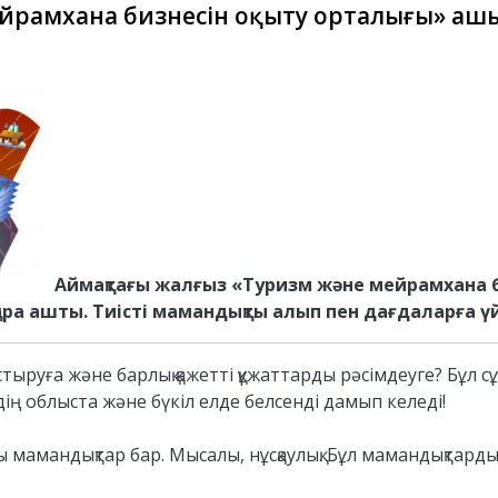
ейрамхана бизнесін оқыту орталығы» аш
Аймақтағы жалғыз «Туризм және мейрамхана б
қара ашты. Тиісті мамандықты алып пен дағдаларға 
стыруға және барлық қажетті құжаттарды рәсімдеуге? Бұл 
здің облыста және бүкіл елде белсенді дамып келеді!
 мамандықтар бар. Мысалы, нұсқаулық. Бұл мамандықтарды