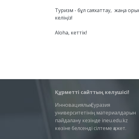
⠀
Туризм - бұл саяхаттау, жаңа орын
келіңіз!
Aloha, кеттік!
Құрметті сайттың келушісі!
Инновациялық Еуразия
университетінің материалдарын
пайдалану кезінде ineu.edu.kz
көзіне белсенді сілтеме қажет.