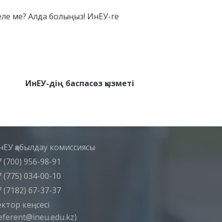
келе ме? Алда болыңыз! ИнЕУ-ге
ИнЕУ-дің баспасөз қызметі
нЕУ қабылдау комиссиясы
 (700) 956-98-91
 (775) 034-00-10
 (7182) 67-37-37
ектор кеңсесі
eferent@ineu.edu.kz)