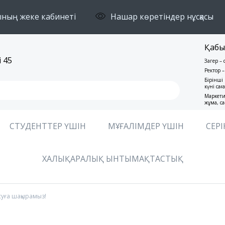
ның жеке кабинеті
Нашар көретіндер нұсқасы
Қабы
 45
Заңгер –
Ректор –
Бірінші 
күні сағ
Маркети
жұма, са
СТУДЕНТТЕР ҮШІН
МҰҒАЛІМДЕР ҮШІН
СЕРІ
ХАЛЫҚАРАЛЫҚ ЫНТЫМАҚТАСТЫҚ
ысуға шақырамыз!