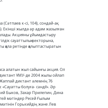
о.
(Сәтпаев к-сі, 104), сондай-ақ
4). Екінші жылда әр адам жазылған
тылады. Акцияны ұйымдастыру
ілдік сауаттылық векторына,
ы қала ретінде қалыптастыратын
тыса алатын жыл сайынғы акция. Ол
й диктант ҰМУ-де 2004 жылы ойлап
 Жаппай диктант әлемнің 76
«Сауатты болуға- сәнді!». Әр
рий Быков, Захар Прилепин, Дина
егей мәтіндер Ресей Ғылым
мәтінін Горькийдің және Лев