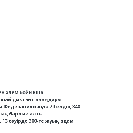
іннен әлем бойынша
аппай диктант алаңдары
й Федерациясында 79 елдің 340
аның барлық алты
3 сәуірде 300-ге жуық адам