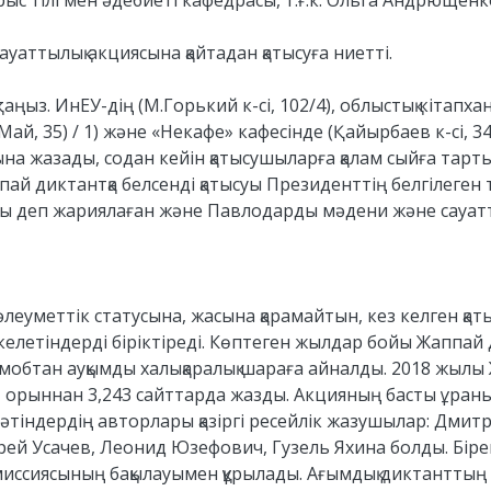
ыс тілі мен әдебиеті кафедрасы, т.ғ.к. Ольга Андрющенк
уаттылық акциясына қайтадан қатысуға ниетті.
ыз. ИнЕУ-дің (М.Горький к-сі, 102/4), облыстық кітапхана 
Май, 35) / 1) және «Некафе» кафесінде (Қайырбаев к-сі, 3
на жазады, содан кейін қатысушыларға қалам сыйға тар
й диктантқа белсенді қатысуы Президенттің белгілеген т
ылы деп жариялаған және Павлодарды мәдени және сауатт
әлеуметтік статусына, жасына қарамайтын, кез келген қа
 келетіндерді біріктіреді. Көптеген жылдар бойы Жаппа
шмобтан ауқымды халықаралық шараға айналды. 2018 жылы
1 орыннан 3,243 сайттарда жазды. Акцияның басты ұраны: 
тіндердің авторлары қазіргі ресейлік жазушылар: Дмит
рей Усачев, Леонид Юзефович, Гузель Яхина болды. Бір
ссиясының бақылауымен құрылады. Ағымдық диктанттың 