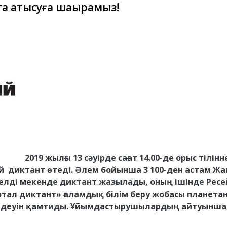
а қатысуға шақырамыз!
2019 жылғы 13 сәуірде сағат 14.00-де орыс тіл
й диктант өтеді. Әлем бойынша 3 100-ден астам Ж
 елді мекенде диктант жазылады, оның ішінде Ресе
отал диктант» ғаламдық білім беру жобасы планет
лдеуін қамтиды. Ұйымдастырушылардың айтуынша, 1