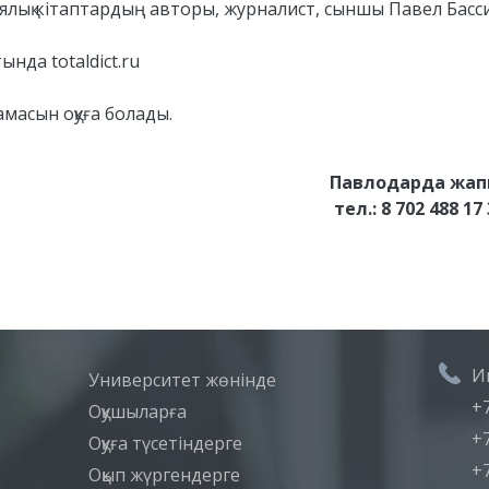
ялық кітаптардың авторы, журналист, сыншы Павел Басс
нда totaldict.ru
амасын оқуға болады.
Павлодарда жап
тел.: 8 702 488 1
И
Университет жөнінде
+7
Оқушыларға
+7
Оқуға түсетіндерге
+7
Оқып жүргендерге