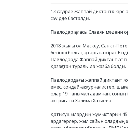
13 сәуірде Жаппай диктантқа кіре
сәуірде басталды.
Павлодар қаласы Славян мәдени о
2018 жылы ол Мәскеу, Санкт-Петер
бесінші болып, қатарына кірді. Бі
Павлодарда Жаппай диктант атты бе
Қазақстан туралы да жазба болды.
Павлодардағы жаппай диктант жүз
емес, сондай-ақ журналистер, шығ
олар 19 танымал адамнан, соның і
актрисасы Халима Хазиева.
Қатысушылардың жұмыстарын 45 ер
ардагерлер, жыл сайын олардың 