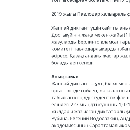
топты басқарған болатын. ПМПУ ор
2019 жылы Павлодар халықаралық са
Жаппай диктант үшін сайтты анықтаң
Достық үйінің жаңа мекен-жайы (1 
жазуларды Берлинго қаламсаптары
комитеті павлодарлықтардың Жаппа
әсіресе, Қазақстандағы жастар ж
болады деп сенеді.
Анықтама:
Жаппай диктант —ұлт, білімі мен 
орыс тілінде сөйлеп, жаза алғысы
табылған көңілді студенттік фле
еліндегі 227 мың қатысушыны 1,02
жылдары жазылған диктаторлық мә
Рубина, Евгений Водолазкин, Анд
академиясының Сараптамалық коми