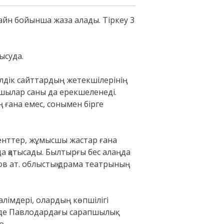
лайн бойынша жаза алады. Тіркеу 3
ысуда.
елдік сайттардың жетекшілерінің
оқушылар саны да ерекшеленеді.
ң ғана емес, сонымен бірге
денттер, жұмысшы жастар ғана
а қатысады. Былтырғы бес алаңда
хов ат. облыстық драма театрының
лімдері, олардың көпшілігі
нде Павлодардағы сарапшылық