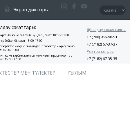
Экран дикторы
лдау сағаттары:
Қабылдау комиссиясы
 сәрсенбі және бейсенбі күндері, сағат 10:00-13:00
+7 (700) 956-98-91
 әр бейсенбі, сағат 15:00-17:00
+7 (7182) 67-37-37
проректор – оқу ісі жөніндегі проректор – әр сәрсенбі
ат 16:00-18:00
Ректор кеңсесі
нг және тәрбие жұмысы жөніндегі проректор – әр
+7 (7182) 67-35-35
ғат 15:00-17:00
КТЕСТЕР МЕН ТҮЛЕКТЕР
ҒЫЛЫМ