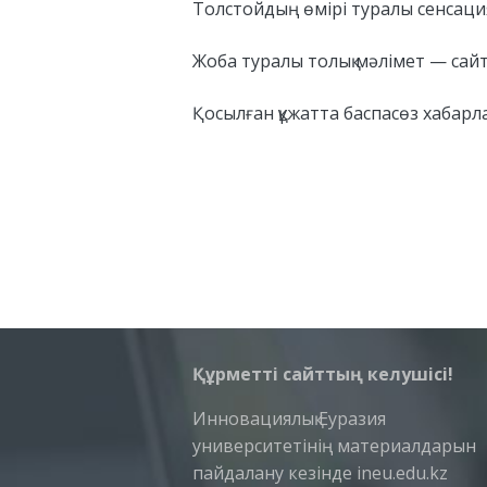
Толстойдың өмірі туралы сенсаци
Жоба туралы толық мәлімет — сайты
Қосылған құжатта баспасөз хабарл
Құрметті сайттың келушісі!
Инновациялық Еуразия
университетінің материалдарын
пайдалану кезінде ineu.edu.kz