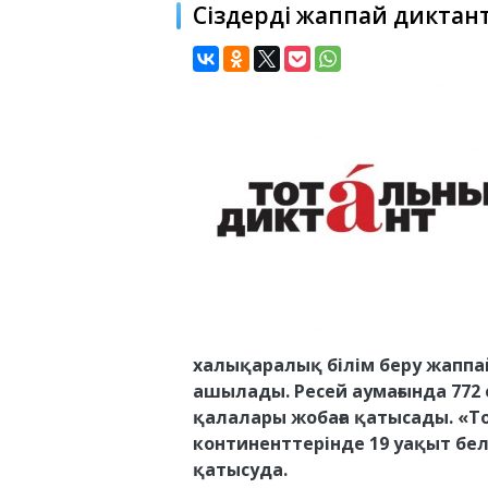
Сіздерді жаппай диктантқ
халықаралық білім беру жаппа
ашылады. Ресей аумағында 772
қалалары жобаға қатысады. «Т
континенттерінде 19 уақыт бе
қатысуда.