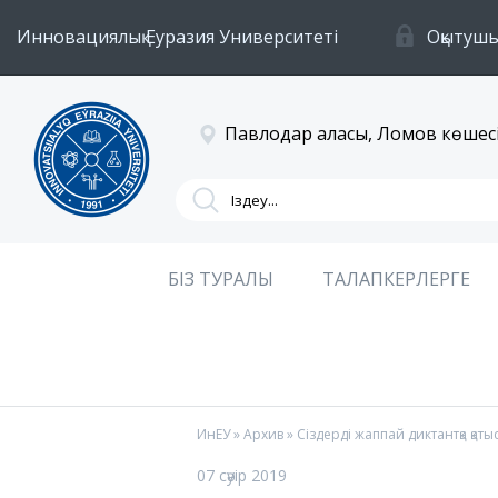
Инновациялық Еуразия Университеті
Оқытушы
Павлодар қаласы, Ломов көшесі
БІЗ ТУРАЛЫ
ТАЛАПКЕРЛЕРГЕ
ИнЕУ
»
Архив
» Сіздерді жаппай диктантқа қат
07 сәуір 2019