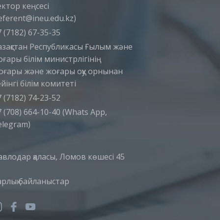
ектор кеңсесі
eferent@ineu.edu.kz)
 (7182) 67-35-35
азақстан Республикасы Ғылым және
оғары білім министрлігінің
оғары және жоғары оқу орнынан
йінгі білім комитеті
 (7182) 74-23-52
 (708) 664-10-40 (Whats App,
elegram)
авлодар қаласы, Ломов көшесі 45
арлық байланыстар