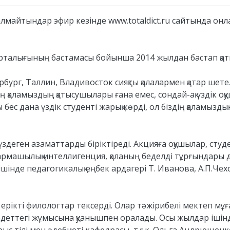
 алмайтындар эфир кезінде www.totaldict.ru сайтында он
рталығының бастамасы бойынша 2014 жылдан бастап қат
бург, Таллин, Владивосток сияқты қалалармен қатар шет
здің қаламыздың қатысушылары ғана емес, сондай-ақ үздік 
с дана үздік студенті жарық көрді, ол біздің қаламызды
деген азаматтарды біріктіреді. Акцияға оқушылар, сту
армашылық интеллигенция, қаланың беделді тұрғындары д
шінде педагогикалық еңбек ардагері Т. Иванова, А.П.Че
ікті филологтар тексерді. Олар тәжірибелі мектеп мұға
әдеттегі жұмысына қуанышпен оралады. Осы жылдар іші