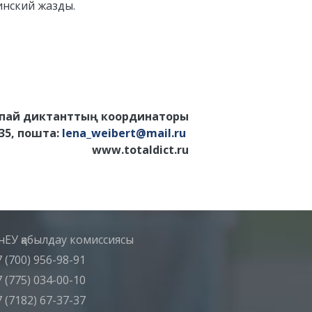
инский жазды.
пай диктанттың координаторы
7 35, пошта:
lena_weibert@mail.ru
www.totaldict.ru
нЕУ қабылдау комиссиясы
 (700) 956-98-91
 (775) 034-00-10
 (7182) 67-37-37