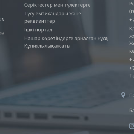
Р
Серіктестер мен түлектерге
(r
Түсу емтихандары және
+7
реквизиттер
Қ
Iшкi портал
ж
Нашар көретіндерге арналған нұсқа
Ж
Құпиялылық саясаты
ке
+7
+7
T
П
Б