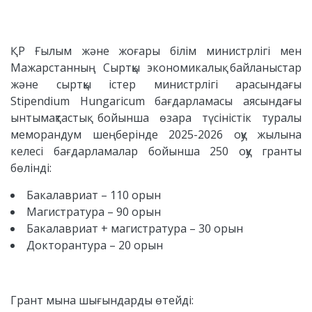
ҚР Ғылым және жоғары білім министрлігі мен
Мажарстанның Сыртқы экономикалық байланыстар
және сыртқы істер министрлігі арасындағы
Stipendium Hungaricum бағдарламасы аясындағы
ынтымақтастық бойынша өзара түсіністік туралы
меморандум шеңберінде 2025-2026 оқу жылына
келесі бағдарламалар бойынша 250 оқу гранты
бөлінді:
Бакалавриат – 110 орын
Магистратура – 90 орын
Бакалавриат + магистратура – 30 орын
Докторантура – 20 орын
Грант мына шығындарды өтейді: