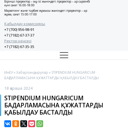
Бірінші проректор – оқу ісі жөніндегі проректор – әр сәрсенбі
күні сағат 16:00-18:00
Маркетинг және тәрбие жұмысы жөніндегі проректор – әр
жұма, сағат 15:00-17:00
Қабылдау комиссиясы
+7 (700) 956-98-91
+7 (7182) 67-37-37
Ректор кеңсесі
+7 (7182) 67-35-35
ИнЕУ
»
Хабарландырулар
» STIPENDIUM HUNGARICUM
БАҒДАРЛАМАСЫНА ҚҰЖАТТАРДЫ ҚАБЫЛДАУ БАСТАЛДЫ
18 қараша 2024
STIPENDIUM HUNGARICUM
БАҒДАРЛАМАСЫНА ҚҰЖАТТАРДЫ
ҚАБЫЛДАУ БАСТАЛДЫ