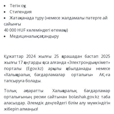
Тегін оқу
Стипендия
Жатақханада тұру (немесе жалдамалы пәтерге ай
сайынғы
40 000 HUF көлеміндегі өтемақы)
Медициналық сақтандыру
Құжаттар 2024 жылғы 25 қарашадан бастап 2025
жылғы 17 қаңтарды қоса алғанда «Электрондық үкімет»
порталы (Egov.kz) арқылы қабылданады немесе
«Халықаралық бағдарламалар орталығы» АҚ-ға
тапсыруға болады.
Толық ақпаратты Халықаралық бағдарламар
орталығының ресми сайтынан bolashak.gov.kz таба
аласыздар. Әлемдік деңгейдегі білім алу мүмкіндігін
жіберіп алмаңыз!