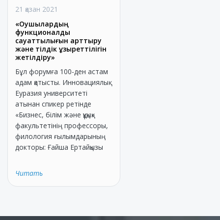
21 қазан 2021
«Оқушылардың
функционалдық
сауаттылығын арттыру
және тілдік құзыреттілігін
жетілдіру»
Бұл форумға 100-ден астам
адам қатысты. Инновациялық
Еуразия университеті
атынан спикер ретінде
«Бизнес, білім және құқық»
факультетінің профессоры,
филология ғылымдарының
докторы: Ғайша Ертайқызы
Читать