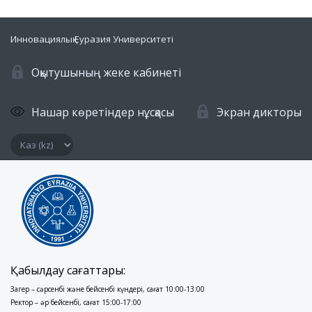
Инновациялық Еуразия Университеті
Оқытушының жеке кабинеті
Нашар көретіндер нұсқасы
Экран дикторы
Қабылдау сағаттары:
Заңгер – сәрсенбі және бейсенбі күндері, сағат 10:00-13:00
Ректор – әр бейсенбі, сағат 15:00-17:00