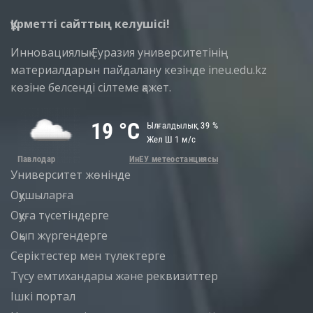
Құрметті сайттың келушісі!
Инновациялық Еуразия университетінің
материалдарын пайдалану кезінде ineu.edu.kz
көзіне белсенді сілтеме қажет.
Университет жөнінде
Оқушыларға
Оқуға түсетіндерге
Оқып жүргендерге
Серіктестер мен түлектерге
Түсу емтихандары және реквизиттер
Iшкi портал