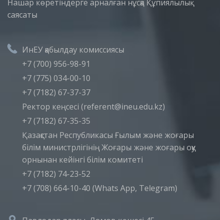
Нашар көретіндерге арналған нұсқа
Құпиялылық
саясаты
ИнЕУ қабылдау комиссиясы
+7 (700) 956-98-91
+7 (775) 034-00-10
+7 (7182) 67-37-37
Ректор кеңсесі (referent@ineu.edu.kz)
+7 (7182) 67-35-35
Қазақстан Республикасы Ғылым және жоғары
білім министрлігінің Жоғары және жоғары оқу
орнынан кейінгі білім комитеті
+7 (7182) 74-23-52
+7 (708) 664-10-40 (Whats App, Telegram)