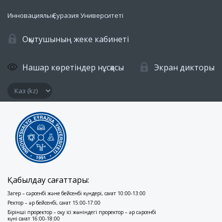
Инновациялық Еуразия Университеті
Оқытушының жеке кабинеті
Нашар көретіндер нұсқасы
Экран дикторы
Қабылдау сағаттары:
Заңгер – сәрсенбі және бейсенбі күндері, сағат 10:00-13:00
Ректор – әр бейсенбі, сағат 15:00-17:00
Бірінші проректор – оқу ісі жөніндегі проректор – әр сәрсенбі
күні сағат 16:00-18:00