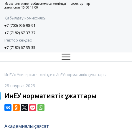
Маркетинг және тәрбие жұмысы жөніндегі проректор – әр
жұма, сағат 15:00-17:00
Қабылдау комиссиясы
+7 (700) 956-98-91
+7 (7182) 67-37-37
Ректор кеңсесі
+7 (7182) 67-35-35
ИнЕУ
»
Университет жөнінде
» ИнЕУ нормативтік құжаттары
28 наурыз 2023
ИнЕУ нормативтік құжаттары
Академиялық саясат