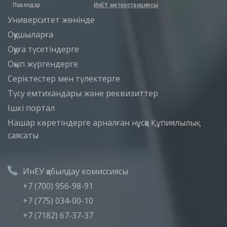
Университет жөнінде
Оқушыларға
Оқуға түсетіндерге
Оқып жүргендерге
Серіктестер мен түлектерге
Түсу емтихандары және реквизиттер
Iшкi портал
Нашар көретіндерге арналған нұсқа
Құпиялылық
саясаты
ИнЕУ қабылдау комиссиясы
+7 (700) 956-98-91
+7 (775) 034-00-10
+7 (7182) 67-37-37