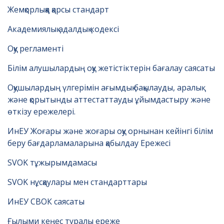
Жемқорлыққа қарсы стандарт
Академиялық адалдық кодексі
Оқу регламенті
Білім алушылардың оқу жетістіктерін бағалау саясаты
Оқушылардың үлгерімін ағымдық бақылауды, аралық
және қорытынды аттестаттауды ұйымдастыру және
өткізу ережелері.
ИнЕУ Жоғары және жоғары оқу орнынан кейінгі білім
беру бағдарламаларына қабылдау Ережесі
SVOK тұжырымдамасы
SVOK нұсқаулары мен стандарттары
ИнЕУ СВОК саясаты
Ғылыми кеңес туралы ереже