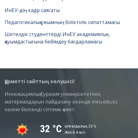
ИнЕУ-дің кадр саясаты
Педагогикалық ұжымның біліктілік сипаттамасы
Шетелдік студенттерді ИнЕУ академиялық
қауымдастығына бейімдеу бағдарламасы
Құрметті сайттың келушісі!
Инновациялық Еуразия университетінің
материалдарын пайдалану кезінде ineu.edu.kz
көзіне белсенді сілтеме қажет.