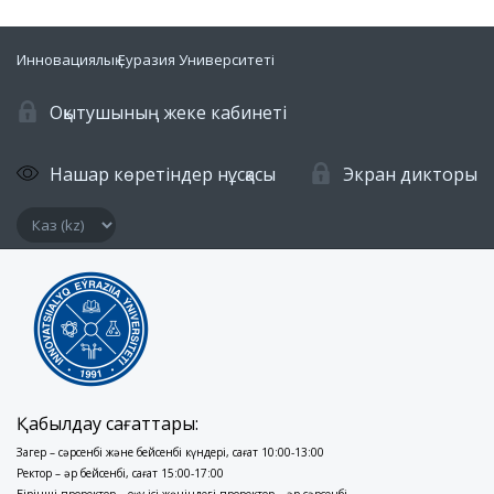
Инновациялық Еуразия Университеті
Оқытушының жеке кабинеті
Нашар көретіндер нұсқасы
Экран дикторы
Қабылдау сағаттары:
Заңгер – сәрсенбі және бейсенбі күндері, сағат 10:00-13:00
Ректор – әр бейсенбі, сағат 15:00-17:00