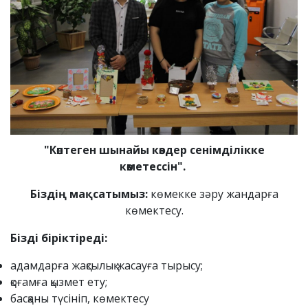
"Көптеген шынайы көздер сенімділікке
көметессін".
Біздің мақсатымыз:
көмекке зәру жандарға
көмектесу.
Бізді біріктіреді:
адамдарға жақсылық жасауға тырысу;
қоғамға қызмет ету;
басқаны түсініп, көмектесу