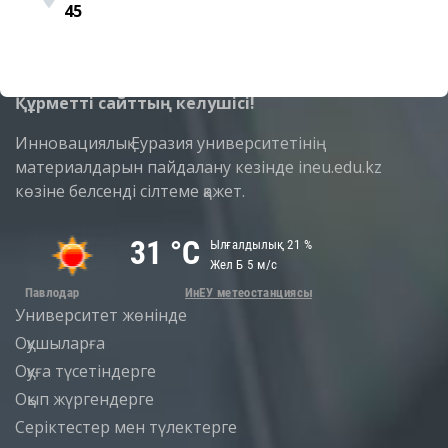
45
Құрметті сайттың келушісі!
Инновациялық Еуразия университетінің
материалдарын пайдалану кезінде ineu.edu.kz
көзіне белсенді сілтеме қажет.
Университет жөнінде
Оқушыларға
Оқуға түсетіндерге
Оқып жүргендерге
Серіктестер мен түлектерге