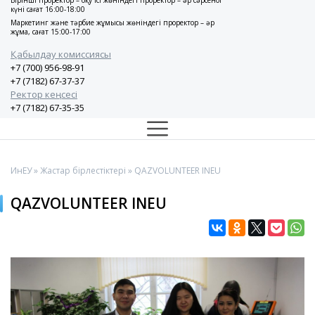
Бірінші проректор – оқу ісі жөніндегі проректор – әр сәрсенбі
күні сағат 16:00-18:00
Маркетинг және тәрбие жұмысы жөніндегі проректор – әр
жұма, сағат 15:00-17:00
Қабылдау комиссиясы
+7 (700) 956-98-91
+7 (7182) 67-37-37
Ректор кеңсесі
+7 (7182) 67-35-35
ИнЕУ
»
Жастар бірлестіктері
» QAZVOLUNTEER INEU
QAZVOLUNTEER INEU