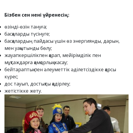
Бізбен сен нені үйренесің:
өзінді-өзін тануға;
басқаларды түсінуге;
басқалардың пайдасы үшін өз энергиянды, дарын,
мен уақытынды бөлу;
жауапкершілікпен қарап, мейірімділік пен
мұқтаждарға қамқорлық жасау;
бейтараптық пен әлеуметтік әділетсіздікке қарсы
күрес;
дос тауып, достықты қадірлеу;
жетістікке жету.