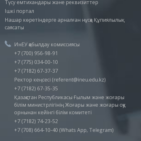
Түсу емтихандары және реквизиттер
Iшкi портал
Нашар көретіндерге арналған нұсқа
Құпиялылық
саясаты
ИнЕУ қабылдау комиссиясы
+7 (700) 956-98-91
+7 (775) 034-00-10
+7 (7182) 67-37-37
Ректор кеңсесі (referent@ineu.edu.kz)
+7 (7182) 67-35-35
Қазақстан Республикасы Ғылым және жоғары
білім министрлігінің Жоғары және жоғары оқу
орнынан кейінгі білім комитеті
+7 (7182) 74-23-52
+7 (708) 664-10-40 (Whats App, Telegram)