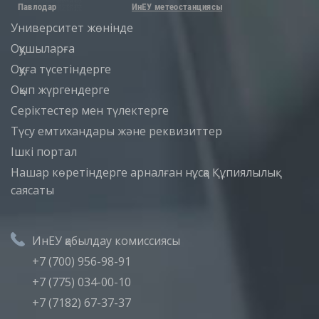
Университет жөнінде
Оқушыларға
Оқуға түсетіндерге
Оқып жүргендерге
Серіктестер мен түлектерге
Түсу емтихандары және реквизиттер
Iшкi портал
Нашар көретіндерге арналған нұсқа
Құпиялылық
саясаты
ИнЕУ қабылдау комиссиясы
+7 (700) 956-98-91
+7 (775) 034-00-10
+7 (7182) 67-37-37