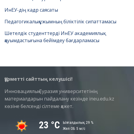
ИнЕУ-дің кадр саясаты
Педагогикалық ұжымның біліктілік сипаттамасы
Шетелдік студенттерді ИнЕУ академиялық
қауымдастығына бейімдеу бағдарламасы
Құрметті сайттың келушісі!
Инновациялық Еуразия университетінің
материалдарын пайдалану кезінде ineu.edu.kz
көзіне белсенді сілтеме қажет.