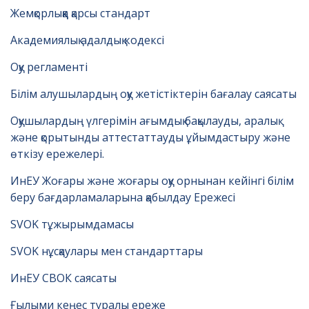
Жемқорлыққа қарсы стандарт
Академиялық адалдық кодексі
Оқу регламенті
Білім алушылардың оқу жетістіктерін бағалау саясаты
Оқушылардың үлгерімін ағымдық бақылауды, аралық
және қорытынды аттестаттауды ұйымдастыру және
өткізу ережелері.
ИнЕУ Жоғары және жоғары оқу орнынан кейінгі білім
беру бағдарламаларына қабылдау Ережесі
SVOK тұжырымдамасы
SVOK нұсқаулары мен стандарттары
ИнЕУ СВОК саясаты
Ғылыми кеңес туралы ереже