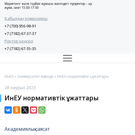
Маркетинг және тәрбие жұмысы жөніндегі проректор – әр
жұма, сағат 15:00-17:00
Қабылдау комиссиясы
+7 (700) 956-98-91
+7 (7182) 67-37-37
Ректор кеңсесі
+7 (7182) 67-35-35
ИнЕУ
»
Университет жөнінде
» ИнЕУ нормативтік құжаттары
28 наурыз 2023
ИнЕУ нормативтік құжаттары
Академиялық саясат