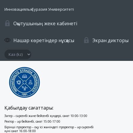
Инновациялық Еуразия Университеті
Оқытушының жеке кабинеті
Нашар көретіндер нұсқасы
Экран дикторы
Қабылдау сағаттары:
Заңгер – сәрсенбі және бейсенбі күндері, сағат 10:00-13:00
Ректор – әр бейсенбі, сағат 15:00-17:00
Бірінші проректор – оқу ісі жөніндегі проректор – әр сәрсенбі
күні сағат 16:00-18:00