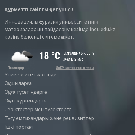
Құрметті сайттың келушісі!
Инновациялық Еуразия университетінің
материалдарын пайдалану кезінде ineu.edu.kz
көзіне белсенді сілтеме қажет.
Университет жөнінде
Оқушыларға
Оқуға түсетіндерге
Оқып жүргендерге
Серіктестер мен түлектерге
Түсу емтихандары және реквизиттер
Iшкi портал