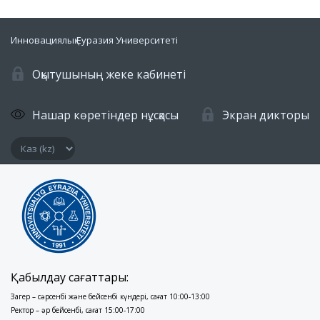
Инновациялық Еуразия Университеті
Оқытушының жеке кабинеті
Нашар көретіндер нұсқасы
Экран дикторы
Қабылдау сағаттары:
Заңгер – сәрсенбі және бейсенбі күндері, сағат 10:00-13:00
Ректор – әр бейсенбі, сағат 15:00-17:00