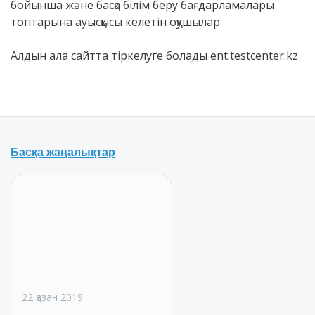
бойынша және басқа білім беру бағдарламалары
топтарына ауысқысы келетін оқушылар.
⠀
Алдын ала сайтта тіркелуге болады ent.testcenter.kz
Басқа жаңалықтар
22 қазан 2019