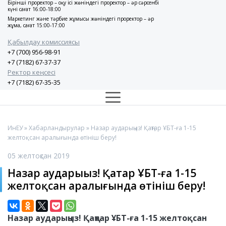
Бірінші проректор – оқу ісі жөніндегі проректор – әр сәрсенбі
күні сағат 16:00-18:00
Маркетинг және тәрбие жұмысы жөніндегі проректор – әр
жұма, сағат 15:00-17:00
Қабылдау комиссиясы
+7 (700) 956-98-91
+7 (7182) 67-37-37
Ректор кеңсесі
+7 (7182) 67-35-35
ИнЕУ
»
Хабарландырулар
» Назар аударыңыз! Қаңтар ҰБТ-ға 1-15
желтоқсан аралығында өтініш беру!
05 желтоқсан 2019
Назар аударыңыз! Қаңтар ҰБТ-ға 1-15
желтоқсан аралығында өтініш беру!
Назар аударыңыз! Қаңтар ҰБТ-ға 1-15 желтоқсан