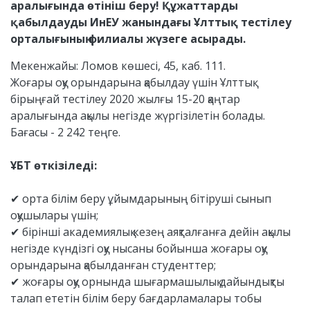
аралығында өтініш беру! Құжаттарды
қабылдауды ИнЕУ жанындағы Ұлттық тестілеу
орталығының филиалы жүзеге асырады.
Мекенжайы: Ломов көшесі, 45, каб. 111.
Жоғары оқу орындарына қабылдау үшін Ұлттық
бірыңғай тестілеу 2020 жылғы 15-20 қаңтар
аралығында ақылы негізде жүргізілетін болады.
Бағасы - 2 242 теңге.
⠀
ҰБТ өткізіледі:
⠀
✔ орта білім беру ұйымдарының бітіруші сынып
оқушылары үшін;
✔ бірінші академиялық кезең аяқталғанға дейін ақылы
негізде күндізгі оқу нысаны бойынша жоғары оқу
орындарына қабылданған студенттер;
✔ жоғары оқу орнында шығармашылық дайындықты
талап ететін білім беру бағдарламалары тобы