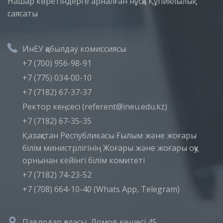
Нашар көретіндерге арналған нұсқа
Құпиялылық
саясаты
ИнЕУ қабылдау комиссиясы
+7 (700) 956-98-91
+7 (775) 034-00-10
+7 (7182) 67-37-37
Ректор кеңсесі (referent@ineu.edu.kz)
+7 (7182) 67-35-35
Қазақстан Республикасы Ғылым және жоғары
білім министрлігінің Жоғары және жоғары оқу
орнынан кейінгі білім комитеті
+7 (7182) 74-23-52
+7 (708) 664-10-40 (Whats App, Telegram)
Павлодар қаласы, Ломов көшесі 45